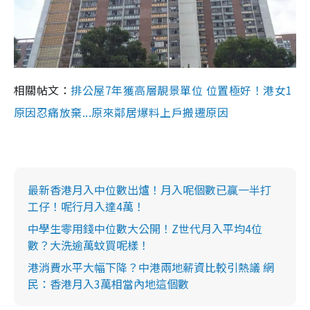
相關帖文：
排公屋7年獲高層靚景單位 位置極好！港女1
原因忍痛放棄...原來鄰居爆料上戶搬遷原因
最新香港月入中位數出爐！月入呢個數已贏一半打
工仔！呢行月入達4萬！
中學生零用錢中位數大公開！Z世代月入平均4位
數？大洗逾萬蚊買呢樣！
港消費水平大幅下降？中港兩地薪資比較引熱議 網
民：香港月入3萬相當內地這個數