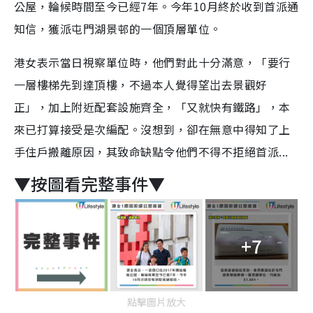
公屋，輪候時間至今已經7年。今年10月終於收到首派通
知信，獲派屯門湖景邨的一個頂層單位。
港女表示當日視察單位時，他們對此十分滿意，「要行
一層樓梯先到達頂樓，不過本人覺得望岀去景觀好
正」，加上附近配套設施齊全，「又就快有鐵路」，本
來已打算接受是次編配。沒想到，卻在無意中得知了上
手住戶搬離原因，其致命缺點令他們不得不拒絕首派...
▼按圖看完整事件▼
+7
點擊圖片放大