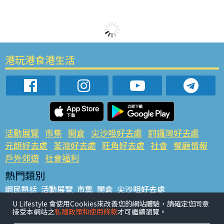
港玩港食港生活
活動展覽
市集
開倉
尖沙咀好去處
銅鑼灣好去處
元朗好去處
荃灣好去處
旺角好去處
社會
餐廳情報
戶外郊遊
社會福利
熱門類別
網民熱話
活動展覽
市集
開倉
尖沙咀好去處
銅鑼灣好去處
元朗好去處
荃灣好去處
旺角好去處
社會
U Lifestyle 會使用Cookies來改善您的網站體驗，請確定您同意
接受本網站之
私隱政策和使用條款
才可繼續瀏覽。
餐廳情報
戶外郊遊