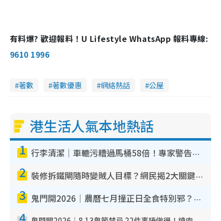
有料爆? 歡迎報料！U Lifestyle WhatsApp 報料專線:
9610 1996
著數
著數優惠
網絡熱話
公屋
港生活人氣本地熱話
1
行李清潔｜車轆污糟過馬桶58倍！專家警告忌用酒精抹 教1招免污手除菌
2
裝修拆鐵閘隨時變賊人目標？網民揭2大關鍵用途：裝新式等於白裝？附新舊鐵閘分別
3
鬼門開2026｜農曆七月撞正日全食特別邪？專家警告切忌做一事！揭4大禁忌+2招保平安
4