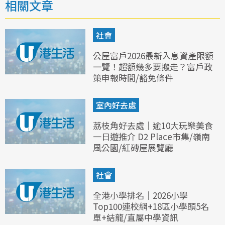
相關文章
社會
公屋富戶2026最新入息資產限額
一覽！超額幾多要搬走？富戶政
策申報時間/豁免條件
室內好去處
荔枝角好去處｜逾10大玩樂美食
一日遊推介 D2 Place市集/嶺南
風公園/紅磚屋展覽廳
社會
全港小學排名｜2026小學
Top100連校網+18區小學頭5名
單+結龍/直屬中學資訊