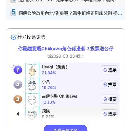
鬼門開2026｜8.13鬼節禁忌 22件事唔做得！燒肉、刺身要少食？半夜勿吹口哨/打呢個電話
5
網傳公院改用內地/副廠藥？醫生拆解正副廠分別 揭4類人換藥隨時出事