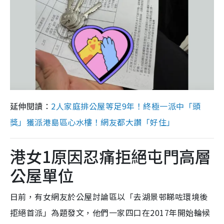
延伸閱讀：
2人家庭排公屋等足9年！終極一派中「頭
獎」獲派港島區心水樓！網友都大讚「好住」
港女1原因忍痛拒絕屯門高層
公屋單位
日前，有女網友於公屋討論區以「去湖景邨睇咗環境後
拒絕首派」為題發文，他們一家四口在2017年開始輪候