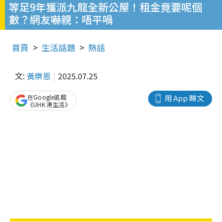
等足9年獲派九龍全新公屋！租金竟要呢個
數？網友嚇親：唔平喎
首頁
生活話題
熱話
文:
黃樂恩
2025.07.25
在Google追蹤
用 App 睇文
《UHK 港生活》