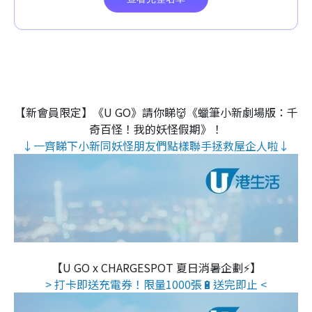
【新會員限定】《U GO》請你睇👹《蠟筆小新劇場版：千
奇百怪！我的妖怪假期》！
↓一齊睇下小新同妖怪朋友們點樣聯手拯救屋企人啦↓
【U GO x CHARGESPOT 夏日消暑企劃⚡】
> 打卡即送充電券！限量1000張🔋送完即止 <