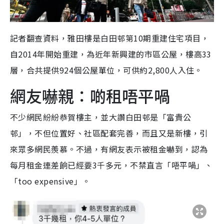
記者翻查資料，雅田樓是白田邨第10期重建住宅項目，
自2014年開始重建，為近年新興建的市區公屋，樓高33
層，合共提供924個公屋單位，可供約2,800人入住。
網友嚇親：啲租唔平喎
不少網民紛紛恭賀樓主，並大讚白田邨是「富貴公
邨」，不但位置好、社區配套完善，而且又是新樓，引
來眾多網民羨慕。不過，有網友表示被租金嚇到，認為
每月租金連差餉已經要3千多元，不禁直言「唔平喎」、
「too expensive」。