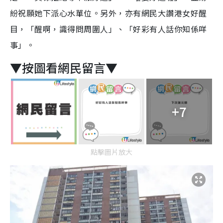
紛祝願她下派心水單位。另外，亦有網民大讚港女好醒
目，「醒啊，識得問周圍人」、「好彩有人話你知係咩
事」。
▼按圖看網民留言▼
+7
點擊圖片放大