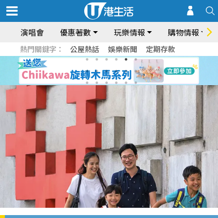
演唱會
優惠著數
玩樂情報
購物情報
熱門關鍵字：
公屋熱話
娛樂新聞
定期存款