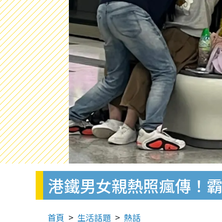
港鐵男女親熱照瘋傳！
首頁
生活話題
熱話