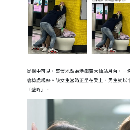
從相中可見，事發地點為港鐵黃大仙站月台，一
牆椅處親熱。該女生當時正坐在凳上，男生就以
「壁咚」。