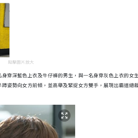
點擊圖片放大
名身穿深藍色上衣及牛仔褲的男生，與一名身穿灰色上衣的女
半蹲姿勢向女方前傾，並高舉及緊捉女方雙手，展現出霸道總