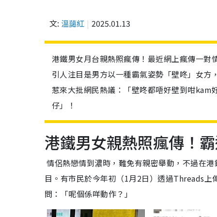
文:
溫藹紅
2025.01.13
港鐵男女月台親熱照瘋傳！最近網上瘋傳一對
引人注目是男方以一種霸氣姿勢「壁咚」女方
惹來大批網民熱議：「壁咚都唔好壁到咁kam
仔」！
港鐵男女親熱照瘋傳！霸
情侶熱戀情到濃時，難免有親密舉動，不過在港
目。有市民於今年初（1月2日）透過Thread
問：「呢個係咩動作？」