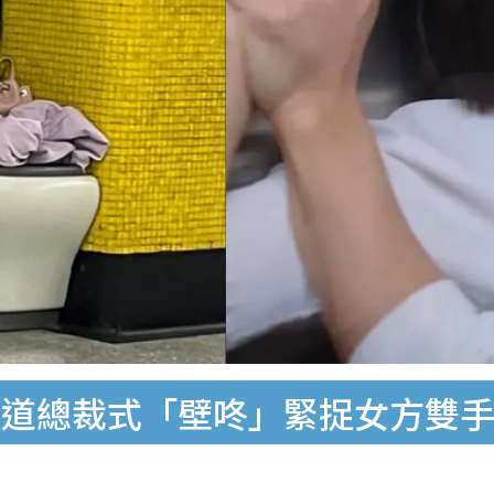
霸道總裁式「壁咚」緊捉女方雙