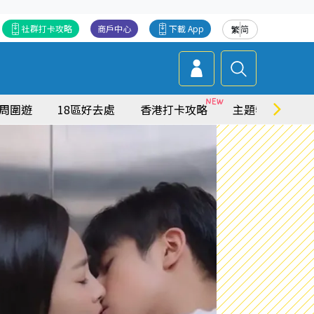
社群打卡攻略
商戶中心
下載 App
繁
简
周圍遊
18區好去處
香港打卡攻略
主題特集