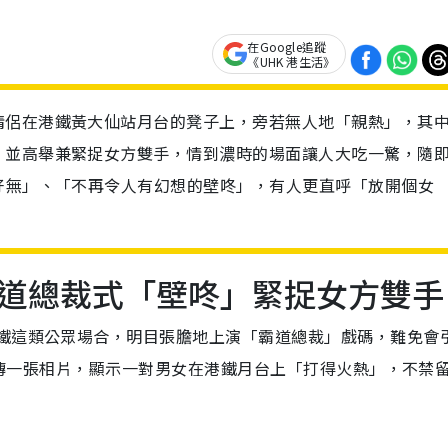
在Google追蹤
《UHK 港生活》
情侶在港鐵黃大仙站月台的凳子上，旁若無人地「親熱」，其
，並高舉兼緊捉女方雙手，情到濃時的場面讓人大吃一驚，隨
好無」、「不再令人有幻想的壁咚」，有人更直呼「放開個女
道總裁式「壁咚」緊捉女方雙手
鐵這類公眾場合，明目張膽地上演「霸道總裁」戲碼，難免會
s上傳一張相片，顯示一對男女在港鐵月台上「打得火熱」，不禁