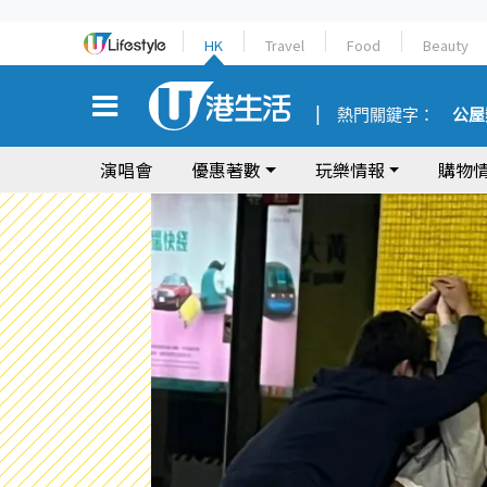
HK
Travel
Food
Beauty
熱門關鍵字：
公屋
演唱會
優惠著數
玩樂情報
購物