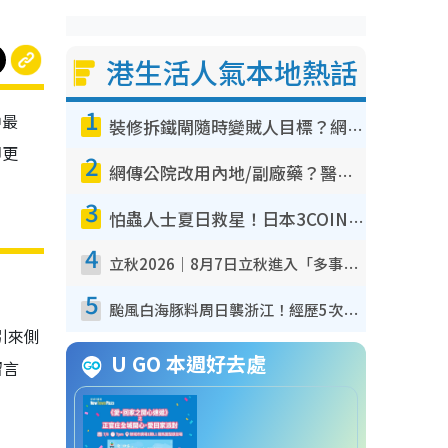
港生活人氣本地熱話
1
中最
裝修拆鐵閘隨時變賊人目標？網民揭2大關鍵用途：裝新式等於白裝？附新舊鐵閘分別
即更
2
網傳公院改用內地/副廠藥？醫生拆解正副廠分別 揭4類人換藥隨時出事
3
怕蟲人士夏日救星！日本3COINS爆紅驅蟲神器$45起 1招「全程免觸碰」輕鬆搞定小強
4
立秋2026｜8月7日立秋進入「多事之秋」 3件事唔做得！專家教6招開運 清枱頭／銀包納氣接好運
5
颱風白海豚料周日襲浙江！經歷5次「眼牆置換」極罕見 成登陸內地最長途颱風
引來側
U GO 本週好去處
留言