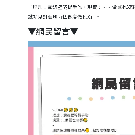
「理想：霸總壁咚捉手吻，現實：……做緊乜X嘢
鐵就見到佢地兩個係度做乜X」。
▼網民留言▼