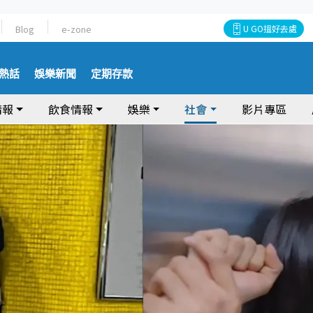
Blog
e-zone
U GO搵好去處
熱話
娛樂新聞
定期存款
情報
飲食情報
娛樂
社會
影片專區