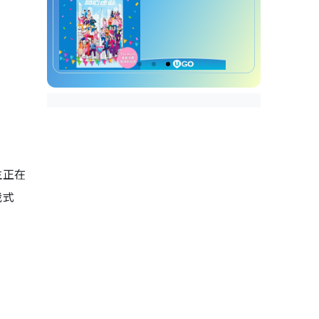
生正在
裁式