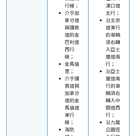
行線；
漢口道
介乎加
北行；
拿分道
沿北京
與彌敦
道東行
道的金
的車輛
巴利道
須右轉
西行
入亞士
線；
厘道南
金馬倫
行；
里；
沿亞士
介乎彌
厘道南
敦道與
行的車
加拿分
輛須右
道的金
轉入中
馬倫道
間道西
東行
行；
線；
沿九龍
海防
公園徑