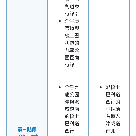
利道東
行線；
介乎廣
東道與
梳士巴
利道的
九龍公
園徑南
行線
介乎九
沿梳士
龍公園
巴利道
徑與漆
西行的
咸道南
車輛須
的梳士
右轉入
巴利道
漆咸道
第三階段
西行
南北