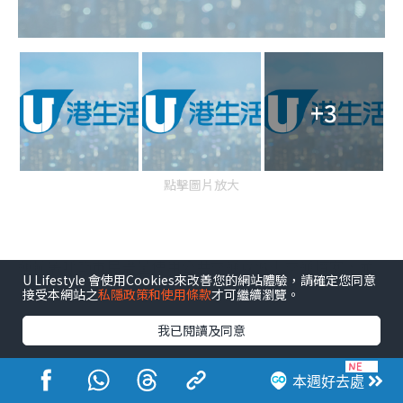
+3
點擊圖片放大
運輸署呼籲市民盡量使用公共交通以減少交通擠塞，並
U Lifestyle 會使用Cookies來改善您的網站體驗，請確定您同意
留意最新的交通消息。
接受本網站之
私隱政策和使用條款
才可繼續瀏覽。
我已閱讀及同意
來源：
運輸署
、警務處、HKET圖片庫
本週好去處