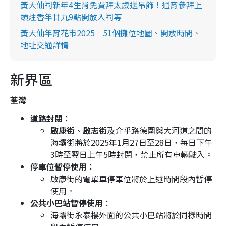
黃大仙祠新年4生肖免費拜太歲送吊飾！通宵參拜上
頭炷香年廿九9點開放入祠等
黃大仙年宵花市2025｜51個攤位地圖、開放時間、
地址交通詳情
新界區
荃灣
道路封閉
：
啟康街
、
啟志街
及介乎路德圍與大河道之間的
海壩街將於2025年1月27日至28日，每日下午
3時至翌日上午5時封閉，禁止所有車輛駛入。
停車位暫停使用
：
啟康街的電單車停車位將於上述時間段內暫停
使用。
公共小巴站暫停使用
：
海壩街永泰樓外面的公共小巴站將於同樣時間