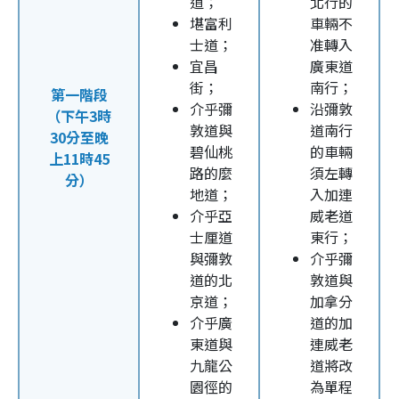
道；
北行的
堪富利
車輛不
士道；
准轉入
宜昌
廣東道
街；
南行；
第一階段
介乎彌
沿彌敦
（下午3時
敦道與
道南行
30分至晚
碧仙桃
的車輛
上11時45
路的麼
須左轉
分）
地道；
入加連
介乎亞
威老道
士厘道
東行；
與彌敦
介乎彌
道的北
敦道與
京道；
加拿分
介乎廣
道的加
東道與
連威老
九龍公
道將改
園徑的
為單程