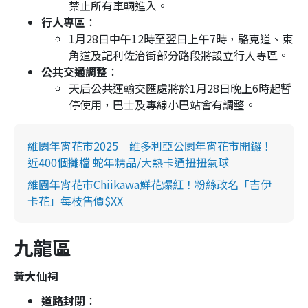
禁止所有車輛進入。
行人專區
：
1月28日中午12時至翌日上午7時，駱克道、東
角道及記利佐治街部分路段將設立行人專區。
公共交通調整
：
天后公共運輸交匯處將於1月28日晚上6時起暫
停使用，巴士及專線小巴站會有調整。
維園年宵花市2025｜維多利亞公園年宵花市開鑼！
近400個攤檔 蛇年精品/大熱卡通扭扭氣球
維園年宵花市Chiikawa鮮花爆紅！粉絲改名「吉伊
卡花」每枝售價$XX
九龍區
黃大仙祠
道路封閉
：