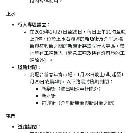
段內暫停使用。
上水
行人專區設立
：
在2025年1月27日至28日，每日上午11時至晚
上7時，位於上水石湖墟的
新功街
及介乎巡撫
街與符興街之間的新康街將設立行人專區，禁
止所有車輛進入（緊急車輛及持有許可證的車
輛除外）。
道路封閉
：
為配合新春年宵市場，1月28日晚上6時起至1
月29日凌晨4時，以下路段將臨時封閉：
新樂街（進出明珠華軒除外）
新財街
符興街（介乎新康街與新財街之間）
屯門
道路封閉
：