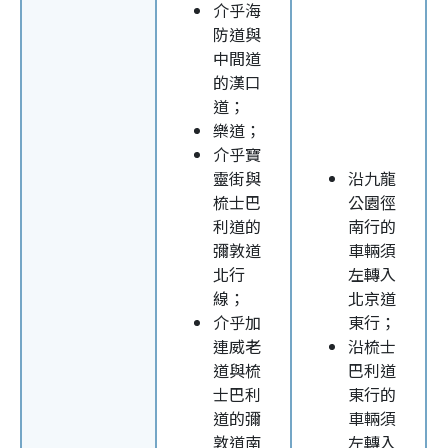
介乎海
防道與
中間道
的漢口
道；
樂道；
介乎寶
靈街與
沿九龍
梳士巴
公園徑
利道的
南行的
彌敦道
車輛須
北行
左轉入
線；
北京道
介乎加
東行；
連威老
沿梳士
道與梳
巴利道
士巴利
東行的
道的彌
車輛須
敦道南
左轉入