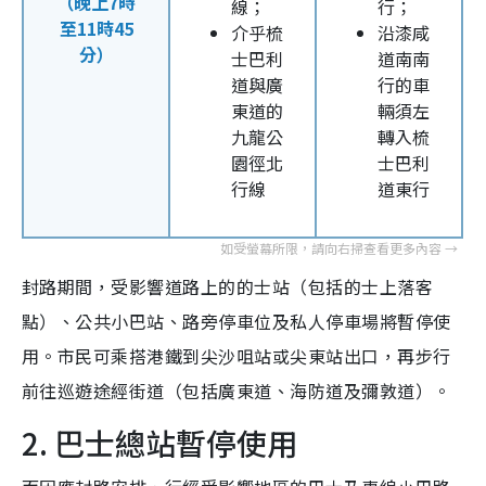
（晚上7時
線；
行；
至11時45
介乎梳
沿漆咸
分）
士巴利
道南南
道與廣
行的車
東道的
輛須左
九龍公
轉入梳
園徑北
士巴利
行線
道東行
封路期間，受影響道路上的的士站（包括的士上落客
點）、公共小巴站、路旁停車位及私人停車場將暫停使
用。市民可乘搭港鐵到尖沙咀站或尖東站出口，再步行
前往巡遊途經街道（包括廣東道、海防道及彌敦道）。
2. 巴士總站暫停使用