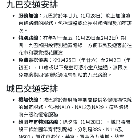
九巴交通安排
服務加強
：九巴將於年廿九（1月28日）晚上加強逾
百條路線的服務，包括調整或延長服務時間及加密班
次。
特別路線
：在年初一至五（1月29日至2月2日）期
間，九巴將開設特別通宵路線，方便市民及遊客前往
花市和觀賞煙花匯演。
免費乘搭優惠
：從1月25日（年廿六）至2月2日（年
初五），11歲或以下兒童可憑小童八達通，無限次
免費乘搭四條接駁邊境管制站的九巴路線。
城巴交通安排
機場快線
：城巴將於農曆新年期間提供多條機場快線
的通宵服務，包括NA10、NA12及NA29，這些路線
將升級為恆常服務。
維園年宵特別路線
：除夕夜（1月28日），城巴將開
設三條維園年宵特別路線，分別是38S、N116及
N601，前往香港仔、華富、置富及九龍城、慈雲