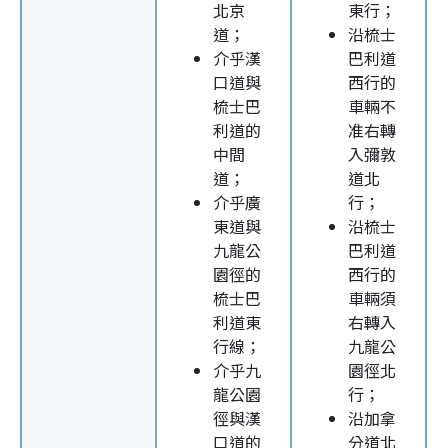
北京
東行；
道；
沿梳士
介乎漢
巴利道
口道與
西行的
梳士巴
車輛不
利道的
准右轉
中間
入彌敦
道；
道北
介乎廣
行；
東道與
沿梳士
九龍公
巴利道
園徑的
西行的
梳士巴
車輛須
利道東
右轉入
行線；
九龍公
介乎九
園徑北
龍公園
行；
徑與漢
沿加拿
口道的
分道北