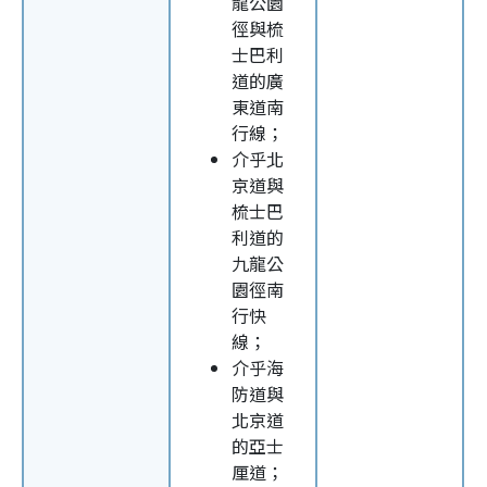
龍公園
徑與梳
士巴利
道的廣
東道南
行線；
介乎北
京道與
梳士巴
利道的
九龍公
園徑南
行快
線；
介乎海
防道與
北京道
的亞士
厘道；