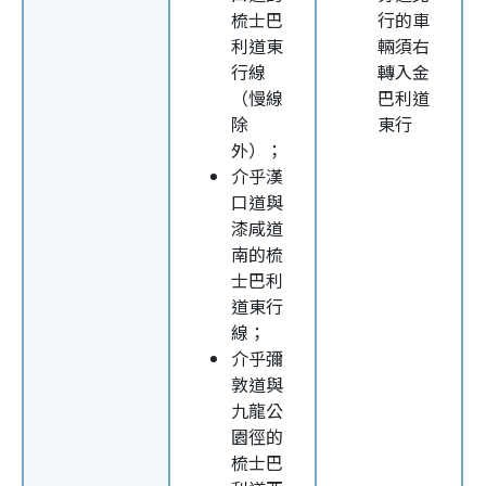
梳士巴
行的車
利道東
輛須右
行線
轉入金
（慢線
巴利道
除
東行
外）；
介乎漢
口道與
漆咸道
南的梳
士巴利
道東行
線；
介乎彌
敦道與
九龍公
園徑的
梳士巴