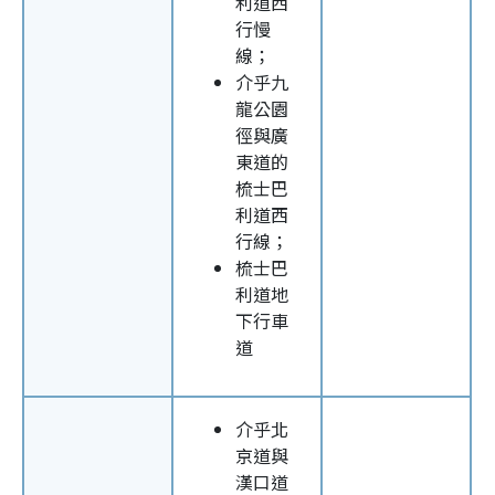
利道西
行慢
線；
介乎九
龍公園
徑與廣
東道的
梳士巴
利道西
行線；
梳士巴
利道地
下行車
道
介乎北
京道與
漢口道