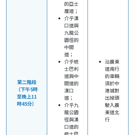
的亞士
厘道；
介乎漢
口道與
九龍公
園徑的
中間
道；
介乎梳
沿廣東
士巴利
道南行
道與中
的車輛
第二階段
間道的
須於中
（下午5時
漢口
港城對
至晚上11
道；
出掉頭
時45分）
介乎九
駛入廣
龍公園
東道北
徑與漢
行
口道的
梳士巴