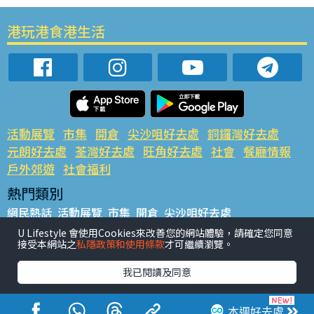
港玩港食港生活
活動展覽
市集
開倉
尖沙咀好去處
銅鑼灣好去處
元朗好去處
荃灣好去處
旺角好去處
社會
餐廳情報
戶外郊遊
社會福利
熱門類別
網民熱話
活動展覽
市集
開倉
尖沙咀好去處
銅鑼灣好去處
元朗好去處
荃灣好去處
旺角好去處
社會
U Lifestyle 會使用Cookies來改善您的網站體驗，請確定您同意
接受本網站之
私隱政策和使用條款
才可繼續瀏覽。
餐廳情報
戶外郊遊
熱門標籤
我已閱讀及同意
#UGO搵好去處
#人氣活動推介
#美食社群熱話
#親子玩樂好去處
#ULifestyle應用程式
#限時搶
本週好去處