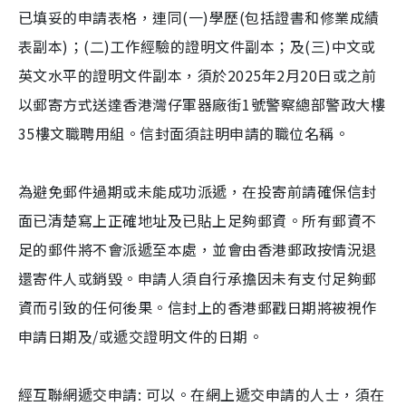
已填妥的申請表格，連同(一)學歷(包括證書和修業成績
表副本)；(二)工作經驗的證明文件副本；及(三)中文或
英文水平的證明文件副本，須於2025年2月20日或之前
以郵寄方式送達香港灣仔軍器廠街1號警察總部警政大樓
35樓文職聘用組。信封面須註明申請的職位名稱。
為避免郵件過期或未能成功派遞，在投寄前請確保信封
面已清楚寫上正確地址及已貼上足夠郵資。所有郵資不
足的郵件將不會派遞至本處，並會由香港郵政按情況退
還寄件人或銷毀。申請人須自行承擔因未有支付足夠郵
資而引致的任何後果。信封上的香港郵戳日期將被視作
申請日期及/或遞交證明文件的日期。
經互聯網遞交申請: 可以。在網上遞交申請的人士，須在