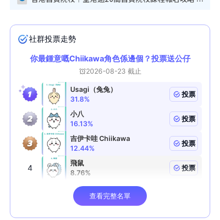
香港自資院校︱全港逾20間自資院校課程報名攻略 留位費可退/申請日期/報名連結