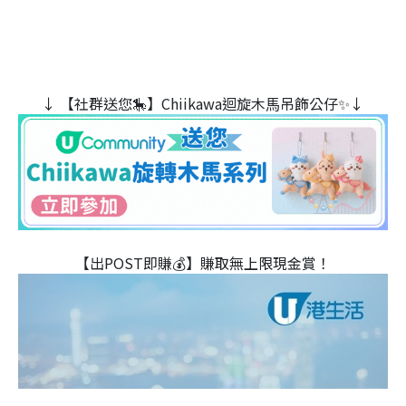
↓ 【社群送您🎠】Chiikawa迴旋木⾺吊飾公仔✨↓
【出POST即賺💰】賺取無上限現金賞！