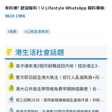
有料爆? 歡迎報料！U Lifestyle WhatsApp 報料專線:
9610 1996
著數
公務員事務局
港生活社會話題
1
高才通來港2個月辭職逃回內地！控訴港企3宗罪 歎微管理極窒息
2
警方即日起全港大執法！捉行人亂過馬路+司機不專注駕駛！亂過馬路罰$2000
3
港大公共衞生學院推免費早期肺癌篩查！合資格人士將獲全額資助定期血液化驗／電腦斷層掃描／風險評估
4
筍工招聘2026｜萊特維健藥廠請生產操作員！月薪高達$1.7萬 冷氣廠房/五天工作/保證雙糧
5