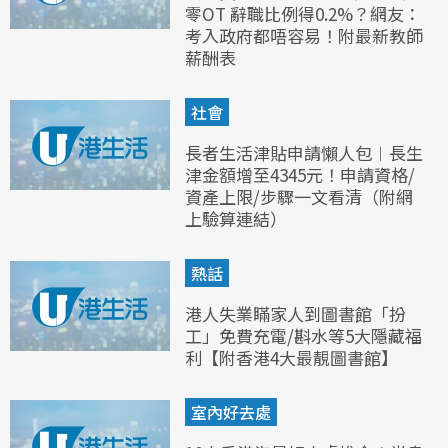
零OT 辭職比例得0.2%？網友：
考入政府都唔容易！附最新教師
薪酬表
社會
長者生活津貼申請懶人包︱長生
津金額增至4345元！申請資格/
資產上限/步驟一文看清（附網
上驗算連結）
熱話
港人失業瞞家人到圖書館「扮
工」免費充電/斟水等5大隱藏福
利【附香港4大最靚圖書館】
室內好去處