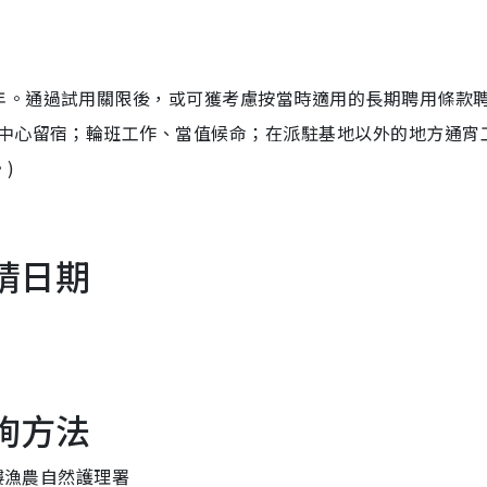
年。通過試用關限後，或可獲考慮按當時適用的長期聘用條款
動中心留宿；輪班工作、當值候命；在派駐基地以外的地方通宵
)
請日期
詢方法
5樓漁農自然護理署