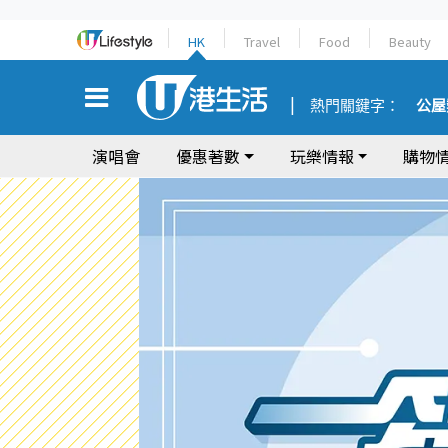
HK
Travel
Food
Beauty
熱門關鍵字：
公屋
演唱會
優惠著數
玩樂情報
購物