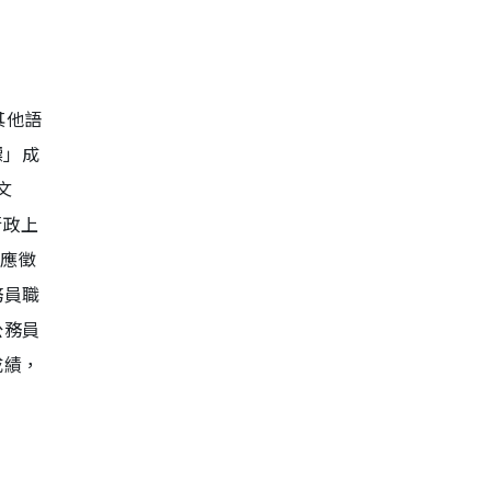
其他語
標」成
文
行政上
有應徵
務員職
公務員
成績，