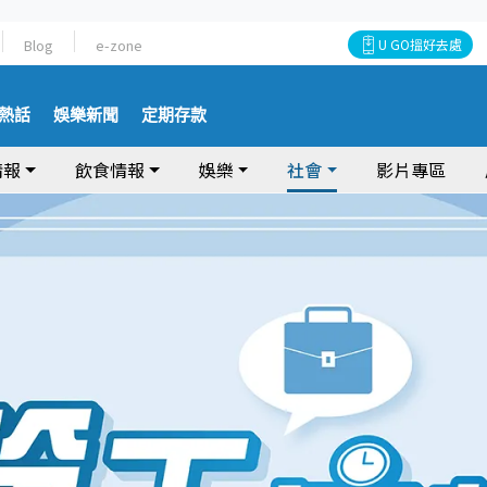
Blog
e-zone
U GO搵好去處
熱話
娛樂新聞
定期存款
情報
飲食情報
娛樂
社會
影片專區