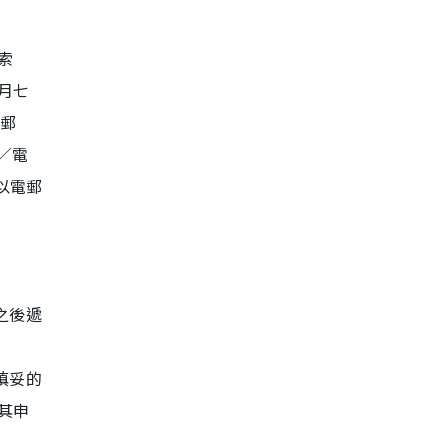
索
三月七
夠郵
／電
以電郵
或之後遞
已填妥的
，其申