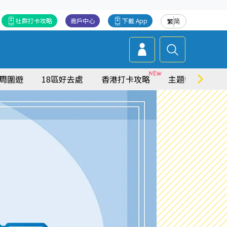
社群打卡攻略
商戶中心
下載 App
繁
简
周圍遊
18區好去處
香港打卡攻略
主題特集