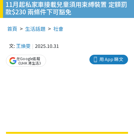
11月起私家車接載兒童須用束縛裝置 定額罰
款$230 兩條件下可豁免
首頁
生活話題
社會
文:
王煥雯
2025.10.31
在Google追蹤
用 App 睇文
《UHK 港生活》