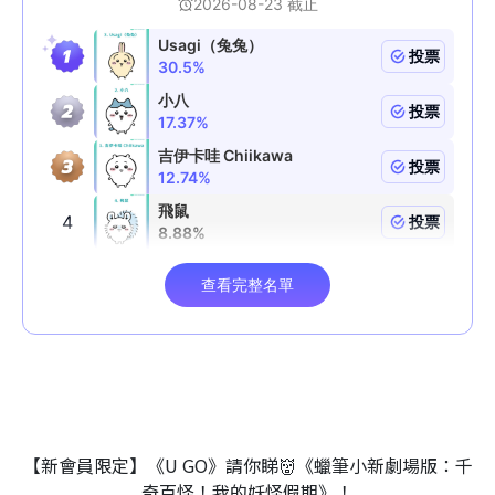
【新會員限定】《U GO》請你睇👹《蠟筆小新劇場版：千
奇百怪！我的妖怪假期》！