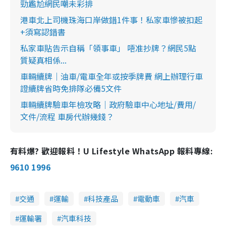
勁尷尬網民嘲未彩排
港車北上司機珠海口岸做錯1件事！私家車慘被扣起
+須寫認錯書
私家車貼告示自稱「領事車」 唔准抄牌？網民5點
質疑真相係...
車輛續牌｜油車/電車全年或按季牌費 網上辦理行車
證續牌省時免排隊必備5文件
車輛續牌驗車年檢攻略｜政府驗車中心地址/費用/
文件/流程 車房代辦幾錢？
有料爆? 歡迎報料！U Lifestyle WhatsApp 報料專線:
9610 1996
交通
運輸
科技產品
電動車
汽車
運輸署
汽車科技