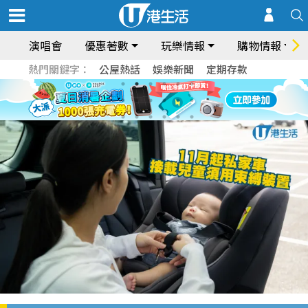
演唱會
優惠著數
玩樂情報
購物情報
熱門關鍵字：
公屋熱話
娛樂新聞
定期存款