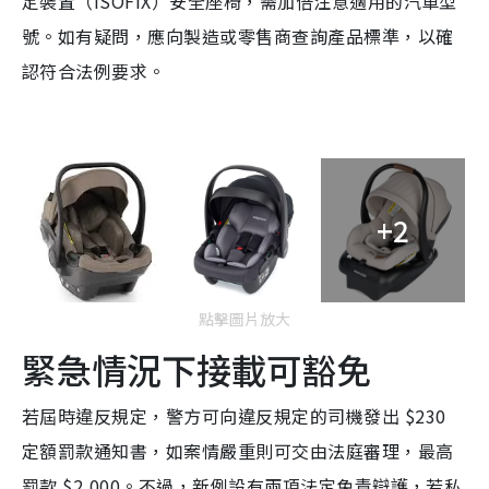
定裝置（ISOFIX）安全座椅，需加倍注意適用的汽車型
號。如有疑問，應向製造或零售商查詢產品標準，以確
認符合法例要求。
+2
點擊圖片放大
緊急情況下接載可豁免
若屆時違反規定，警方可向違反規定的司機發出 $230
定額罰款通知書，如案情嚴重則可交由法庭審理，最高
罰款 $2,000。不過，新例設有兩項法定免責辯護，若私