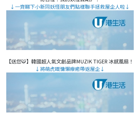
↓一齊睇下小新同妖怪朋友們點樣聯手拯救屋企人啦↓
【送您🐯】韓國超人氣文創品牌MUZIK TIGER 冰感風扇！
↓將萌虎嘅慵懶療癒帶返屋企↓