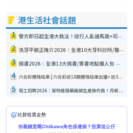
港生活社會話題
1
警方即日起全港大執法！捉行人亂過馬路+司機不專注駕駛！亂過馬路罰$2000
2
洗牙平靚正推介2026︱全港10大牙科診所/醫院懶人包 夜診至8點/鎮靜潔牙/醫療券適用
3
捐書2026︱全港13大捐書/賣書地點懶人包 二手課本最高$150＋舊書換免費咖啡/戲票
4
六合彩攪珠結果 | 六合彩近10期攪珠結果出爐+ 近30期最旺熱門中獎號碼
5
筍工招聘2026｜萊特維健藥廠請生產操作員！月薪高達$1.7萬 冷氣廠房/五天工作/保證雙糧