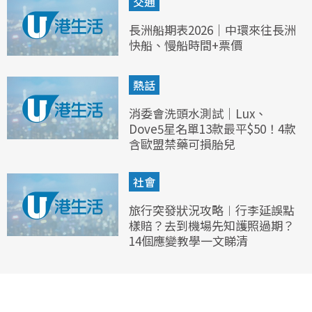
交通
長洲船期表2026｜中環來往長洲
快船、慢船時間+票價
熱話
消委會洗頭水測試｜Lux、
Dove5星名單13款最平$50！4款
含歐盟禁藥可損胎兒
社會
旅行突發狀況攻略︱行李延誤點
樣賠？去到機場先知護照過期？
14個應變教學一文睇清