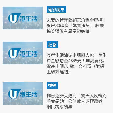
電影劇集
夫妻的博弈張頴康角色全解構：
狠甩30磅演「媽寶渣男」 肢體
搞笑獲讚有周星馳底蘊
社會
長者生活津貼申請懶人包︱長生
津金額增至4345元！申請資格/
資產上限/步驟一文看清（附網
上驗算連結）
娛樂
非份之罪大結局｜驚天大反轉兇
手竟是她！公仔藏人頭極震撼
網民跪求續集