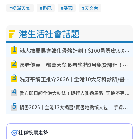
極端天氣
颱風
暴雨
天文台
港生活社會話題
1
港大推賽馬會強化骨骼計劃！$100骨質密度X光檢查 完成免費運動訓練送超市禮券！附參加資格
2
長者優惠｜都會大學長者學苑9月免費課程！多媒體/微電影創作/網絡安全 附報名方法教學
3
洗牙平靚正推介2026︱全港10大牙科診所/醫院懶人包 夜診至8點/鎮靜潔牙/醫療券適用
4
警方即日起全港大執法！捉行人亂過馬路+司機不專注駕駛！亂過馬路罰$2000
5
捐書2026︱全港13大捐書/賣書地點懶人包 二手課本最高$150＋舊書換免費咖啡/戲票