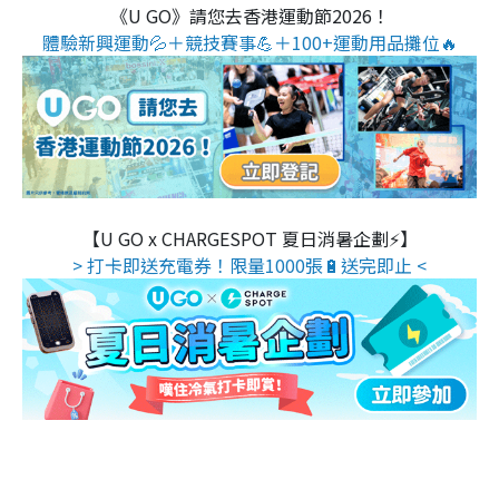
《U GO》請您去香港運動節2026！
體驗新興運動💦＋競技賽事💪＋100+運動用品攤位🔥
【U GO x CHARGESPOT 夏日消暑企劃⚡】
> 打卡即送充電券！限量1000張🔋送完即止 <