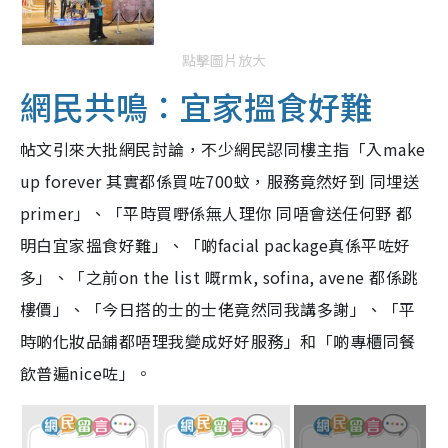
點擊圖片放大
網民共鳴：宜家搵食好難
帖文引來大批網民討論，不少網民認同樓主指「入make
up forever 其實都係買咗700蚊，服務竟然好到 同埋送
primer」、「平時買嘢係無人理你 同唔會送任何野 都
明白宜家搵食好難」、「啲facial package真係平咗好
多」、「之前on the list 嘅rmk, sofina, avene 都係跳
樓價」、「今日搭的士的士佬竟然同我講多謝」、「平
時啲化妝品鋪都唔理我變成好好服務」和「啲專櫃同餐
飲普遍nice咗」。