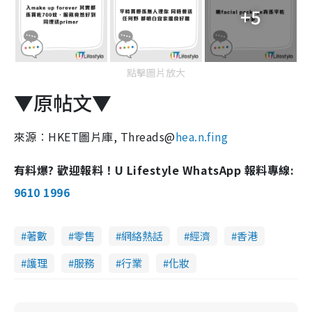
+5
點擊圖片放大
▼原帖文▼
來源︰HKET圖片庫, Threads@
hea.n.fing
有料爆? 歡迎報料！U Lifestyle WhatsApp 報料專線:
9610 1996
著數
零售
網絡熱話
經濟
香港
護理
服務
行業
化妝