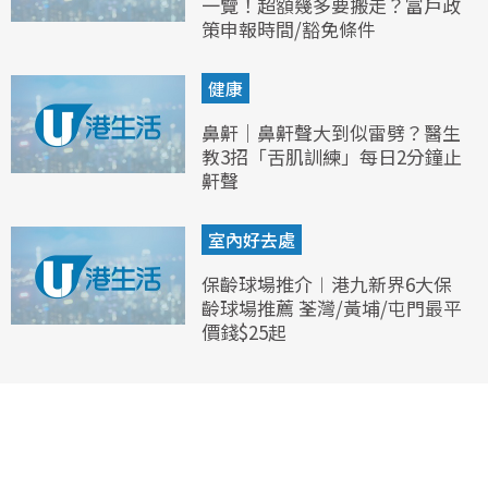
一覽！超額幾多要搬走？富戶政
策申報時間/豁免條件
健康
鼻鼾｜鼻鼾聲大到似雷劈？醫生
教3招「舌肌訓練」每日2分鐘止
鼾聲
室內好去處
保齡球場推介︱港九新界6大保
齡球場推薦 荃灣/黃埔/屯門最平
價錢$25起