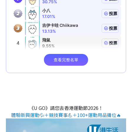
《U GO》請您去香港運動節2026！
體驗新興運動💦＋競技賽事💪＋100+運動用品攤位🔥