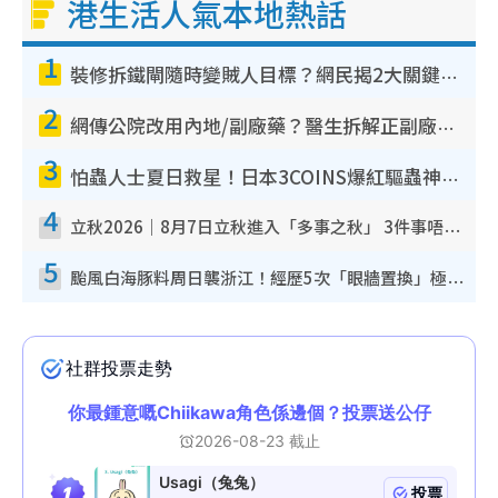
港生活人氣本地熱話
1
裝修拆鐵閘隨時變賊人目標？網民揭2大關鍵用途：裝新式等於白裝？附新舊鐵閘分別
2
網傳公院改用內地/副廠藥？醫生拆解正副廠分別 揭4類人換藥隨時出事
3
怕蟲人士夏日救星！日本3COINS爆紅驅蟲神器$45起 1招「全程免觸碰」輕鬆搞定小強
4
立秋2026｜8月7日立秋進入「多事之秋」 3件事唔做得！專家教6招開運 清枱頭／銀包納氣接好運
5
颱風白海豚料周日襲浙江！經歷5次「眼牆置換」極罕見 成登陸內地最長途颱風