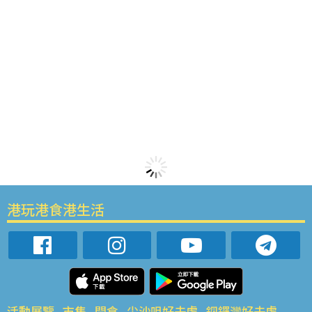
港玩港食港生活
活動展覽
市集
開倉
尖沙咀好去處
銅鑼灣好去處