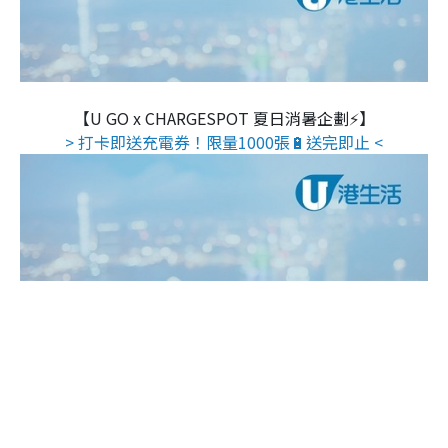
【U GO x CHARGESPOT 夏日消暑企劃⚡】
> 打卡即送充電券！限量1000張🔋送完即止 <