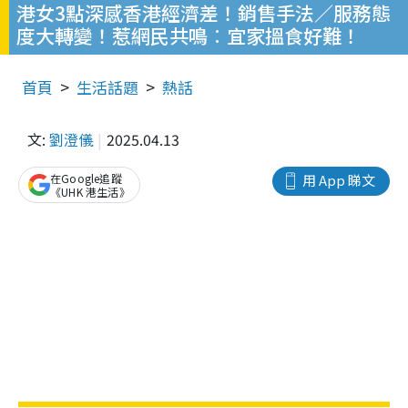
港女3點深感香港經濟差！銷售手法／服務態
度大轉變！惹網民共鳴︰宜家搵食好難！
首頁
生活話題
熱話
文:
劉澄儀
2025.04.13
在Google追蹤
用 App 睇文
《UHK 港生活》