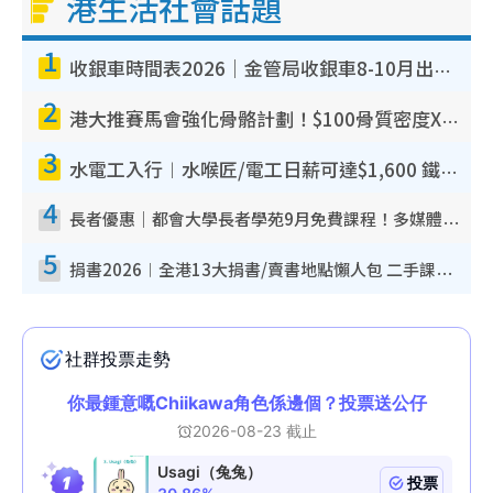
港生活社會話題
1
收銀車時間表2026｜金管局收銀車8-10月出沒地點+時間！無須手續費！硬幣免費轉現鈔或增值至八達通
2
港大推賽馬會強化骨骼計劃！$100骨質密度X光檢查 完成免費運動訓練送超市禮券！附參加資格
3
水電工入行︱水喉匠/電工日薪可達$1,600 鐵飯碗職業難被AI取代！附薪酬參考＋入行考牌途徑
4
長者優惠｜都會大學長者學苑9月免費課程！多媒體/微電影創作/網絡安全 附報名方法教學
5
捐書2026︱全港13大捐書/賣書地點懶人包 二手課本最高$150＋舊書換免費咖啡/戲票