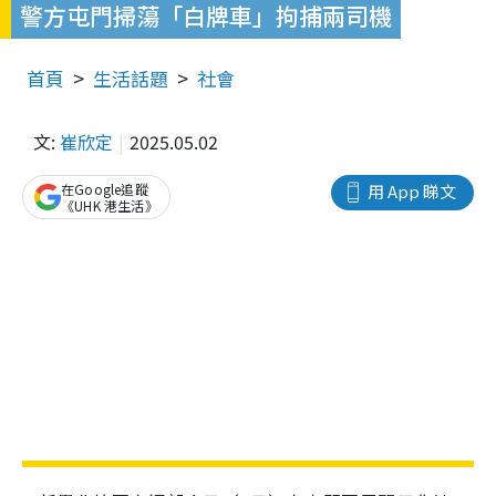
警方屯門掃蕩「白牌車」拘捕兩司機
首頁
生活話題
社會
文:
崔欣定
2025.05.02
在Google追蹤
用 App 睇文
《UHK 港生活》