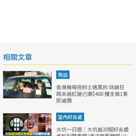
相關文章
熱話
香港機場搭的士遇黑的 咪錶狂
跳未過紅隧已爆$400 樓主做1事
即減價
室內好去處
大坑一日遊｜大坑逾20個好去處
虎豹別墅重開/港式懷舊麵檔/火