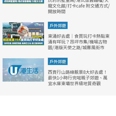
龍文化館/打卡cafe 附交通方式/
開放時間
戶外郊遊
東涌好去處｜食買玩打卡熱點東
涌有咩玩？昂坪市集/機場古物
園/港版天使之路/城寨風街市
戶外郊遊
西貢行山路線靚景8大好去處！
最快1小時行完啱親子郊遊、萬
宜水庫東壩世界級地質奇觀