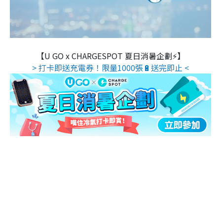
【U GO x CHARGESPOT 夏日消暑企劃⚡】
> 打卡即送充電券！限量1000張🔋送完即止 <