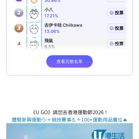
《U GO》請您去香港運動節2026！
體驗新興運動💦＋競技賽事💪＋100+運動用品攤位🔥