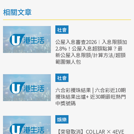
相關文章
社會
公屋入息審查2026︱入息限額加
2.8%！公屋入息超額點算？最
新公屋入息限額/計算方法/超額
範圍懶人包
社會
六合彩攪珠結果 | 六合彩近10期
攪珠結果出爐+ 近30期最旺熱門
中獎號碼
娛樂
【突發取消】COLLAR × 4EVE