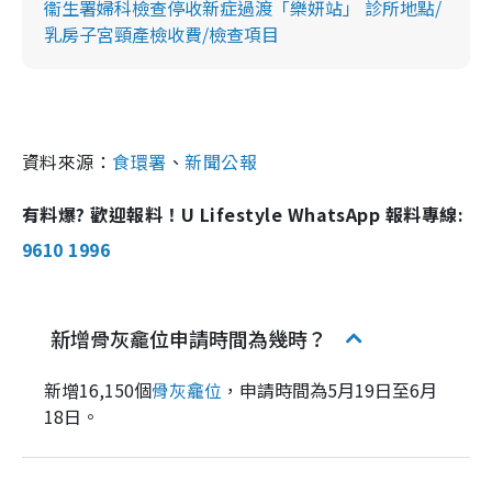
衞生署婦科檢查停收新症過渡「樂妍站」 診所地點/
乳房子宮頸產檢收費/檢查項目
資料來源：
食環署
、
新聞公報
有料爆? 歡迎報料！U Lifestyle WhatsApp 報料專線:
9610 1996
新增骨灰龕位申請時間為幾時？
新增16,150個
骨灰龕位
，申請時間為5月19日至6月
18日。