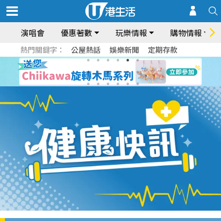
演唱會
優惠著數
玩樂情報
購物情報
熱門關鍵字：
公屋熱話
娛樂新聞
定期存款