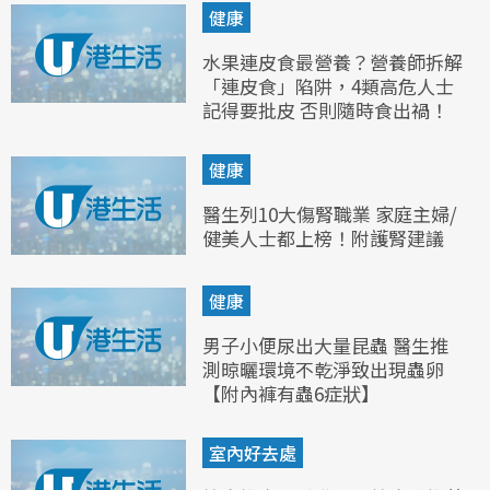
健康
水果連皮食最營養？營養師拆解
「連皮食」陷阱，4類高危人士
記得要批皮 否則隨時食出禍！
健康
醫生列10大傷腎職業 家庭主婦/
健美人士都上榜！附護腎建議
健康
男子小便尿出大量昆蟲 醫生推
測晾曬環境不乾淨致出現蟲卵
【附內褲有蟲6症狀】
室內好去處