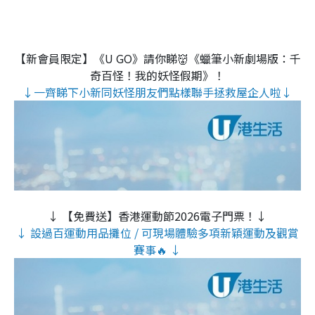
【新會員限定】《U GO》請你睇👹《蠟筆小新劇場版：千
奇百怪！我的妖怪假期》！
↓一齊睇下小新同妖怪朋友們點樣聯手拯救屋企人啦↓
↓ 【免費送】香港運動節2026電子門票！↓
↓ 設過百運動用品攤位 / 可現場體驗多項新穎運動及觀賞
賽事🔥 ↓