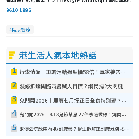
有料爆? 歡迎報料！U Lifestyle WhatsApp 報料專線:
9610 1996
健康醫療
港生活人氣本地熱話
1
行李清潔｜車轆污糟過馬桶58倍！專家警告忌用酒精抹 教1招免污手除菌
2
裝修拆鐵閘隨時變賊人目標？網民揭2大關鍵用途：裝新式等於白裝？附新舊鐵閘分別
3
鬼門開2026｜農曆七月撞正日全食特別邪？專家警告切忌做一事！揭4大禁忌+2招保平安
4
鬼門開2026｜8.13鬼節禁忌 22件事唔做得！燒肉、刺身要少食？半夜勿吹口哨/打呢個電話
5
網傳公院改用內地/副廠藥？醫生拆解正副廠分別 揭4類人換藥隨時出事