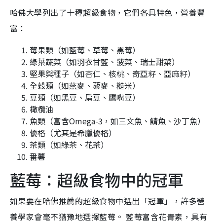
哈佛大學列出了十種超級食物，它們各具特色，營養豐
富：
莓果類（如藍莓、草莓、黑莓）
綠葉蔬菜（如羽衣甘藍、菠菜、瑞士甜菜）
堅果與種子（如杏仁、核桃、奇亞籽、亞麻籽）
全穀類（如燕麥、藜麥、糙米）
豆類（如黑豆、扁豆、鷹嘴豆）
橄欖油
魚類（富含Omega-3，如三文魚、鯖魚、沙丁魚）
優格（尤其是希臘優格）
茶類（如綠茶、花茶）
番薯
藍莓：超級食物中的冠軍
如果要在哈佛推薦的超級食物中選出「冠軍」，許多營
養學家會毫不猶豫地選擇藍莓。 藍莓富含花青素，具有