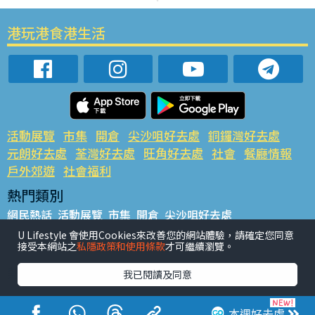
港玩港食港生活
活動展覽
市集
開倉
尖沙咀好去處
銅鑼灣好去處
元朗好去處
荃灣好去處
旺角好去處
社會
餐廳情報
戶外郊遊
社會福利
熱門類別
網民熱話
活動展覽
市集
開倉
尖沙咀好去處
銅鑼灣好去處
元朗好去處
荃灣好去處
旺角好去處
社會
U Lifestyle 會使用Cookies來改善您的網站體驗，請確定您同意
接受本網站之
私隱政策和使用條款
才可繼續瀏覽。
餐廳情報
戶外郊遊
熱門標籤
我已閱讀及同意
#UGO搵好去處
#人氣活動推介
#美食社群熱話
#親子玩樂好去處
#ULifestyle應用程式
#限時搶
本週好去處