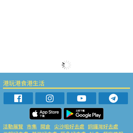
港玩港食港生活
活動展覽
市集
開倉
尖沙咀好去處
銅鑼灣好去處