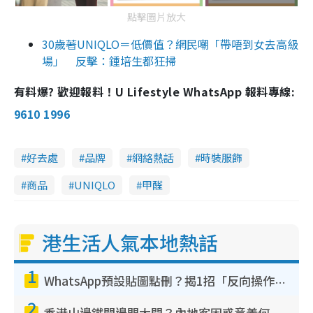
點擊圖片放大
30歲著UNIQLO＝低價值？網民嘲「帶唔到女去高級
場」 反擊：鍾培生都狂掃
有料爆? 歡迎報料！U Lifestyle WhatsApp 報料專線:
9610 1996
好去處
品牌
網絡熱話
時裝服飾
商品
UNIQLO
甲醛
港生活人氣本地熱話
1
WhatsApp預設貼圖點刪？揭1招「反向操作」還原簡潔介面 附3步實測教學
2