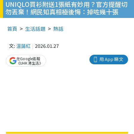
UNIQLO買衫附送1張紙有妙用？官方提醒切
勿丟棄！網民知真相極後悔：掉咗幾十張
首頁
生活話題
熱話
文:
溫藹紅
2026.01.27
在Google追蹤
用 App 睇文
《UHK 港生活》