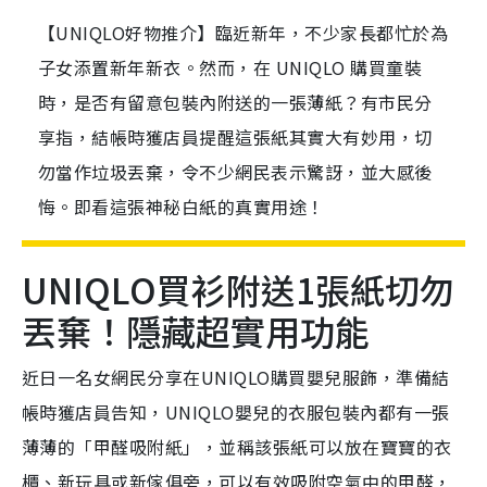
【UNIQLO好物推介】臨近新年，不少家長都忙於為
子女添置新年新衣。然而，在 UNIQLO 購買童裝
時，是否有留意包裝內附送的一張薄紙？有市民分
享指，結帳時獲店員提醒這張紙其實大有妙用，切
勿當作垃圾丟棄，令不少網民表示驚訝，並大感後
悔。即看這張神秘白紙的真實用途！
UNIQLO買衫附送1張紙切勿
丟棄！隱藏超實用功能
近日一名女網民分享在UNIQLO購買嬰兒服飾，準備結
帳時獲店員告知，UNIQLO嬰兒的衣服包裝內都有一張
薄薄的「甲醛吸附紙」，並稱該張紙可以放在寶寶的衣
櫃、新玩具或新傢俱旁，可以有效吸附空氣中的甲醛，