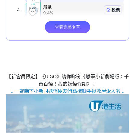
【新會員限定】《U GO》請你睇👹《蠟筆小新劇場版：千
奇百怪！我的妖怪假期》！
↓一齊睇下小新同妖怪朋友們點樣聯手拯救屋企人啦↓