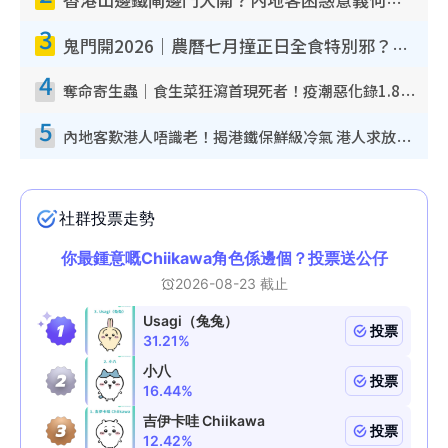
香港山邊鐵閘邊門大開？內地客困惑意義何在！網民神回覆：呢種叫法理性防禦
3
鬼門開2026｜農曆七月撞正日全食特別邪？專家警告切忌做一事！揭4大禁忌+2招保平安
4
奪命寄生蟲｜食生菜狂瀉首現死者！疫潮惡化錄1.8萬宗病例 揭洗菜3大謬誤
5
內地客歎港人唔識老！揭港鐵保鮮級冷氣 港人求放過：咪投訴