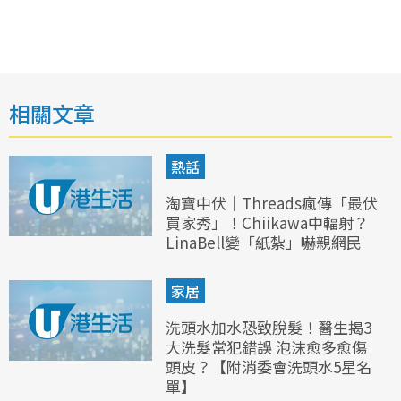
相關文章
熱話
淘寶中伏｜Threads瘋傳「最伏
買家秀」！Chiikawa中輻射？
LinaBell變「紙紮」嚇親網民
家居
洗頭水加水恐致脫髮！醫生揭3
大洗髮常犯錯誤 泡沫愈多愈傷
頭皮？【附消委會洗頭水5星名
單】