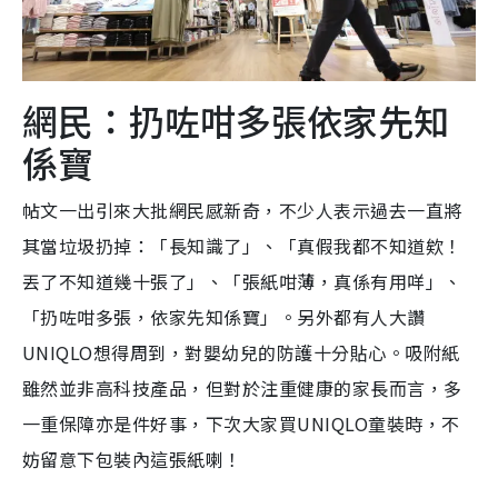
網民：扔咗咁多張依家先知
係寶
帖文一出引來大批網民感新奇，不少人表示過去一直將
其當垃圾扔掉：「長知識了」、「真假我都不知道欸！
丟了不知道幾十張了」、「張紙咁薄，真係有用咩」、
「扔咗咁多張，依家先知係寶」。另外都有人大讚
UNIQLO想得周到，對嬰幼兒的防護十分貼心。吸附紙
雖然並非高科技產品，但對於注重健康的家長而言，多
一重保障亦是件好事，下次大家買UNIQLO童裝時，不
妨留意下包裝內這張紙喇！