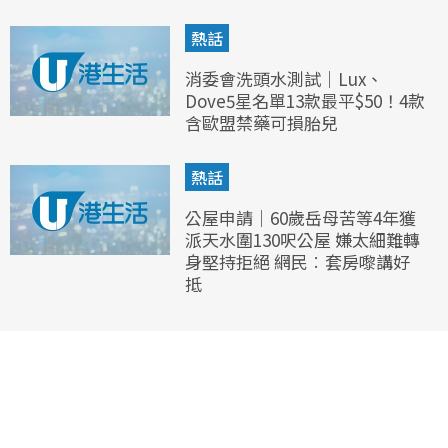
熱話
消委會洗頭水測試｜Lux、
Dove5星名單13款最平$50！4款
含歐盟禁藥可損胎兒
熱話
公屋申請｜60歲岳母苦等4年獲
派天水圍130呎公屋 嫌太細難轉
身堅持拒絕 網民︰套房嚟講好
抵