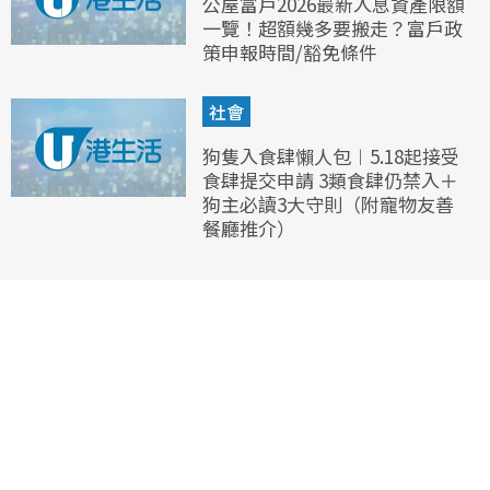
公屋富戶2026最新入息資產限額
一覽！超額幾多要搬走？富戶政
策申報時間/豁免條件
社會
狗隻入食肆懶人包︱5.18起接受
食肆提交申請 3類食肆仍禁入＋
狗主必讀3大守則（附寵物友善
餐廳推介）