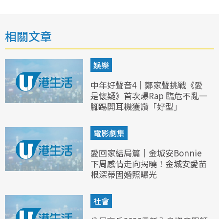
相關文章
娛樂
中年好聲音4｜鄭家聲挑戰《愛
是懷疑》首次爆Rap 臨危不亂一
腳踢開耳機獲讚「好型」
電影劇集
愛回家結局篇｜金城安Bonnie
下周感情走向揭曉！金城安愛苗
根深蒂固婚照曝光
社會