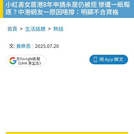
小紅書女居港8年申請永居仍被拒 慘遭一紙驅
逐？中港網友一原因唔撐：明顯不合資格
首頁
生活話題
熱話
文:
黃樂恩
2025.07.20
在Google追蹤
用 App 睇文
《UHK 港生活》