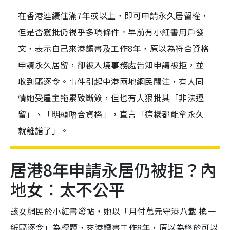
在香港連續住滿7年或以上，即可申請永久居留權，
但是否獲批仍視乎多項條件。早前有小紅書用戶發
文，表示自己來港讀書及工作8年，原以為符合資格
申請永久居留，卻被入境事務處告知申請被拒，並
收到驅逐令。事件引起中港兩地網民關注，有人同
情她受雇主拖累致斷簽，但也有人狠批其「非法逗
留」、「明顯唔合資格」，直言「這樣都能拿永久
就離譜了」。
居港8年申請永居仍被拒？內
地女：太不公平
該女網民於小紅書發帖，她以「月付萬元守港八載 換一
紙驅逐令」為標題，來港讀書工作8年，原以為終於可以