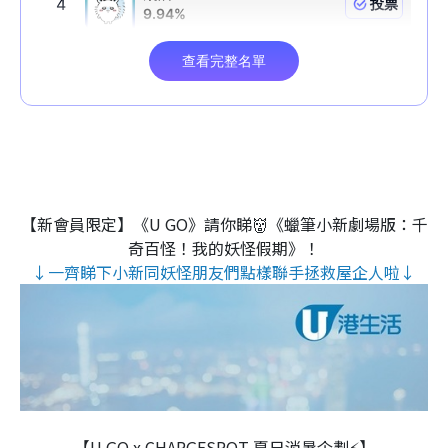
【新會員限定】《U GO》請你睇👹《蠟筆小新劇場版：千
奇百怪！我的妖怪假期》！
↓一齊睇下小新同妖怪朋友們點樣聯手拯救屋企人啦↓
【U GO x CHARGESPOT 夏日消暑企劃⚡】