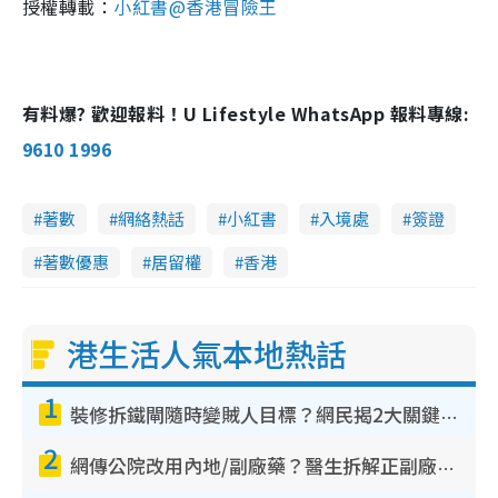
授權轉載：
小紅書@香港冒險王
有料爆? 歡迎報料！U Lifestyle WhatsApp 報料專線:
9610 1996
著數
網絡熱話
小紅書
入境處
簽證
著數優惠
居留權
香港
港生活人氣本地熱話
1
裝修拆鐵閘隨時變賊人目標？網民揭2大關鍵用途：裝新式等於白裝？附新舊鐵閘分別
2
網傳公院改用內地/副廠藥？醫生拆解正副廠分別 揭4類人換藥隨時出事