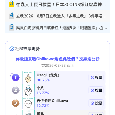
3
怕蟲人士夏日救星！日本3COINS爆紅驅蟲神器$45起 1招「全程免觸碰」輕鬆搞定小強
4
立秋2026｜8月7日立秋進入「多事之秋」 3件事唔做得！專家教6招開運 清枱頭／銀包納氣接好運
5
颱風白海豚料周日襲浙江！經歷5次「眼牆置換」極罕見 成登陸內地最長途颱風