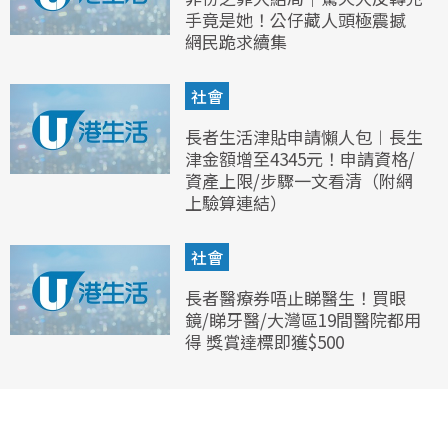
手竟是她！公仔藏人頭極震撼
網民跪求續集
社會
長者生活津貼申請懶人包︱長生
津金額增至4345元！申請資格/
資產上限/步驟一文看清（附網
上驗算連結）
社會
長者醫療券唔止睇醫生！買眼
鏡/睇牙醫/大灣區19間醫院都用
得 獎賞達標即獲$500