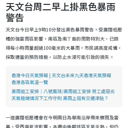
天文台周二早上掛黑色暴雨
警告
天文台今日早上9時10分發出黑色暴雨警告。受廣闊低壓
槽的強雷雨區影響，南區及南丫島的雨勢特別大，已錄
得每小時雨量超過100毫米的大暴雨。市民請高度戒備，
採取適當的預防措施，以防止水浸可能引致的損失。
香港今日天氣預報 | 天文台未來九天香港天氣預報
香港各區氣溫一覽
黑雨返工安排｜八號風球/黑雨返工安排 勞工處惡劣
天氣極端情況下工作守則 黑雨上班有交通津貼？
一道廣闊低壓槽會在今明兩日為華南沿岸帶來驟雨及雷
暴。受西南氣流影響，本週中後期該區天氣炎熱，但仍