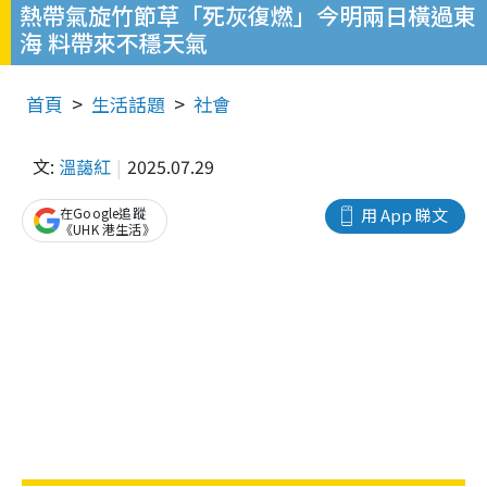
熱帶氣旋竹節草「死灰復燃」今明兩日橫過東
海 料帶來不穩天氣
首頁
生活話題
社會
文:
溫藹紅
2025.07.29
在Google追蹤
用 App 睇文
《UHK 港生活》