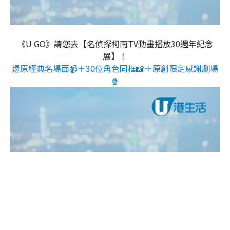
《U GO》請您去【名偵探柯南TV動畫播放30週年紀念
展】！
還原經典名場面📹＋30位角色同框📸＋原創限定感謝劇場
🍿