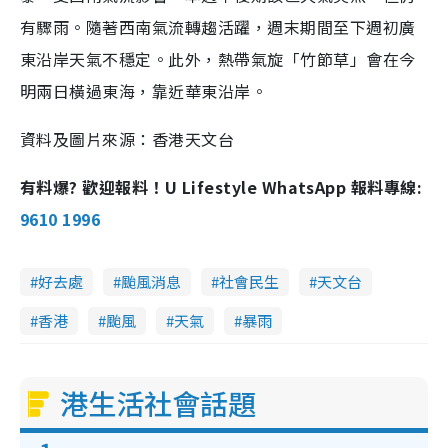
有驟雨。隨著西南氣流轉趨活躍，週末期間至下週初廣
東沿岸天氣不穩定。此外，熱帶氣旋「竹節草」會在今
明兩日橫過東海，靠近華東沿岸。
資料及圖片來源：香港天文台
有料爆? 歡迎報料！U Lifestyle WhatsApp 報料專線:
9610 1996
好去處
颱風消息
社會民生
天文台
香港
颱風
天氣
暴雨
港生活社會話題