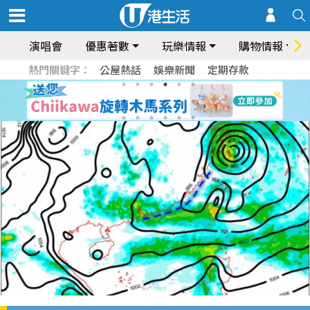
演唱會
優惠著數
玩樂情報
購物情報
熱門關鍵字：
公屋熱話
娛樂新聞
定期存款