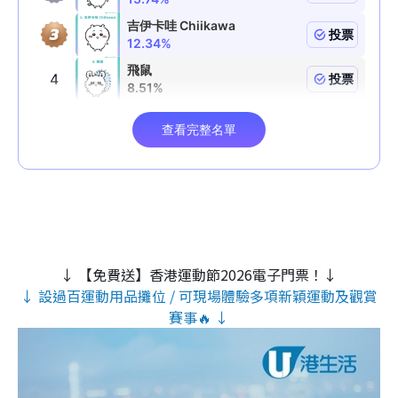
↓ 【免費送】香港運動節2026電子門票！↓
↓ 設過百運動用品攤位 / 可現場體驗多項新穎運動及觀賞
賽事🔥 ↓