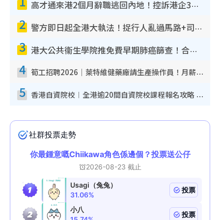
1
高才通來港2個月辭職逃回內地！控訴港企3宗罪 歎微管理極窒息
2
警方即日起全港大執法！捉行人亂過馬路+司機不專注駕駛！亂過馬路罰$2000
3
港大公共衞生學院推免費早期肺癌篩查！合資格人士將獲全額資助定期血液化驗／電腦斷層掃描／風險評估
4
筍工招聘2026｜萊特維健藥廠請生產操作員！月薪高達$1.7萬 冷氣廠房/五天工作/保證雙糧
5
香港自資院校︱全港逾20間自資院校課程報名攻略 留位費可退/申請日期/報名連結