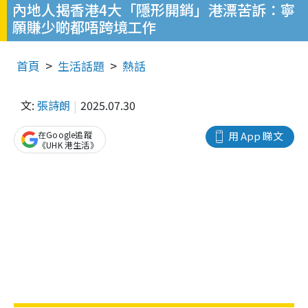
內地人揭香港4大「隱形開銷」港漂苦訴：寧
願賺少啲都唔跨境工作
首頁
生活話題
熱話
文:
張詩朗
2025.07.30
在Google追蹤
用 App 睇文
《UHK 港生活》