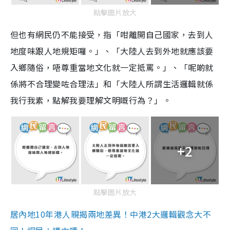
點擊圖片放大
但也有網民仍不能接受，指「咁離開自己國家，去到人
地度味跟人地規矩囉。」、「大陸人去到外地就應該要
入鄉隨俗，唔尊重當地文化就一定抵罵。」、「呢啲就
係將不合理變咗合理法」和「大陸人所謂生活邏輯就係
我行我素，點解我要理解文明嘅行為？」。
+2
點擊圖片放大
居內地10年港人親揭兩地差異！中港2大邏輯觀念大不