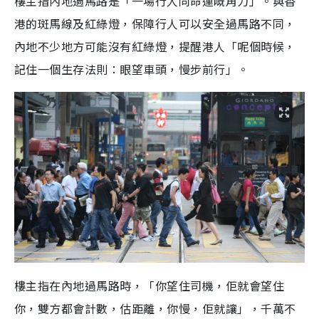
樓主指內地過馬路是「一場行人同命運嘅角力」。與香
港的斑馬線及紅綠燈，保障行人可以安全過馬路不同，
內地不少地方可能沒有紅綠燈，提醒港人「呢個時候，
記住一個生存法則：眼望車頭，慢步前行」。
樓主指在內地過馬路時，「你望住司機，佢就會望住
你，雙方都會計數，估距離，你慢，佢就讓」，千萬不