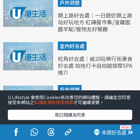
戶外郊遊
錦上路好去處｜一日遊近錦上路
站好玩地方 紅磚屋市集/菠蘿園
餵羊駝/寵物友好餐廳
室內好去處
旺角好去處｜逾20玩樂行街美食
好去處 拍拖打卡自拍館按摩SPA
推介
戶外郊遊
U Lifestyle 會使用Cookies來改善您的網站體驗，請確定您同意
香港仔好去處丨一日遊逾10玩樂
接受本網站之
私隱政策和使用條款
才可繼續瀏覽。
景點美食 特色避風塘遊覽團/香
我已閱讀及同意
港仔下水塘打卡
室內好去處
本週好去處