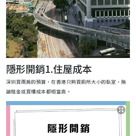
隱形開銷1.住屋成本
深圳買兩房的預算，在香港只夠買廁所大小的臥室，無
論租金或買樓成本都相當高。