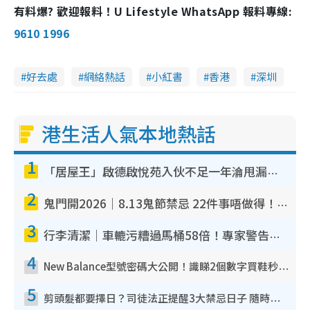
有料爆? 歡迎報料！U Lifestyle WhatsApp 報料專線:
9610 1996
好去處
網絡熱話
小紅書
香港
深圳
港生活人氣本地熱話
1
「居屋王」啟德啟悅苑入伙不足一年淪甩漏之王！插頭噴火花致大停電 多戶業主全屋家電報銷
2
鬼門開2026｜8.13鬼節禁忌 22件事唔做得！燒肉、刺身要少食？半夜勿吹口哨/打呢個電話
3
行李清潔｜車轆污糟過馬桶58倍！專家警告忌用酒精抹 教1招免污手除菌
4
New Balance型號密碼大公開！識睇2個數字買鞋秒知功能免中伏 附5大熱門鞋款
5
剪頭髮都要擇日？司徒法正提醒3大禁忌日子 隨時剪走財運！呢日剪髮恐「剪壽命」？