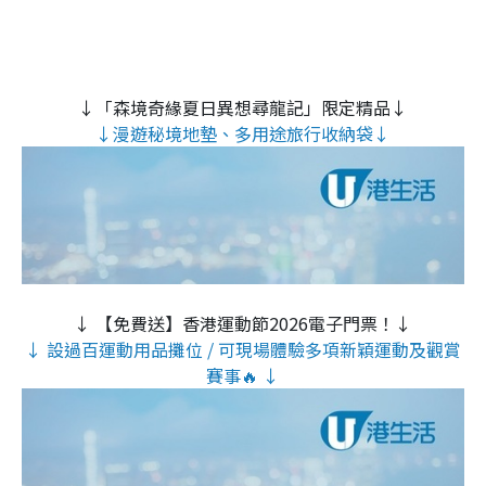
↓「森境奇緣夏日異想尋龍記」限定精品↓
↓漫遊秘境地墊、多用途旅行收納袋↓
↓ 【免費送】香港運動節2026電子門票！↓
↓ 設過百運動用品攤位 / 可現場體驗多項新穎運動及觀賞
賽事🔥 ↓