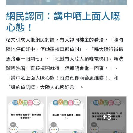
網民認同：講中哂上面人嘅
心態！
帖文引來大批網民討論，有人認同樓主的看法，「隨時
隨地停低好中，佢哋連揸車都係咁」、「喺大陸行街過
馬路要一眼關七」、「地鐵有大陸人頂喺電梯口，唔洗
嬲唔洗嘈，直接撞開就得，佢都唔會當一回事。」、
「講中哂上面人嘅心態！香港真係兩套思
維
嚟！」和
「講的係啱嘅，大陸人心態好急」。
+3