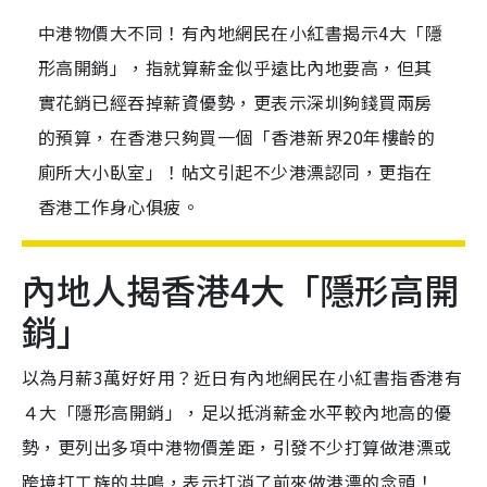
中港物價大不同！有內地網民在小紅書揭示4大「隱
形高開銷」，指就算薪金似乎遠比內地要高，但其
實花銷已經吞掉薪資優勢，更表示深圳夠錢買兩房
的預算，在香港只夠買一個「香港新界20年樓齡的
廁所大小臥室」！帖文引起不少港漂認同，更指在
香港工作身心俱疲。
內地人揭香港4大「隱形高開
銷」
以為月薪3萬好好用？近日有內地網民在小紅書指香港有
４大「隱形高開銷」，足以抵消薪金水平較內地高的優
勢，更列出多項中港物價差距，引發不少打算做港漂或
跨境打工族的共鳴，表示打消了前來做港漂的念頭！