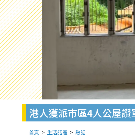
港人獲派市區4人公屋讚
首頁
生活話題
熱話