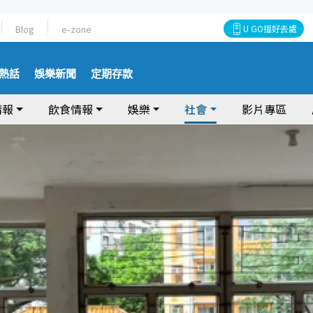
Blog
e-zone
U GO搵好去處
熱話
娛樂新聞
定期存款
情報
飲食情報
娛樂
社會
影片專區