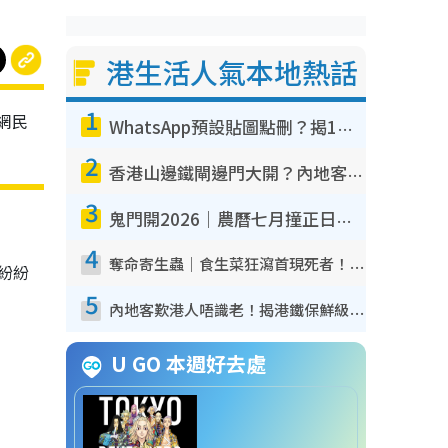
港生活人氣本地熱話
1
網民
WhatsApp預設貼圖點刪？揭1招「反向操作」還原簡潔介面 附3步實測教學
2
香港山邊鐵閘邊門大開？內地客困惑意義何在！網民神回覆：呢種叫法理性防禦
3
鬼門開2026｜農曆七月撞正日全食特別邪？專家警告切忌做一事！揭4大禁忌+2招保平安
4
奪命寄生蟲｜食生菜狂瀉首現死者！疫潮惡化錄1.8萬宗病例 揭洗菜3大謬誤
紛紛
5
內地客歎港人唔識老！揭港鐵保鮮級冷氣 港人求放過：咪投訴
U GO 本週好去處