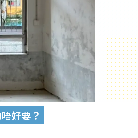
勸唔好要？