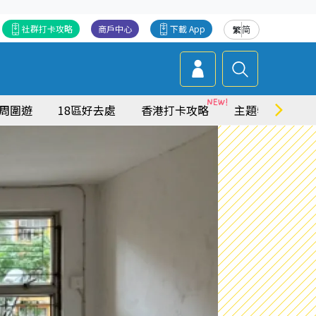
社群打卡攻略
商戶中心
下載 App
繁
简
周圍遊
18區好去處
香港打卡攻略
主題特集