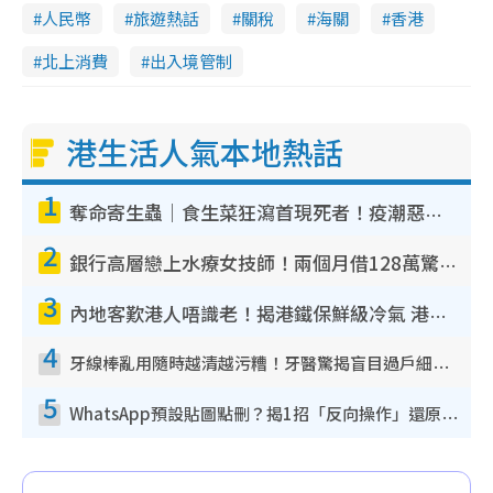
人民幣
旅遊熱話
關稅
海關
香港
北上消費
出入境管制
港生活人氣本地熱話
1
奪命寄生蟲｜食生菜狂瀉首現死者！疫潮惡化錄1.8萬宗病例 揭洗菜3大謬誤
2
銀行高層戀上水療女技師！兩個月借128萬驚覺「沉船」沉落火海 揭背後疑似邪教操控賣淫
3
內地客歎港人唔識老！揭港鐵保鮮級冷氣 港人求放過：咪投訴
4
牙線棒亂用隨時越清越污糟！牙醫驚揭盲目過戶細菌恐致蛀牙：呢種先係日常真保養
5
WhatsApp預設貼圖點刪？揭1招「反向操作」還原簡潔介面 附3步實測教學