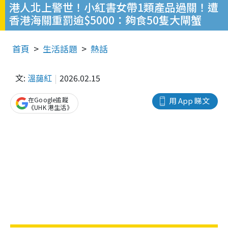
港人北上警世！小紅書女帶1類產品過關！遭
香港海關重罰逾$5000：夠食50隻大閘蟹
首頁
生活話題
熱話
文:
溫藹紅
2026.02.15
在Google追蹤
用 App 睇文
《UHK 港生活》