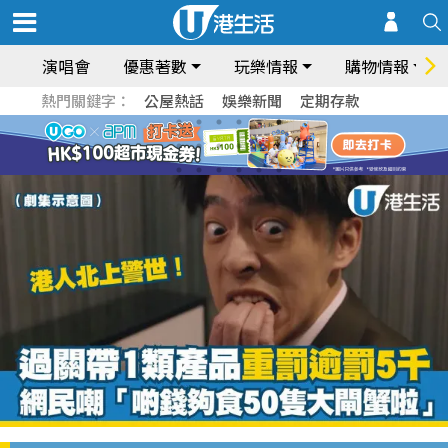
演唱會
優惠著數
玩樂情報
購物情報
熱門關鍵字：
公屋熱話
娛樂新聞
定期存款