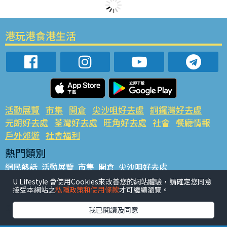
港玩港食港生活
活動展覽
市集
開倉
尖沙咀好去處
銅鑼灣好去處
元朗好去處
荃灣好去處
旺角好去處
社會
餐廳情報
戶外郊遊
社會福利
熱門類別
網民熱話
活動展覽
市集
開倉
尖沙咀好去處
銅鑼灣好去處
元朗好去處
荃灣好去處
旺角好去處
社會
U Lifestyle 會使用Cookies來改善您的網站體驗，請確定您同意
接受本網站之
私隱政策和使用條款
才可繼續瀏覽。
餐廳情報
戶外郊遊
熱門標籤
我已閱讀及同意
#UGO搵好去處
#人氣活動推介
#美食社群熱話