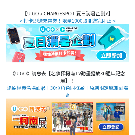
【U GO x CHARGESPOT 夏日消暑企劃⚡】
> 打卡即送充電券！限量1000張🔋送完即止 <
《U GO》請您去【名偵探柯南TV動畫播放30週年紀念
展】！
還原經典名場面📹＋30位角色同框📸＋原創限定感謝劇場
🍿