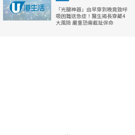
「光腿神器」由早穿到晚竟致呼
吸困難送急症！醫生揭長穿藏4
大風險 嚴重恐需截趾保命