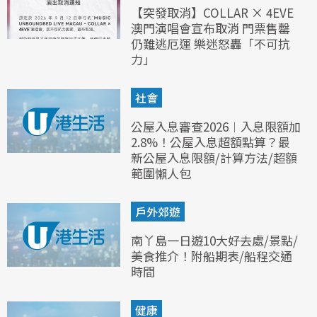
【突發取消】COLLAR × 4EVE
澳門演唱會宣布取消 門票售罄
仍難逃厄運 樂迷怒轟「不可抗
力」
社會
公屋入息審查2026︱入息限額加
2.8%！公屋入息超額點算？最
新公屋入息限額/計算方法/超額
範圍懶人包
戶外郊遊
南丫島一日遊10大好去處/景點/
美食推介！附船期表/船程交通
時間
健康