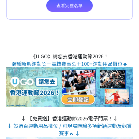
《U GO》請您去香港運動節2026！
體驗新興運動💦＋競技賽事💪＋100+運動用品攤位🔥
↓ 【免費送】香港運動節2026電子門票！↓
↓ 設過百運動用品攤位 / 可現場體驗多項新穎運動及觀賞
賽事🔥 ↓