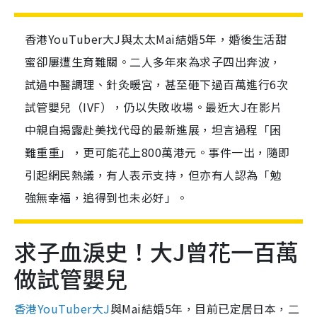
香港YouTuber大J與太太Mai結婚5年，婚後生活甜
蜜卻屢遭生育難關。二人多年來為求子四出奔波，
試過中醫調理、針灸暖宮，甚至砸下過百萬進行6次
試管嬰兒（IVF），仍以失敗收場。最近大J在影片
中親自揭露赴美找代母的最新進展，坦言過程「困
難重重」，更可能花上800萬港元。事件一出，隨即
引起網民熱議，有人表示支持，但亦有人認為「勉
強無幸福，追得到也未必好」。
求子血淚史！大J曾花一百萬
做試管嬰兒
香港YouTuber大J
與Mai結婚5年，目前已定居日本，二