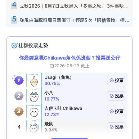
4
立秋2026｜8月7日立秋進入「多事之秋」 3件事唔做得！專家教6招開運 清枱頭／銀包納氣接好運
5
颱風白海豚料周日襲浙江！經歷5次「眼牆置換」極罕見 成登陸內地最長途颱風