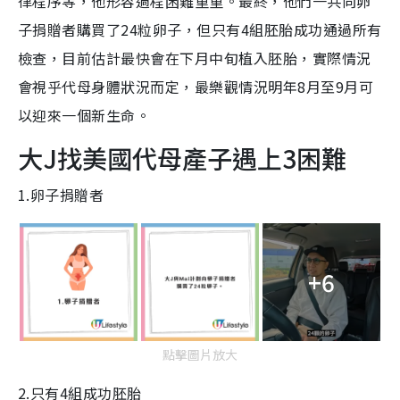
律程序等，他形容過程困難重重。最終，他們一共向卵
子捐贈者購買了24粒卵子，但只有4組胚胎成功通過所有
檢查，目前估計最快會在下月中旬植入胚胎，實際情況
會視乎代母身體狀況而定，最樂觀情況明年8月至9月可
以迎來一個新生命。
大J找美國代母產子遇上3困難
1.卵子捐贈者
+6
點擊圖片放大
2.只有4組成功胚胎