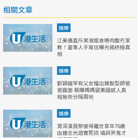
相關文章
娛樂
江美儀直斥某港姐食嘢肉酸冇家
教！當事人手寫信曝光揭終極真
相
娛樂
劉穎鏇罕有父女檔出鏡髮型師爸
爸露面 親曝媽媽留美國感人真
相無奈分隔兩地
娛樂
資深演員黎彼得離世享年76歲
由鍾志光證實死訊 填詞界鬼才