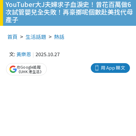
YouTuber大J夫婦求子血淚史！曾花百萬做6
次試管嬰兒全失敗！再豪擲呢個數赴美找代母
產子
首頁
生活話題
熱話
文:
黃樂恩
2025.10.27
在Google追蹤
用 App 睇文
《UHK 港生活》