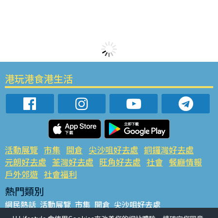
港玩港食港生活
活動展覽
市集
開倉
尖沙咀好去處
銅鑼灣好去處
元朗好去處
荃灣好去處
旺角好去處
社會
餐廳情報
戶外郊遊
社會福利
熱門類別
網民熱話
活動展覽
市集
開倉
尖沙咀好去處
銅鑼灣好去處
元朗好去處
荃灣好去處
旺角好去處
社會