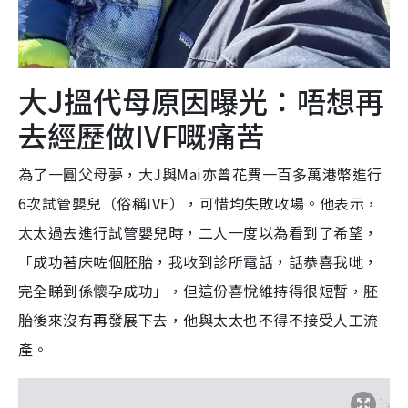
大J搵代母原因曝光：唔想再
去經歷做IVF嘅痛苦
為了一圓父母夢，大J與Mai亦曾花費一百多萬港幣進行
6次試管嬰兒（俗稱IVF），可惜均失敗收場。他表示，
太太過去進行試管嬰兒時，二人一度以為看到了希望，
「成功著床咗個胚胎，我收到診所電話，話恭喜我哋，
完全睇到係懷孕成功」，但這份喜悅維持得很短暫，胚
胎後來沒有再發展下去，他與太太也不得不接受人工流
產。