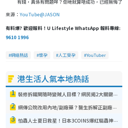
有錢，真係有問題咩？佢哋就算唔成功，已經無悔了
來源：
YouTube@JASON
有料爆? 歡迎報料！U Lifestyle WhatsApp 報料專線:
9610 1996
網絡熱話
懷孕
人工受孕
YouTuber
港生活人氣本地熱話
1
裝修拆鐵閘隨時變賊人目標？網民揭2大關鍵用途：裝新式等於白裝？附新舊鐵閘分別
2
網傳公院改用內地/副廠藥？醫生拆解正副廠分別 揭4類人換藥隨時出事
3
怕蟲人士夏日救星！日本3COINS爆紅驅蟲神器$45起 1招「全程免觸碰」輕鬆搞定小強