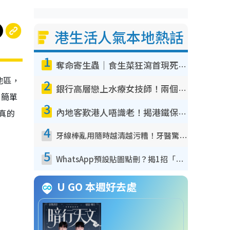
港生活人氣本地熱話
1
奪命寄生蟲｜食生菜狂瀉首現死者！疫潮惡化錄1.8萬宗病例 揭洗菜3大謬誤
地區，
2
銀行高層戀上水療女技師！兩個月借128萬驚覺「沉船」沉落火海 揭背後疑似邪教操控賣淫
的簡單
3
真的
內地客歎港人唔識老！揭港鐵保鮮級冷氣 港人求放過：咪投訴
4
牙線棒亂用隨時越清越污糟！牙醫驚揭盲目過戶細菌恐致蛀牙：呢種先係日常真保養
5
WhatsApp預設貼圖點刪？揭1招「反向操作」還原簡潔介面 附3步實測教學
U GO 本週好去處