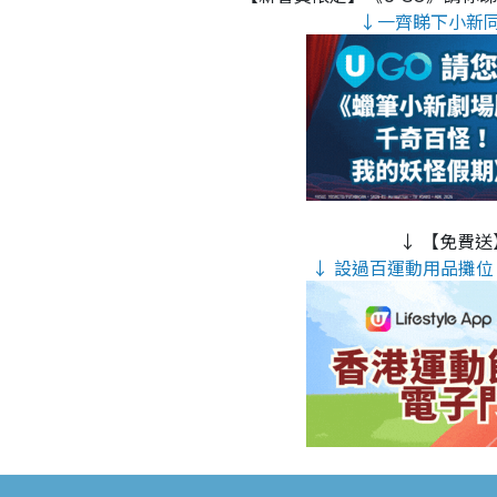
↓一齊睇下小新
↓ 【免費送
↓ 設過百運動用品攤位 