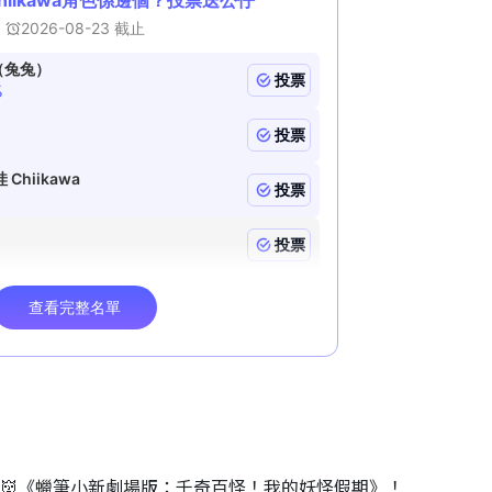
睇👹《蠟筆小新劇場版：千奇百怪！我的妖怪假期》！