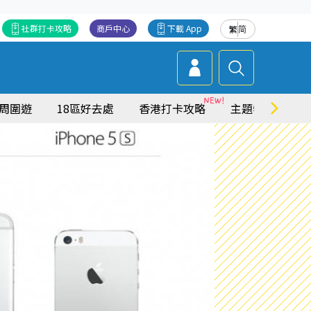
社群打卡攻略
商戶中心
下載 App
繁
简
周圍遊
18區好去處
香港打卡攻略
主題特集