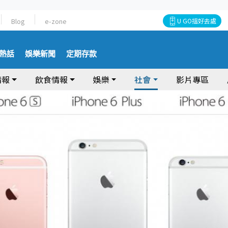
Blog
e-zone
U GO搵好去處
熱話
娛樂新聞
定期存款
情報
飲食情報
娛樂
社會
影片專區