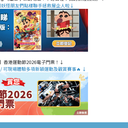
同妖怪朋友們點樣聯手拯救屋企人啦↓
】香港運動節2026電子門票！↓
/ 可現場體驗多項新穎運動及觀賞賽事🔥 ↓