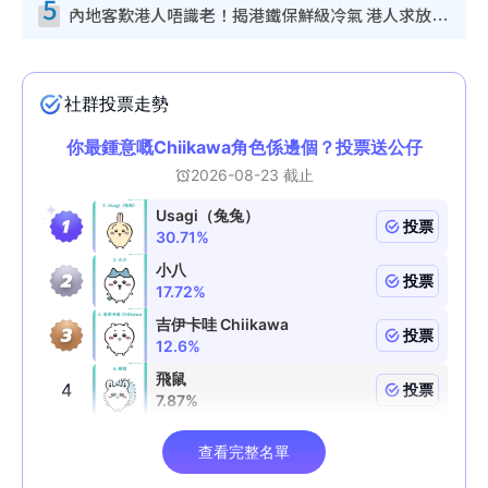
5
內地客歎港人唔識老！揭港鐵保鮮級冷氣 港人求放過：咪投訴