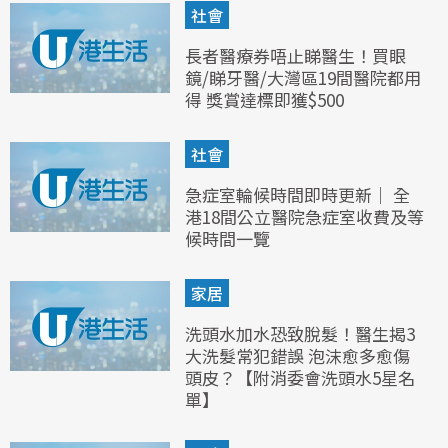
社會
長者醫療券唔止睇醫生！買眼
鏡/睇牙醫/大灣區19間醫院都用
得 獎賞達標即獲$500
社會
急症室輪候時間即時更新｜ 全
港18間公立醫院急症室收費及等
候時間一覽
家居
洗頭水加水恐致脫髮！醫生揭3
大洗髮常犯錯誤 泡沫愈多愈傷
頭皮？【附消委會洗頭水5星名
單】