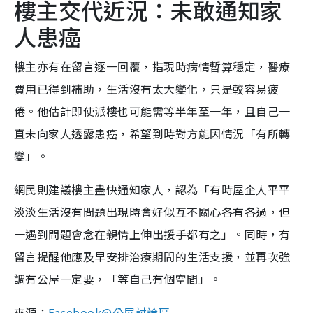
樓主交代近況：未敢通知家
人患癌
樓主亦有在留言逐一回覆，指現時病情暫算穩定，醫療
費用已得到補助，生活沒有太大變化，只是較容易疲
倦。他估計即使派樓也可能需等半年至一年，且自己一
直未向家人透露患癌，希望到時對方能因情況「有所轉
變」。
網民則建議樓主盡快通知家人，認為「有時屋企人平平
淡淡生活沒有問題出現時會好似互不關心各有各過，但
一遇到問題會念在親情上伸出援手都有之」。同時，有
留言提醒他應及早安排治療期間的生活支援，並再次強
調有公屋一定要，「等自己有個空間」。
來源：
Facebook@公屋討論區