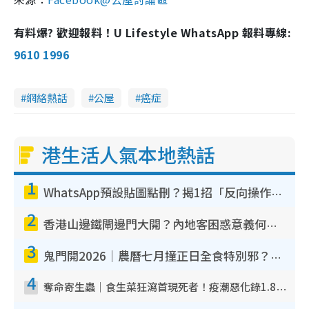
有料爆? 歡迎報料！U Lifestyle WhatsApp 報料專線:
9610 1996
網絡熱話
公屋
癌症
港生活人氣本地熱話
1
WhatsApp預設貼圖點刪？揭1招「反向操作」還原簡潔介面 附3步實測教學
2
香港山邊鐵閘邊門大開？內地客困惑意義何在！網民神回覆：呢種叫法理性防禦
3
鬼門開2026｜農曆七月撞正日全食特別邪？專家警告切忌做一事！揭4大禁忌+2招保平安
4
奪命寄生蟲｜食生菜狂瀉首現死者！疫潮惡化錄1.8萬宗病例 揭洗菜3大謬誤