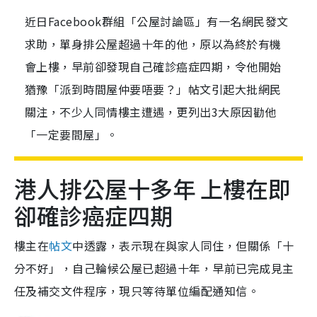
近日Facebook群組「公屋討論區」有一名網民發文
求助，單身排公屋超過十年的他，原以為終於有機
會上樓，早前卻發現自己確診癌症四期，令他開始
猶豫「派到時間屋仲要唔要？」帖文引起大批網民
關注，不少人同情樓主遭遇，更列出3大原因勸他
「一定要間屋」。
港人排公屋十多年 上樓在即
卻確診癌症四期
樓主在
帖文
中透露，表示現在與家人同住，但關係「十
分不好」，自己輪候公屋已超過十年，早前已完成見主
任及補交文件程序，現只等待單位編配通知信。