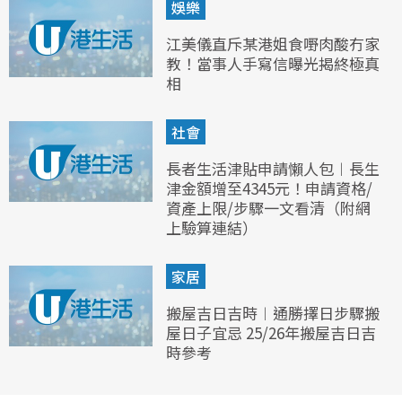
娛樂
江美儀直斥某港姐食嘢肉酸冇家
教！當事人手寫信曝光揭終極真
相
社會
長者生活津貼申請懶人包︱長生
津金額增至4345元！申請資格/
資產上限/步驟一文看清（附網
上驗算連結）
家居
搬屋吉日吉時︱通勝擇日步驟搬
屋日子宜忌 25/26年搬屋吉日吉
時參考