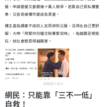
屋，申請居屋又要跟幾十萬人競爭。若靠自己買私樓置
業，又容易被樓市變成負資產。
樓主直指讀書不成的人反而排到公屋，活得比自己更舒
服，大呻「用緊你份糧交稅養緊佢哋」，指越跟足規矩
玩，就社會懲罰得越厲害。
點擊圖片放大
網民：只能靠「三不一低」
自救！