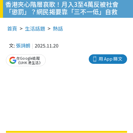
香港夾心階層哀歌！月入3至4萬反被社會
「懲罰」？網民揭要靠「三不一低」自救
首頁
生活話題
熱話
文:
張詩朗
2025.11.20
在Google追蹤
用 App 睇文
《UHK 港生活》