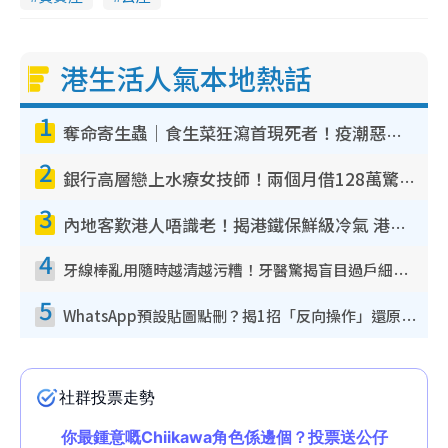
港生活人氣本地熱話
1
奪命寄生蟲｜食生菜狂瀉首現死者！疫潮惡化錄1.8萬宗病例 揭洗菜3大謬誤
2
銀行高層戀上水療女技師！兩個月借128萬驚覺「沉船」沉落火海 揭背後疑似邪教操控賣淫
3
內地客歎港人唔識老！揭港鐵保鮮級冷氣 港人求放過：咪投訴
4
牙線棒亂用隨時越清越污糟！牙醫驚揭盲目過戶細菌恐致蛀牙：呢種先係日常真保養
5
WhatsApp預設貼圖點刪？揭1招「反向操作」還原簡潔介面 附3步實測教學