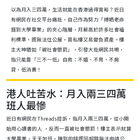
以為月入三四萬，生活就能在香港過得寬裕？近日
有網民在社交平台痛批，自己作為努力「搏晒老命
捱到大學畢業」的夾心階層，月薪高於許多社會福
利標準，既無法住公屋，買私樓又易變負資產。樓
主大呻猶如「被社會懲罰」，引發大批網民共鳴，
指只能靠「三不一低」自救：不婚、不育、不房
貸、低消費！
港人吐苦水：月入兩三四萬
班人最慘
近日有網民在Threads控訴，指月入兩三四萬，從小開
始用心讀書的人 ，反而一直被社會懲罰！樓主表示就算
大學畢業、天天加班，賺到的錢既因超額無法申請公