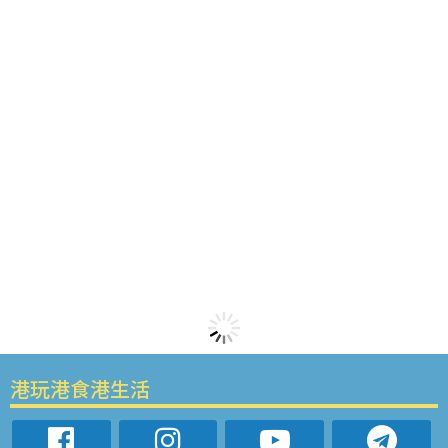
港玩港食港生活