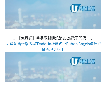
↓ 【免費送】香港電腦通訊節2026電子門票！↓
↓ 首創舊電腦即場Trade-in計劃🧑‍💻Fubon Angels海外成
員將現身✨ ↓