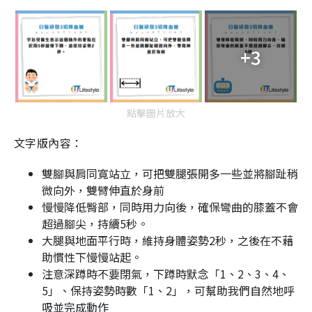
+3
點擊圖片放大
文字版內容：
雙腳與肩同寬站立，可把雙腿張開多一些並將腳趾稍
微向外，雙臂伸直於身前
慢慢降低臀部，同時用力向後，確保彎曲的膝蓋不會
超過腳尖，持續5秒。
大腿與地面平行時，維持身體姿勢2秒，之後在不藉
助慣性下慢慢站起。
注意深蹲時不要閉氣，下蹲時默念「1、2、3、4、
5」、保持姿勢時數「1、2」，可幫助我們自然地呼
吸並完成動作