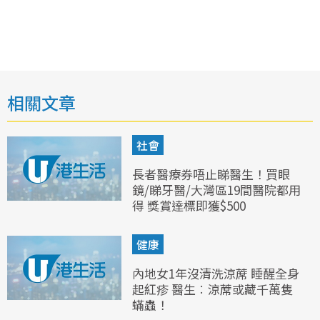
相關文章
社會
長者醫療券唔止睇醫生！買眼
鏡/睇牙醫/大灣區19間醫院都用
得 獎賞達標即獲$500
健康
內地女1年沒清洗涼蓆 睡醒全身
起紅疹 醫生︰涼蓆或藏千萬隻
蟎蟲！