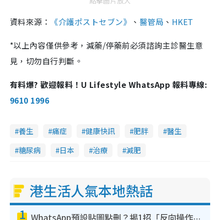
點擊圖片放大
資料來源：
《介護ポストセブン》
、
醫管局
、
HKET
*以上內容僅供參考，減藥/停藥前必須諮詢主診醫生意
見，切勿自行判斷。
有料爆? 歡迎報料！U Lifestyle WhatsApp 報料專線:
9610 1996
養生
痛症
健康快訊
肥胖
醫生
糖尿病
日本
治療
減肥
港生活人氣本地熱話
1
WhatsApp預設貼圖點刪？揭1招「反向操作」還原簡潔介面 附3步實測教學