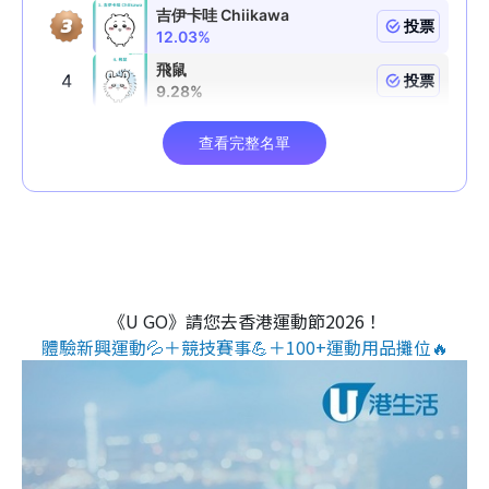
《U GO》請您去香港運動節2026！
體驗新興運動💦＋競技賽事💪＋100+運動用品攤位🔥