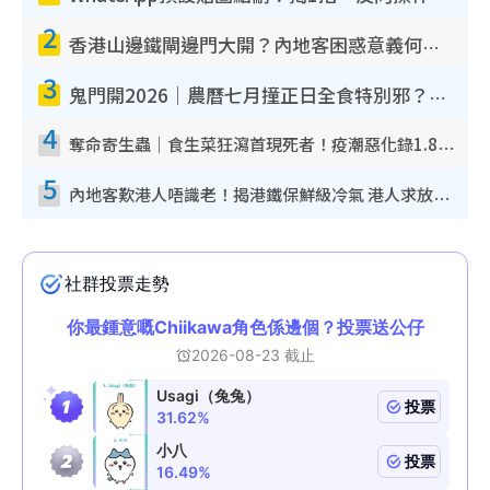
2
香港山邊鐵閘邊門大開？內地客困惑意義何在！網民神回覆：呢種叫法理性防禦
3
鬼門開2026｜農曆七月撞正日全食特別邪？專家警告切忌做一事！揭4大禁忌+2招保平安
4
奪命寄生蟲｜食生菜狂瀉首現死者！疫潮惡化錄1.8萬宗病例 揭洗菜3大謬誤
5
內地客歎港人唔識老！揭港鐵保鮮級冷氣 港人求放過：咪投訴