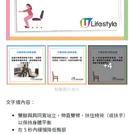
+4
點擊圖片放大
文字版內容：
雙腳與肩同寬站立，伸直雙臂，扶住椅背（或扶手）
以保持身體平衡
在 5 秒內緩慢降低臀部