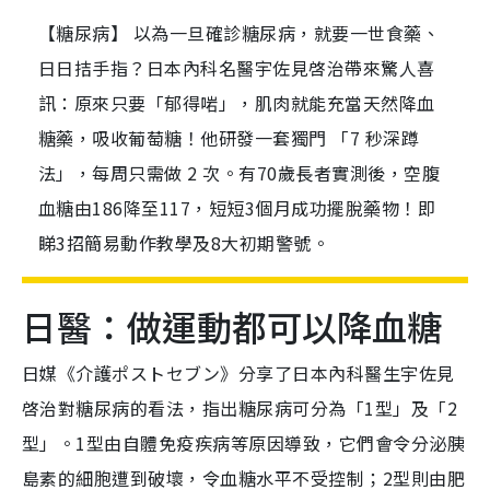
【糖尿病】 以為一旦確診糖尿病，就要一世食藥、
日日拮手指？日本內科名醫宇佐見啓治帶來驚人喜
訊：原來只要「郁得啱」，肌肉就能充當天然降血
糖藥，吸收葡萄糖！他研發一套獨門 「7 秒深蹲
法」，每周只需做 2 次。有70歲長者實測後，空腹
血糖由186降至117，短短3個月成功擺脫藥物！即
睇3招簡易動作教學及8大初期警號。
日醫：做運動都可以降血糖
日媒《介護ポストセブン》分享了日本內科醫生宇佐見
啓治對糖尿病的看法，指出糖尿病可分為「1型」及「2
型」。1型由自體免疫疾病等原因導致，它們會令分泌胰
島素的細胞遭到破壞，令血糖水平不受控制；2型則由肥