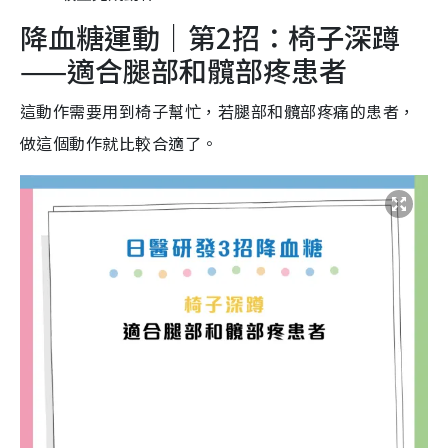
降血糖運動｜第2招：椅子深蹲
——適合腿部和髖部疼患者
這動作需要用到椅子幫忙，若腿部和髖部疼痛的患者，
做這個動作就比較合適了。