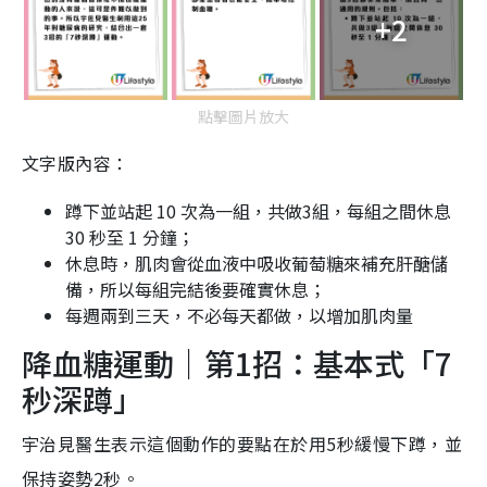
+2
點擊圖片放大
文字版內容：
蹲下並站起 10 次為一組，共做3組，每組之間休息
30 秒至 1 分鐘；
休息時，肌肉會從血液中吸收葡萄糖來補充肝醣儲
備，所以每組完結後要確實休息；
每週兩到三天，不必每天都做，以增加肌肉量
降血糖運動｜第1招：基本式「7
秒深蹲」
宇治見醫生表示這個動作的要點在於用5秒緩慢下蹲，並
保持姿勢2秒。