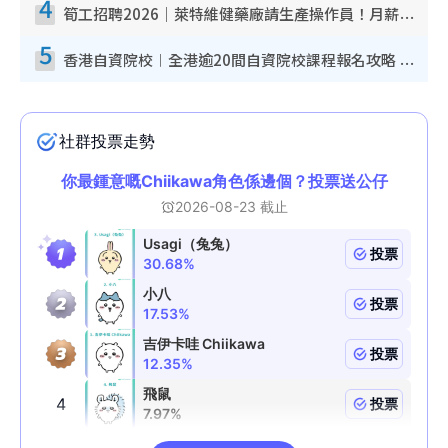
4
筍工招聘2026｜萊特維健藥廠請生產操作員！月薪高達$1.7萬 冷氣廠房/五天工作/保證雙糧
5
香港自資院校︱全港逾20間自資院校課程報名攻略 留位費可退/申請日期/報名連結