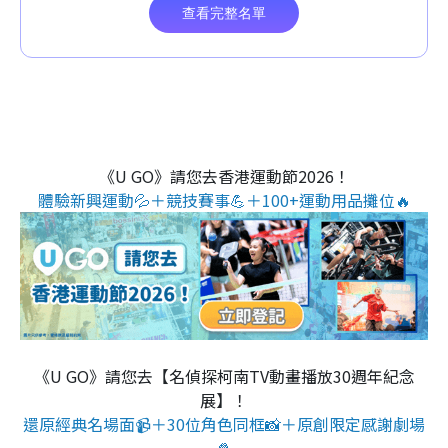
《U GO》請您去香港運動節2026！
體驗新興運動💦＋競技賽事💪＋100+運動用品攤位🔥
《U GO》請您去【名偵探柯南TV動畫播放30週年紀念
展】！
還原經典名場面📹＋30位角色同框📸＋原創限定感謝劇場
🍿