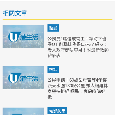
相關文章
熱話
公務員1職位成筍工！準時下班
零OT 辭職比例得0.2%？網友：
考入政府都唔容易！附最新教師
薪酬表
熱話
公屋申請｜60歲岳母苦等4年獲
派天水圍130呎公屋 嫌太細難轉
身堅持拒絕 網民︰套房嚟講好
抵
電影劇集