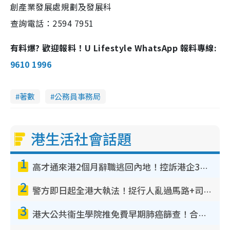
創產業發展處規劃及發展科
查詢電話：2594 7951
有料爆? 歡迎報料！U Lifestyle WhatsApp 報料專線:
9610 1996
著數
公務員事務局
港生活社會話題
1
高才通來港2個月辭職逃回內地！控訴港企3宗罪 歎微管理極窒息
2
警方即日起全港大執法！捉行人亂過馬路+司機不專注駕駛！亂過馬路罰$2000
3
港大公共衞生學院推免費早期肺癌篩查！合資格人士將獲全額資助定期血液化驗／電腦斷層掃描／風險評估