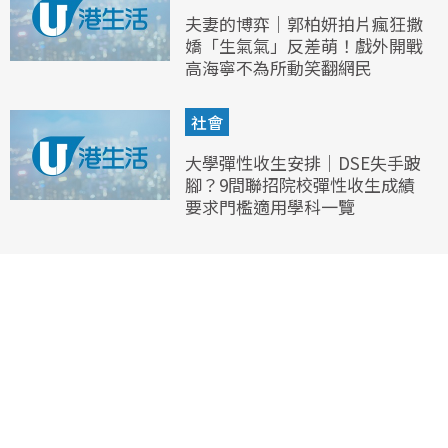
夫妻的博弈｜郭柏妍拍片瘋狂撒
嬌「生氣氣」反差萌！戲外開戰
高海寧不為所動笑翻網民
社會
大學彈性收生安排｜DSE失手跛
腳？9間聯招院校彈性收生成績
要求門檻適用學科一覽