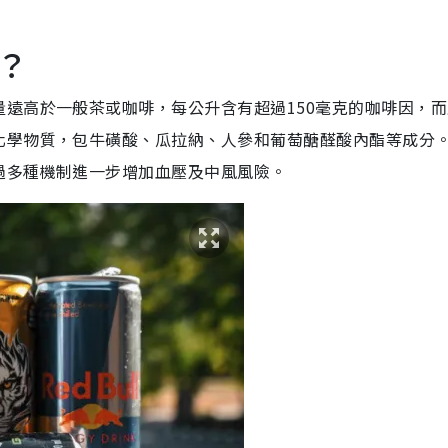
？
遠高於一般茶或咖啡，每公升含有超過150毫克的咖啡因，而
化學物質，包牛磺酸、瓜拉納、人參和葡萄醣醛酸內酯等成分
過多種機制進一步增加血壓及中風風險。