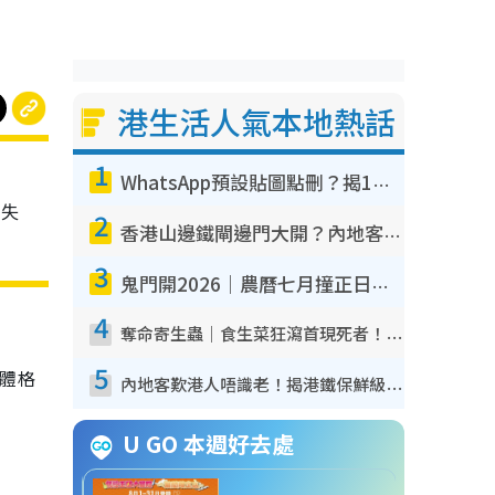
港生活人氣本地熱話
1
WhatsApp預設貼圖點刪？揭1招「反向操作」還原簡潔介面 附3步實測教學
重失
2
香港山邊鐵閘邊門大開？內地客困惑意義何在！網民神回覆：呢種叫法理性防禦
3
鬼門開2026｜農曆七月撞正日全食特別邪？專家警告切忌做一事！揭4大禁忌+2招保平安
4
奪命寄生蟲｜食生菜狂瀉首現死者！疫潮惡化錄1.8萬宗病例 揭洗菜3大謬誤
5
，體格
內地客歎港人唔識老！揭港鐵保鮮級冷氣 港人求放過：咪投訴
U GO 本週好去處