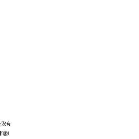
終沒有
和腳