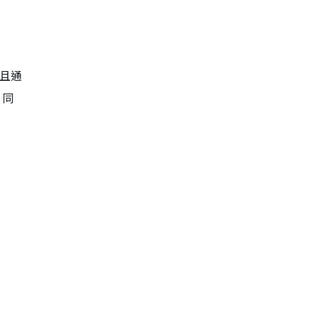
且通
。同