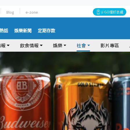
Blog
e-zone
U GO搵好去處
熱話
娛樂新聞
定期存款
情報
飲食情報
娛樂
社會
影片專區