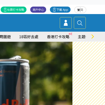
社群打卡攻略
商戶中心
下載 App
繁
简
周圍遊
18區好去處
香港打卡攻略
主題特集