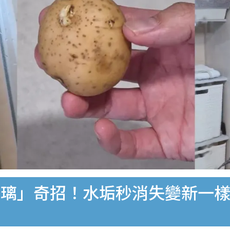
玻璃」奇招！水垢秒消失變新一