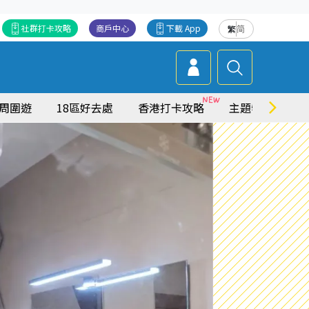
社群打卡攻略
商戶中心
下載 App
繁
简
周圍遊
18區好去處
香港打卡攻略
主題特集