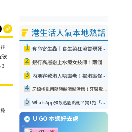
港生活人氣本地熱話
1
家裡
奪命寄生蟲｜食生菜狂瀉首現死者！疫潮惡化錄1.8萬宗病例 揭洗菜3大謬誤
室玻
2
銀行高層戀上水療女技師！兩個月借128萬驚覺「沉船」沉落火海 揭背後疑似邪教操控賣淫
3
3
內地客歎港人唔識老！揭港鐵保鮮級冷氣 港人求放過：咪投訴
4
牙線棒亂用隨時越清越污糟！牙醫驚揭盲目過戶細菌恐致蛀牙：呢種先係日常真保養
5
WhatsApp預設貼圖點刪？揭1招「反向操作」還原簡潔介面 附3步實測教學
神操
U GO 本週好去處