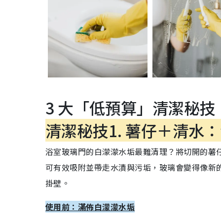
3 大「低預算」清潔秘技
清潔秘技1. 薯仔＋清水
浴室玻璃門的白濛濛水垢最難清理？將切開的薯
可有效吸附並帶走水漬與污垢，玻璃會變得像新
掛壁。
使用前：滿佈白濛濛水垢