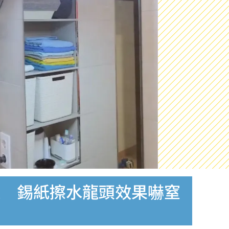
樣 錫紙擦水龍頭效果嚇窒