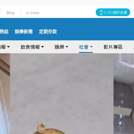
Blog
e-zone
U GO搵好去處
熱話
娛樂新聞
定期存款
情報
飲食情報
娛樂
社會
影片專區