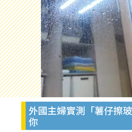
外國主婦實測「薯仔擦
你