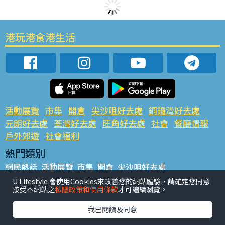
港玩港食港生活
活動展覽
市集
開倉
尖沙咀好去處
銅鑼灣好去處
元朗好去處
荃灣好去處
旺角好去處
社會
餐廳情報
戶外郊遊
社會福利
熱門類別
網民熱話
活動展覽
市集
開倉
尖沙咀好去處
銅鑼灣好去處
元朗好去處
荃灣好去處
旺角好去處
社會
U Lifestyle 會使用Cookies來改善您的網站體驗，請確定您同意
接受本網站之
私隱政策和使用條款
才可繼續瀏覽。
餐廳情報
戶外郊遊
熱門標籤
我已閱讀及同意
#UGO搵好去處
#人氣活動推介
#美食社群熱話