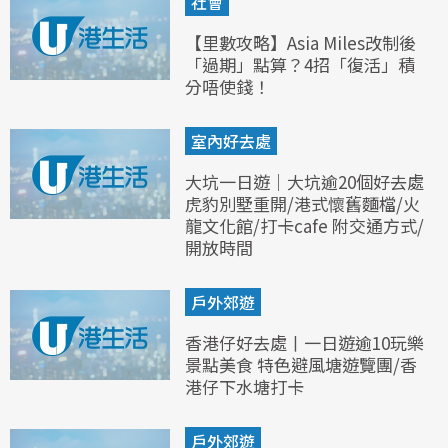
社會
【里數攻略】Asia Miles改制後
「過期」點算？4招「復活」積
分唔使錢！
室內好去處
大坑一日遊｜大坑逾20個好去處
虎豹別墅重開/港式懷舊麵檔/火
龍文化館/打卡cafe 附交通方式/
開放時間
戶外郊遊
香港仔好去處丨一日遊逾10玩樂
景點美食 特色避風塘遊覽團/香
港仔下水塘打卡
戶外郊遊