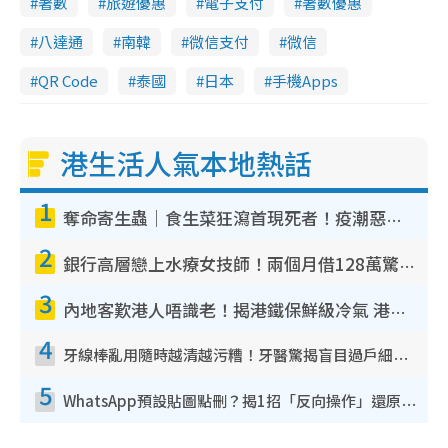
著數
旅遊優惠
電子支付
著數優惠
八達通
南韓
微信支付
微信
QR Code
泰國
日本
手機Apps
港生活人氣本地熱話
1
奪命寄生蟲｜食生菜狂瀉首現死者！疫潮惡化錄1.8萬宗病例 揭洗菜3大謬誤
2
銀行高層戀上水療女技師！兩個月借128萬驚覺「沉船」沉落火海 揭背後疑似邪教操控賣淫
3
內地客歎港人唔識老！揭港鐵保鮮級冷氣 港人求放過：咪投訴
4
牙線棒亂用隨時越清越污糟！牙醫驚揭盲目過戶細菌恐致蛀牙：呢種先係日常真保養
5
WhatsApp預設貼圖點刪？揭1招「反向操作」還原簡潔介面 附3步實測教學