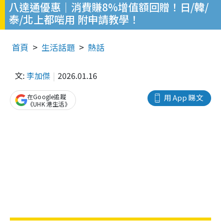
八達通優惠｜消費賺8%增值額回贈！日/韓/
泰/北上都啱用 附申請教學！
首頁
生活話題
熱話
文:
李加傑
2026.01.16
在Google追蹤
用 App 睇文
《UHK 港生活》