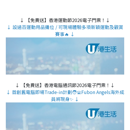
↓ 【免費送】香港運動節2026電子門票！↓
↓ 設過百運動用品攤位 / 可現場體驗多項新穎運動及觀賞
賽事🔥 ↓
↓ 【免費送】香港電腦通訊節2026電子門票！↓
↓ 首創舊電腦即場Trade-in計劃🧑‍💻Fubon Angels海外成
員將現身✨ ↓