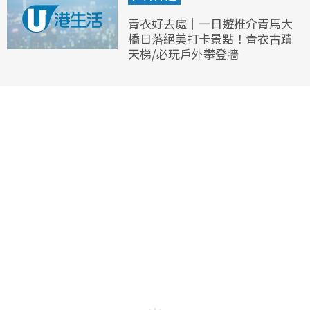
青衣好去處｜一日遊推介青馬大
橋日落絕美打卡景點！青衣古蹟
天梯/必玩戶外攀登牆