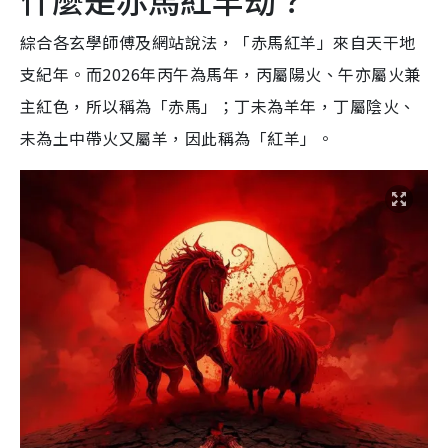
綜合各玄學師傅及網站說法，「赤馬紅羊」來自天干地
支紀年。而2026年丙午為馬年，丙屬陽火、午亦屬火兼
主紅色，所以稱為「赤馬」；丁未為羊年，丁屬陰火、
未為土中帶火又屬羊，因此稱為「紅羊」。