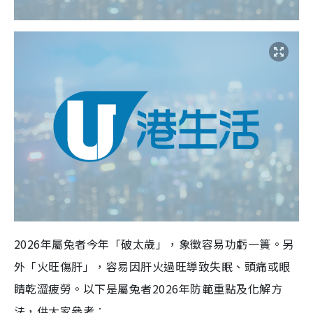
2026年屬兔者今年「破太歲」，象徵容易功虧一簣。另
外「火旺傷肝」，容易因肝火過旺導致失眠、頭痛或眼
睛乾澀疲勞。以下是屬兔者2026年防範重點及化解方
法，供大家參考︰