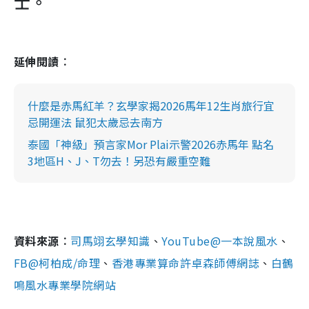
士。
延伸閱讀︰
什麼是赤馬紅羊？玄學家揭2026馬年12生肖旅行宜
忌開運法 鼠犯太歲忌去南方
泰國「神級」預言家Mor Plai示警2026赤馬年 點名
3地區H、J、T勿去！另恐有嚴重空難
資料來源︰
司馬翊玄學知識
、
YouTube@一本說風水
、
FB@柯柏成/命理
、
香港專業算命許卓森師傅網誌
、
白鶴
鳴風水專業學院網站