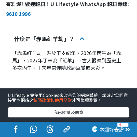
有料爆? 歡迎報料！U Lifestyle WhatsApp 報料專線:
9610 1996
什麼是「赤馬紅羊劫」？
「赤馬紅羊劫」源於干支紀年，2026年丙午為「赤
馬」，2027年丁未為「紅羊」。古人觀察到歷史上
多次丙午、丁未年常伴隨政局巨變或天災。
「赤馬紅羊劫」大約多少年一次？
U Lifestyle 會使用Cookies來改善您的網站體驗，請確定您同意
接受本網站之
私隱政策和使用條款
才可繼續瀏覽。
我已閱讀及同意
風水
星相命理
農曆新年
占卜星相命理
風水師
占卜
網絡熱話
本週好去處