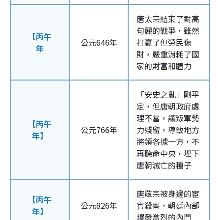
唐太宗結束了對高
句麗的戰爭，雖然
【丙午
公元646年
打贏了但勞民傷
年
財，嚴重消耗了國
家的財富和體力
「安史之亂」剛平
定，但唐朝政府處
理不當，讓叛軍勢
【丙午
公元766年
力殘留，導致地方
年】
將領各據一方，不
再聽命中央，埋下
唐朝滅亡的種子
唐敬宗被身邊的宦
【丙午
公元826年
官殺害，朝廷內部
年】
爆發激烈的內鬥