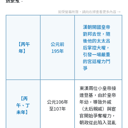
供參考
︰
漢朝開國皇帝
劉邦去世，隨
後他的太太呂
【丙午
公元前
后掌控大權，
年】
195年
引發一場嚴重
的宮廷權力鬥
爭
東漢兩位小皇帝接
連登基，由於皇帝
【丙
公元106年
年幼，導致外戚
午、丁
至107年
（太后親戚）與宦
未年】
官開始爭奪權力，
朝政從此陷入混亂