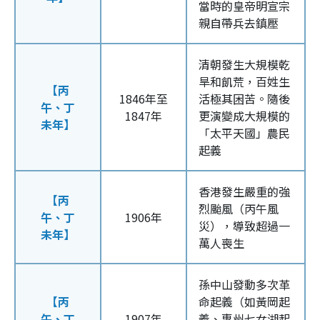
當時的皇帝明宣宗
親自帶兵去鎮壓
清朝發生大規模乾
旱和飢荒，百姓生
【丙
1846年至
活極其困苦。隨後
午、丁
1847年
更演變成大規模的
未年】
「太平天國」農民
起義
香港發生嚴重的強
【丙
烈颱風（丙午風
午、丁
1906年
災），導致超過一
未年】
萬人喪生
孫中山發動多次革
【丙
命起義（如黃岡起
午、丁
1907年
義、惠州七女湖起