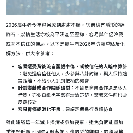
2026屬牛者今年容易感到處處不順，彷彿總有隱形的絆
腳石，感情生活亦較為平淡甚至壓抑，容易與伴侶冷戰
或互不信任的僵局。以下是屬牛者2026年防範重點及化
解方法，供大家參考︰
容易遭受背後流言蜚語中傷，或被信任的人暗中算計
︰
避免過度信任他人，少參與八卦討論，與人保持適
當距離，不給小人抓到把柄的機會
計劃變卦或合作關係破裂︰
不論是商業合作還是私人
借貸，亦要白紙黑字寫得清清楚楚，簽署文件前也要
反覆核對
容易胃痛或消化不良︰
建議定期進行身體檢查
對此建議這一年減少探病或參加喪事，避免負面能量加
重運勢低迷。同時可佩戴蛇、雞造型的飾物，或隨身攜