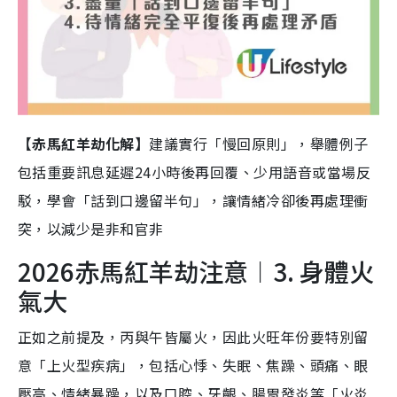
【赤馬紅羊劫化解】
建議實行「慢回原則」，舉體例子
包括重要訊息延遲24小時後再回覆、少用語音或當場反
駁，學會「話到口邊留半句」，讓情緒冷卻後再處理衝
突，以減少是非和官非
2026赤馬紅羊劫注意︱3. 身體火
氣大
正如之前提及，丙與午皆屬火，因此火旺年份要特別留
意「上火型疾病」，包括心悸、失眠、焦躁、頭痛、眼
壓高、情緒暴躁，以及口腔、牙齦、腸胃發炎等「火炎