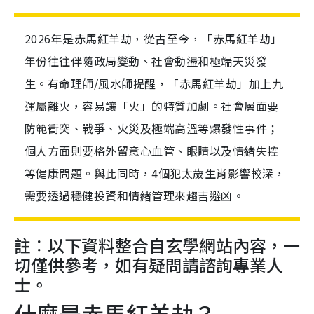
2026年是赤馬紅羊劫，從古至今，「赤馬紅羊劫」
年份往往伴隨政局變動、社會動盪和極端天災發
生。有命理師/風水師提醒，「赤馬紅羊劫」加上九
運屬離火，容易讓「火」的特質加劇。社會層面要
防範衝突、戰爭、火災及極端高溫等爆發性事件；
個人方面則要格外留意心血管、眼睛以及情緒失控
等健康問題。與此同時，4個犯太歲生肖影響較深，
需要透過穩健投資和情緒管理來趨吉避凶。
註︰以下資料整合自玄學網站內容，一
切僅供參考，如有疑問請諮詢專業人
士。
什麼是赤馬紅羊劫？