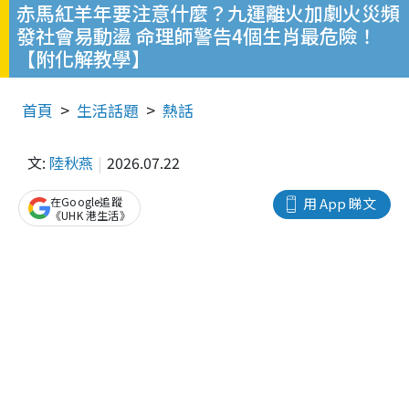
赤馬紅羊年要注意什麼？九運離火加劇火災頻
發社會易動盪 命理師警告4個生肖最危險！
【附化解教學】
首頁
生活話題
熱話
文:
陸秋燕
2026.07.22
在Google追蹤
用 App 睇文
《UHK 港生活》