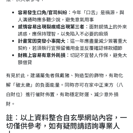
容易發生口角/官司糾紛︰
今年「口舌」是禍源，與
人溝通時應多聽少說，避免意氣用事
感情容易出現裂痕或出現第三者︰
面對感情上的外來
誘惑，應保持理智，以免陷入不必要的麻煩
計畫常因突發小事鬧大︰
這一年應盡量減少簽署重大
契約，若須執行宜預留備用金並反覆確認條款細節
財務上容易有意外耗損︰
切記不宜替人作保，避免大
額借貸
有見於此，建議屬兔者佩戴豬、狗造型的飾物，有助化
解「破太歲」的負面能量。同時亦可在家中正東方（八
白財位）進行催財佈置，有助穩定財運、減少意外損
財。
註︰以上資料整合自玄學網站內容，一
切僅供參考，如有疑問請諮詢專業人