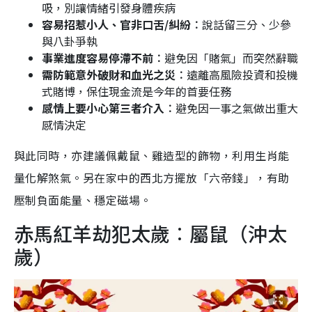
吸，別讓情緒引發身體疾病
容易招惹小人、官非口舌/糾紛︰
說話留三分、少參
與八卦爭執
事業進度容易停滯不前︰
避免因「賭氣」而突然辭職
需防範意外破財和血光之災︰
遠離高風險投資和投機
式賭博，保住現金流是今年的首要任務
感情上要小心第三者介入︰
避免因一事之氣做出重大
感情決定
與此同時，亦建議佩戴鼠、雞造型的飾物，利用生肖能
量化解煞氣。另在家中的西北方擺放「六帝錢」，有助
壓制負面能量、穩定磁場。
赤馬紅羊劫犯太歲︰屬鼠（沖太
歲）