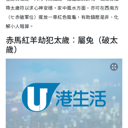
帶太歲符以求心神安穩。家中風水方面，亦可在西南方
（七赤破軍位）擺放一尊紅色龍龜，有助鎮壓是非、化
解小人暗算。
赤馬紅羊劫犯太歲︰屬兔（破太
歲）