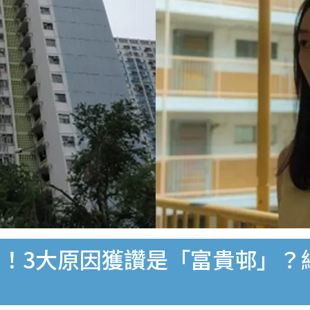
！3大原因獲讚是「富貴邨」？