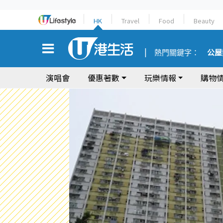
HK
Travel
Food
Beauty
熱門關鍵字：
公屋
演唱會
優惠著數
玩樂情報
購物