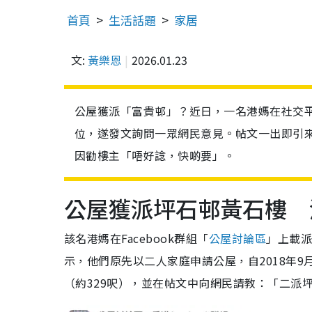
首頁
生活話題
家居
文:
黃樂恩
2026.01.23
公屋獲派「富貴邨」？近日，一名港媽在社交
位，遂發文詢問一眾網民意見。帖文一出即引
因勸樓主「唔好諗，快啲要」。
公屋獲派坪石邨黃石樓 
該名港媽在Facebook群組「
公屋討論區
」上載派
示，他們原先以二人家庭申請公屋，自2018年9
（約329呎），並在帖文中向網民請教：「二派