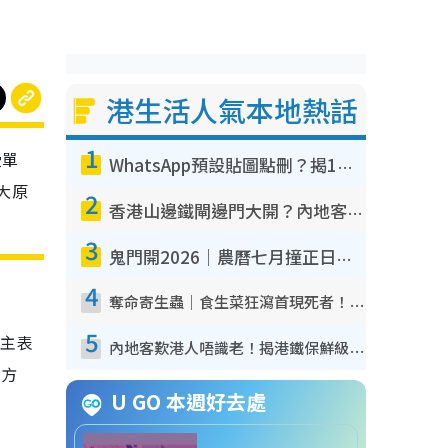
港生活人氣本地熱話
1
受單
WhatsApp預設貼圖點刪？揭1招「反向操作」還原簡潔介面 附3步實測教學
大原
2
香港山邊鐵閘邊門大開？內地客困惑意義何在！網民神回覆：呢種叫法理性防禦
3
鬼門開2026｜農曆七月撞正日全食特別邪？專家警告切忌做一事！揭4大禁忌+2招保平安
4
奪命寄生蟲｜食生菜狂瀉首現死者！疫潮惡化錄1.8萬宗病例 揭洗菜3大謬誤
5
樓主表
內地客歎港人唔識老！揭港鐵保鮮級冷氣 港人求放過：咪投訴
平方
U GO 本週好去處