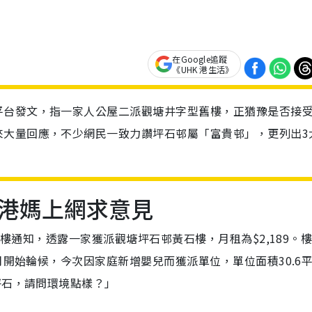
在Google追蹤
《UHK 港生活》
平台發文，指一家人公屋二派觀塘井字型舊樓，正猶豫是否接
來大量回應，不少網民一致力讚坪石邨屬「富貴邨」，更列出3
港媽上網求意見
樓通知，透露一家獲派觀塘坪石邨黃石樓，月租為$2,189。
月開始輪候，今次因家庭新增嬰兒而獲派單位，單位面積30.6
坪石，請問環境點樣？」