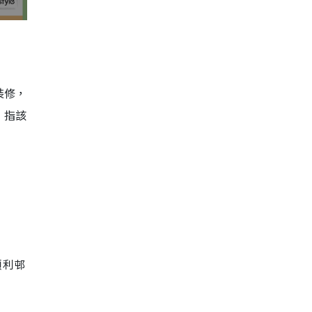
裝修，
，指該
順利邨