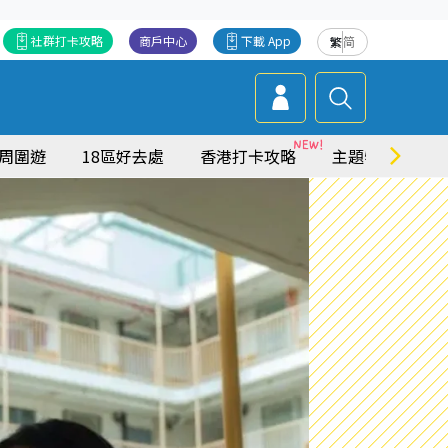
社群打卡攻略
商戶中心
下載 App
繁
简
周圍遊
18區好去處
香港打卡攻略
主題特集