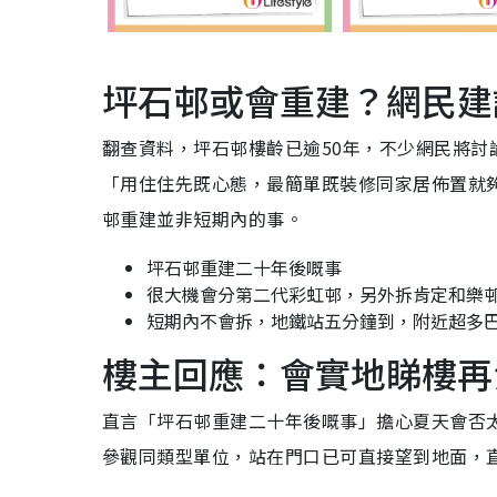
坪石邨或會重建？網民建
翻查資料，坪石邨樓齡已逾50年，不少網民將
「用住住先既心態，最簡單既裝修同家居佈置就
邨重建並非短期內的事。
坪石邨重建二十年後嘅事
很大機會分第二代彩虹邨，另外拆肯定和樂
短期內不會拆，地鐵站五分鐘到，附近超多
樓主回應：會實地睇樓再
直言「坪石邨重建二十年後嘅事」擔心夏天會否
參觀同類型單位，站在門口已可直接望到地面，