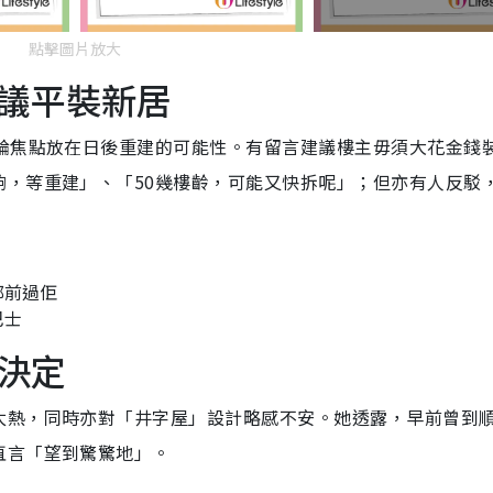
點擊圖片放大
議平裝新居
討論焦點放在日後重建的可能性。有留言建議樓主毋須大花金錢
夠，等重建」、「50幾樓齡，可能又快拆呢」；但亦有人反駁
邨前過佢
巴士
決定
太熱，同時亦對「井字屋」設計略感不安。她透露，早前曾到
直言「望到驚驚地」。