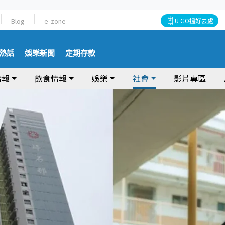
Blog
e-zone
U GO搵好去處
熱話
娛樂新聞
定期存款
情報
飲食情報
娛樂
社會
影片專區