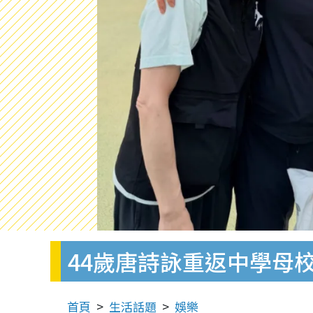
44歲唐詩詠重返中學母
首頁
生活話題
娛樂