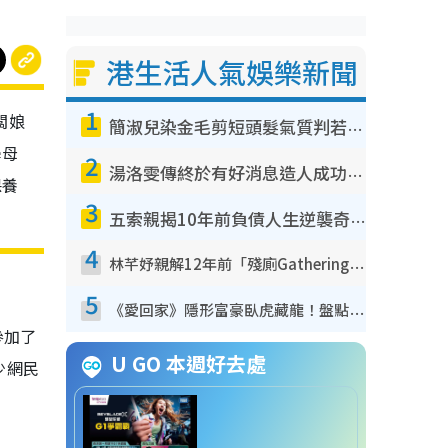
港生活人氣娛樂新聞
1
闆娘
簡淑兒染金毛剪短頭髮氣質判若兩人！嚇壞老公麥大力都認唔出：「你做咩事？」
學母
2
湯洛雯傳終於有好消息造人成功！兩大細節曝孕味極濃惹猜測：大肚婆先會咁！
保養
3
五索親揭10年前負債人生逆襲奇蹟！全靠去一地方轉運後即遇上馬先生
4
林芊妤親解12年前「殘廁Gathering」真相！高層解約一句話重創尊嚴至今拒返TVB
5
《愛回家》隱形富豪臥虎藏龍！盤點12位財氣逼人的有錢藝人：呢位靚女3億身家唔憂做
參加了
U GO 本週好去處
少網民