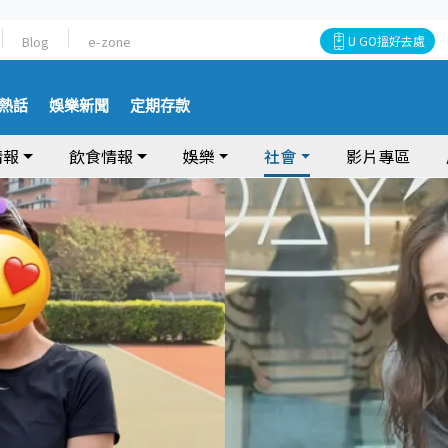
Blog
e-zone
U GO搵好去處
熱話
娛樂新聞
定期存款
情報
飲食情報
娛樂
社會
影片專區