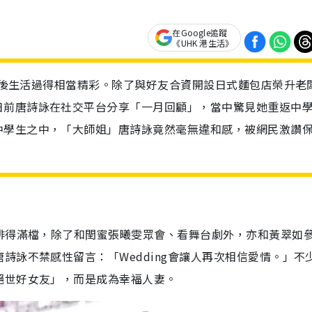
在Google追蹤
《UHK 港生活》
離巢後生活過得相當精彩。除了與好友合資開設日式麵包店榮升老
日前唐詩詠在社交平台分享「一月回顧」，當中驚見她重返中
中學生之中，「大師姐」唐詩詠竟然毫無違和感，被網民激讚
排得滿檔，除了和閏蜜張曦雯眾會、看舞台劇外，亦和黃翠如
詩詠不禁感性留言：「Wedding會讓人再次相信愛情。」不
絕世好女友」，而是成為幸福人妻。