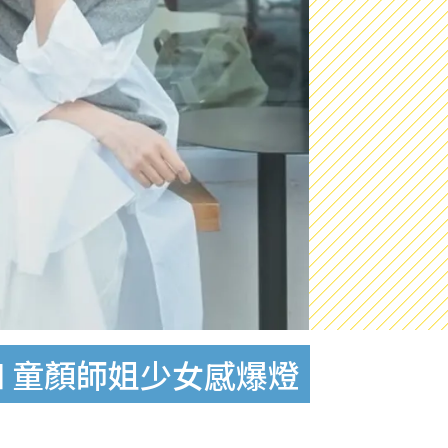
 童顏師姐少女感爆燈