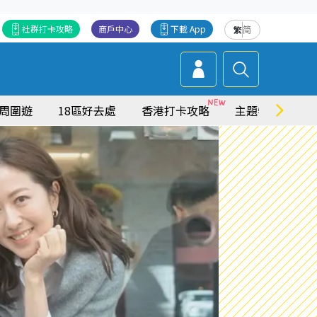
社群打卡攻略
商戶中心
下載 App
繁
简
周圍遊
18區好去處
香港打卡攻略
主題特集