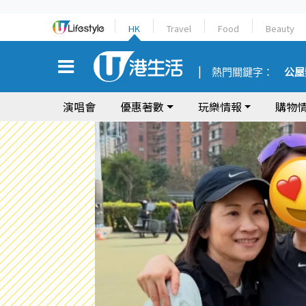
HK
Travel
Food
Beauty
熱門關鍵字：
公屋
演唱會
優惠著數
玩樂情報
購物