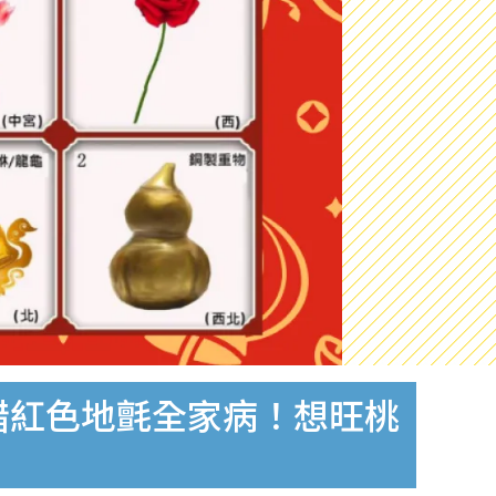
錯紅色地氈全家病！想旺桃