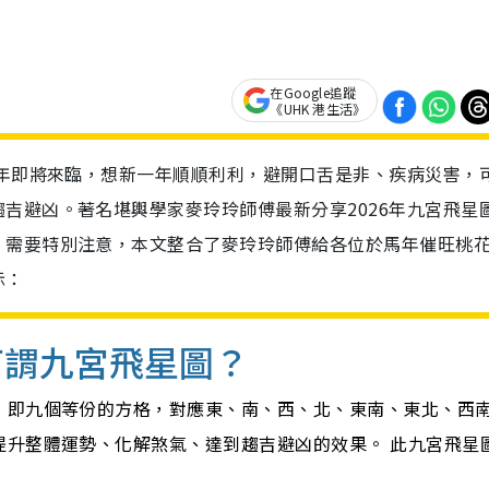
在Google追蹤
《UHK 港生活》
馬年即將來臨，想新一年順順利利，避開口舌是非、疾病災害，
吉避凶。著名堪輿學家麥玲玲師傅最新分享2026年九宮飛星
，需要特別注意，本文整合了麥玲玲師傅給各位於馬年催旺桃
示：
何謂九宮飛星圖？
，即九個等份的方格，對應東、南、西、北、東南、東北、西
提升整體運勢、化解煞氣、達到趨吉避凶的效果。 此九宮飛星