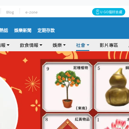
Blog
e-zone
U GO搵好去處
熱話
娛樂新聞
定期存款
情報
飲食情報
娛樂
社會
影片專區