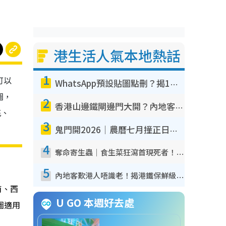
港生活人氣本地熱話
1
可以
WhatsApp預設貼圖點刪？揭1招「反向操作」還原簡潔介面 附3步實測教學
圖，
2
香港山邊鐵閘邊門大開？內地客困惑意義何在！網民神回覆：呢種叫法理性防禦
花、
3
鬼門開2026｜農曆七月撞正日全食特別邪？專家警告切忌做一事！揭4大禁忌+2招保平安
4
奪命寄生蟲｜食生菜狂瀉首現死者！疫潮惡化錄1.8萬宗病例 揭洗菜3大謬誤
5
內地客歎港人唔識老！揭港鐵保鮮級冷氣 港人求放過：咪投訴
南、西
U GO 本週好去處
圖適用