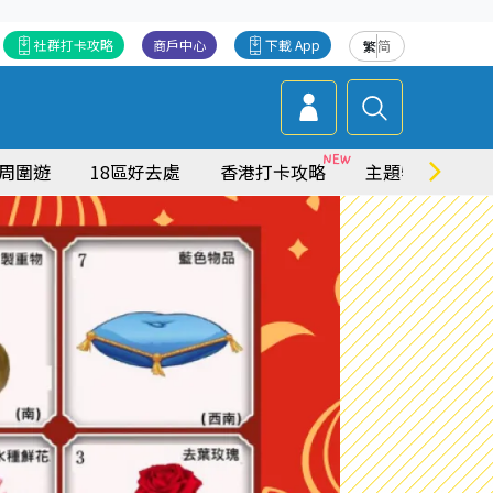
社群打卡攻略
商戶中心
下載 App
繁
简
周圍遊
18區好去處
香港打卡攻略
主題特集