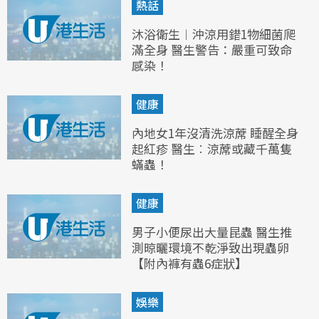
熱話
沐浴衛生︱沖涼用錯1物細菌爬
滿全身 醫生警告：嚴重可致命
感染！
健康
內地女1年沒清洗涼蓆 睡醒全身
起紅疹 醫生︰涼蓆或藏千萬隻
蟎蟲！
健康
男子小便尿出大量昆蟲 醫生推
測晾曬環境不乾淨致出現蟲卵
【附內褲有蟲6症狀】
娛樂