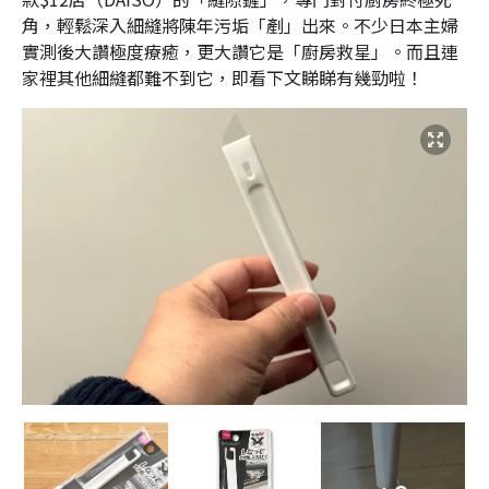
角，輕鬆深入細縫將陳年污垢「剷」出來。不少日本主婦
實測後大讚極度療癒，更大讚它是「廚房救星」。而且連
家裡其他細縫都難不到它，即看下文睇睇有幾勁啦！