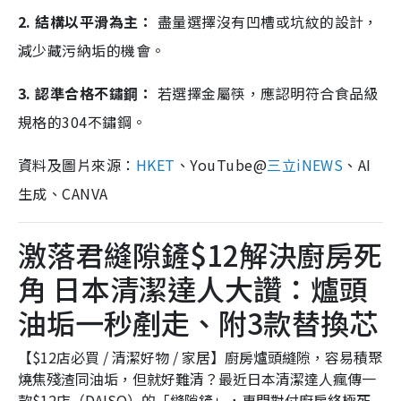
2. 結構以平滑為主：
盡量選擇沒有凹槽或坑紋的設計，
減少藏污納垢的機會。
3. 認準合格不鏽鋼：
若選擇金屬筷，應認明符合食品級
規格的304不鏽鋼。
資料及圖片來源：
HKET
、YouTube@
三立iNEWS
、AI
生成、CANVA
激落君縫隙鏟$12解決廚房死
角 日本清潔達人大讚：爐頭
油垢一秒剷走、附3款替換芯
【$12店必買 / 清潔好物 / 家居】廚房爐頭縫隙，容易積聚
燒焦殘渣同油垢，但就好難清？最近日本清潔達人瘋傳一
款$12店（DAISO）的「縫隙鏟」，專門對付廚房終極死