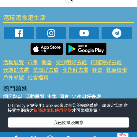
港玩港食港生活
活動展覽
市集
開倉
尖沙咀好去處
銅鑼灣好去處
元朗好去處
荃灣好去處
旺角好去處
社會
餐廳情報
戶外郊遊
社會福利
熱門類別
網民熱話
活動展覽
市集
開倉
尖沙咀好去處
銅鑼灣好去處
元朗好去處
荃灣好去處
旺角好去處
社會
U Lifestyle 會使用Cookies來改善您的網站體驗，請確定您同意
接受本網站之
私隱政策和使用條款
才可繼續瀏覽。
餐廳情報
戶外郊遊
熱門標籤
我已閱讀及同意
#UGO搵好去處
#人氣活動推介
#美食社群熱話