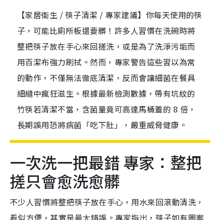
【家居衞生 / 筷子清潔 / 專家建議】你每天使用的筷
子，可能比廁所板還要髒！許多人習慣在洗碗時將
整把筷子放在手心來回搓洗，或是為了洗淨污垢而
用百潔布強力刷拭。然而，專家警告這些習以為常
的動作，不僅無法徹底清潔，反而會讓細菌在餐具
細縫中瘋狂滋生。根據最新檢測數據，帶有坑紋的
竹筷若清潔不當，含菌量竟可高達馬桶蓋的 8 倍，
長期誤用恐將病菌「吃下肚」，嚴重威脅健康。
一次洗一把最錯 專家：整把
搓只會愈洗愈髒
不少人習慣將整把筷子放在手心，用水來回滾動清洗，
看似方便，其實是最大錯誤。專家指出，筷子如有圖案