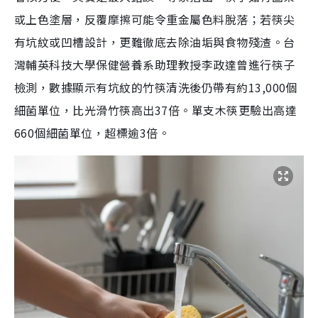
或上色塗層，反覆摩擦可能令重金屬色料脫落；若筷尖
有坑紋或凹槽設計，更難徹底去除油垢與食物殘渣。台
灣輔英科技大學保健營養系助理教授李政達曾進行筷子
檢測，數據顯示有坑紋的竹筷清洗後仍帶有約13,000個
細菌單位，比光滑竹筷高出37倍。單支木筷更驗出高達
660個細菌單位，超標逾3倍。