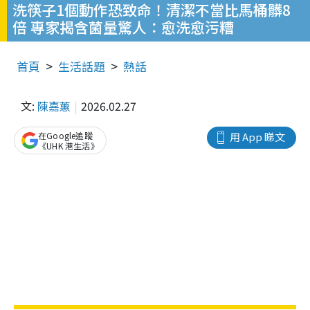
洗筷子1個動作恐致命！清潔不當比馬桶髒8
倍 專家揭含菌量驚人：愈洗愈污糟
首頁
生活話題
熱話
文:
陳嘉蕙
2026.02.27
在Google追蹤
用 App 睇文
《UHK 港生活》