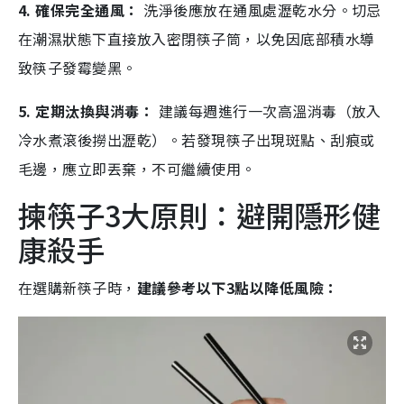
4. 確保完全通風：
洗淨後應放在通風處瀝乾水分。切忌
在潮濕狀態下直接放入密閉筷子筒，以免因底部積水導
致筷子發霉變黑。
5. 定期汰換與消毒：
建議每週進行一次高溫消毒（放入
冷水煮滾後撈出瀝乾）。若發現筷子出現斑點、刮痕或
毛邊，應立即丟棄，不可繼續使用。
揀筷子3大原則：避開隱形健
康殺手
在選購新筷子時，
建議參考以下3點以降低風險：