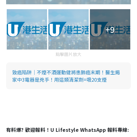
+9
點擊圖片放大
致癌陷阱｜不煙不酒運動健將患肺癌末期！醫生揭
家中3電器是兇手！用這類清潔劑=吸20支煙
有料爆? 歡迎報料！U Lifestyle WhatsApp 報料專線: