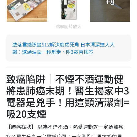
+8
點擊圖片放大
激落君縫隙鏟$12解決廚房死角 日本清潔達人大
讚：爐頭油垢一秒剷走、附3款替換芯
致癌陷阱｜不煙不酒運動健
將患肺癌末期！醫生揭家中3
電器是兇手！用這類清潔劑=
吸20支煙
【肺癌症狀】 以為不煙不酒、熱愛運動就一定遠離癌
症？醫生分享一宗震撼病例：一名剛跑完馬拉松的男