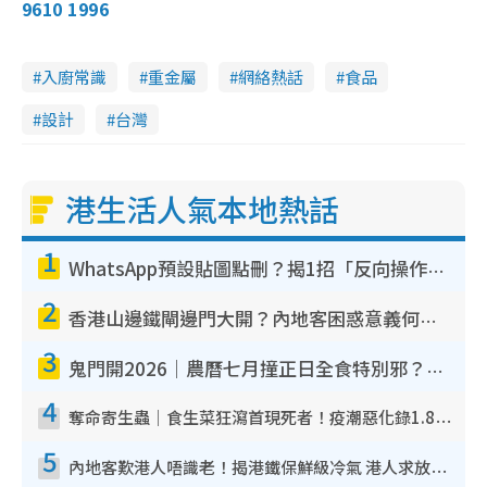
9610 1996
入廚常識
重金屬
網絡熱話
食品
設計
台灣
港生活人氣本地熱話
1
WhatsApp預設貼圖點刪？揭1招「反向操作」還原簡潔介面 附3步實測教學
2
香港山邊鐵閘邊門大開？內地客困惑意義何在！網民神回覆：呢種叫法理性防禦
3
鬼門開2026｜農曆七月撞正日全食特別邪？專家警告切忌做一事！揭4大禁忌+2招保平安
4
奪命寄生蟲｜食生菜狂瀉首現死者！疫潮惡化錄1.8萬宗病例 揭洗菜3大謬誤
5
內地客歎港人唔識老！揭港鐵保鮮級冷氣 港人求放過：咪投訴