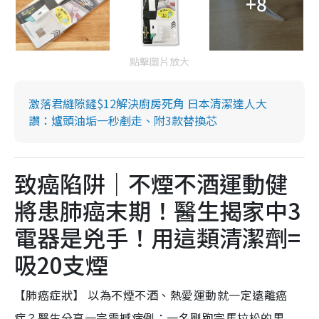
+8
點擊圖片放大
激落君縫隙鏟$12解決廚房死角 日本清潔達人大
讚：爐頭油垢一秒剷走、附3款替換芯
致癌陷阱｜不煙不酒運動健
將患肺癌末期！醫生揭家中3
電器是兇手！用這類清潔劑=
吸20支煙
【肺癌症狀】 以為不煙不酒、熱愛運動就一定遠離癌
症？醫生分享一宗震撼病例：一名剛跑完馬拉松的男