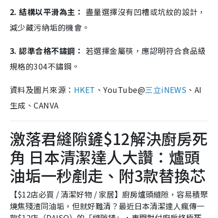
2. 結構以平滑為主：
盡量選擇沒有凹槽或坑紋的設計，
減少藏污納垢的機會。
3. 認準合格不鏽鋼：
若選擇金屬筷，應認明符合食品級
規格的304不鏽鋼。
資料及圖片來源：
HKET
、YouTube@
三立iNEWS
、AI
生成、CANVA
激落君縫隙鏟$12解決廚房死
角 日本清潔達人大讚：爐頭
油垢一秒剷走、附3款替換芯
【$12店必買 / 清潔好物 / 家居】廚房爐頭縫隙，容易積聚
燒焦殘渣同油垢，但就好難清？最近日本清潔達人瘋傳一
款$12店（DAISO）的「縫隙鏟」，專門對付廚房終極死