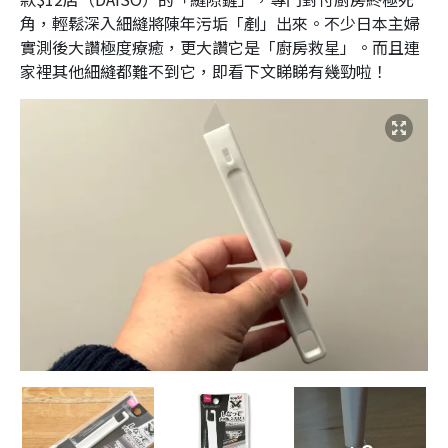
角，輕鬆深入細縫將陳年污垢「剷」出來。不少日本主婦
實測後大讚極度療癒，更大讚它是「廚房救星」。而且連
家裡其他細縫都難不到它，即看下文睇睇有幾勁啦！