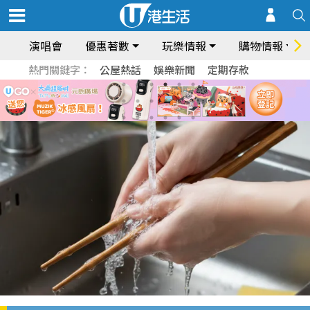
演唱會
優惠著數
玩樂情報
購物情報
熱門關鍵字：
公屋熱話
娛樂新聞
定期存款