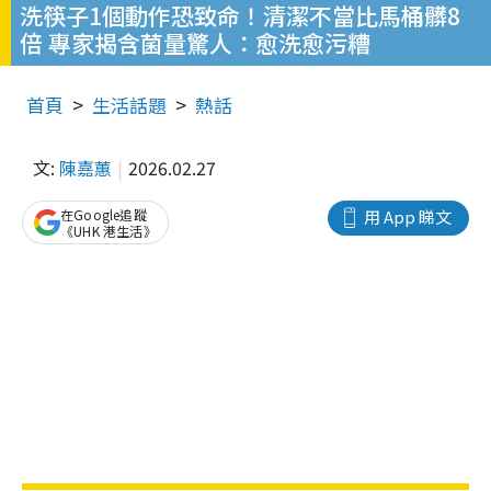
洗筷子1個動作恐致命！清潔不當比馬桶髒8
倍 專家揭含菌量驚人：愈洗愈污糟
首頁
生活話題
熱話
文:
陳嘉蕙
2026.02.27
在Google追蹤
用 App 睇文
《UHK 港生活》