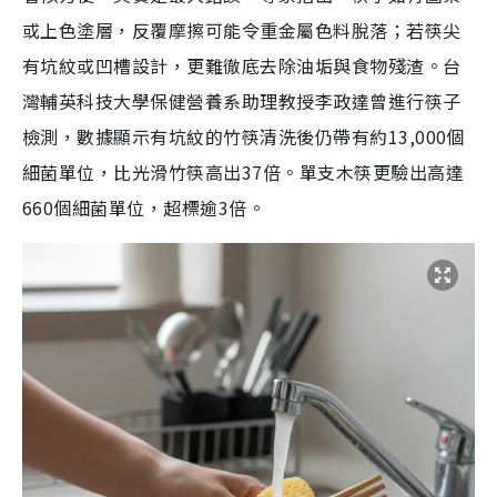
或上色塗層，反覆摩擦可能令重金屬色料脫落；若筷尖
有坑紋或凹槽設計，更難徹底去除油垢與食物殘渣。台
灣輔英科技大學保健營養系助理教授李政達曾進行筷子
檢測，數據顯示有坑紋的竹筷清洗後仍帶有約13,000個
細菌單位，比光滑竹筷高出37倍。單支木筷更驗出高達
660個細菌單位，超標逾3倍。