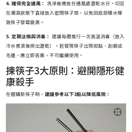
4. 確保完全通風：
洗淨後應放在通風處瀝乾水分。切忌
在潮濕狀態下直接放入密閉筷子筒，以免因底部積水導
致筷子發霉變黑。
5. 定期汰換與消毒：
建議每週進行一次高溫消毒（放入
冷水煮滾後撈出瀝乾）。若發現筷子出現斑點、刮痕或
毛邊，應立即丟棄，不可繼續使用。
揀筷子3大原則：避開隱形健
康殺手
在選購新筷子時，
建議參考以下3點以降低風險：