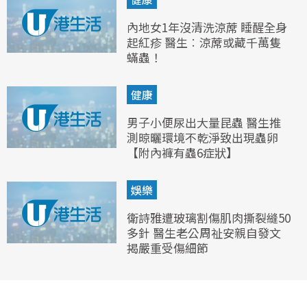
內地女1年沒清洗涼蓆 睡醒全身
起紅疹 醫生︰涼蓆或藏千萬隻
蟎蟲！
健康
男子小便尿出大量昆蟲 醫生推
測晾曬環境不乾淨致出現蟲卵
【附內褲有蟲6症狀】
娛樂
衛詩雅遭玻璃割傷肌肉撕裂縫50
多針 醫生老公周祉安親自發文
揭嚴重受傷細節