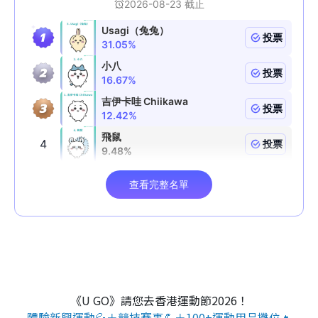
《U GO》請您去香港運動節2026！
體驗新興運動💦＋競技賽事💪＋100+運動用品攤位🔥