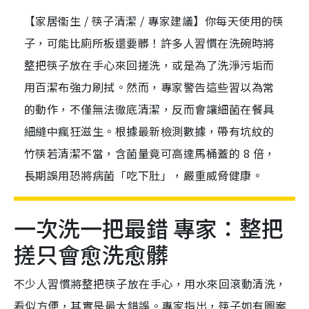
【家居衞生 / 筷子清潔 / 專家建議】你每天使用的筷
子，可能比廁所板還要髒！許多人習慣在洗碗時將
整把筷子放在手心來回搓洗，或是為了洗淨污垢而
用百潔布強力刷拭。然而，專家警告這些習以為常
的動作，不僅無法徹底清潔，反而會讓細菌在餐具
細縫中瘋狂滋生。根據最新檢測數據，帶有坑紋的
竹筷若清潔不當，含菌量竟可高達馬桶蓋的 8 倍，
長期誤用恐將病菌「吃下肚」，嚴重威脅健康。
一次洗一把最錯 專家：整把
搓只會愈洗愈髒
不少人習慣將整把筷子放在手心，用水來回滾動清洗，
看似方便，其實是最大錯誤。專家指出，筷子如有圖案