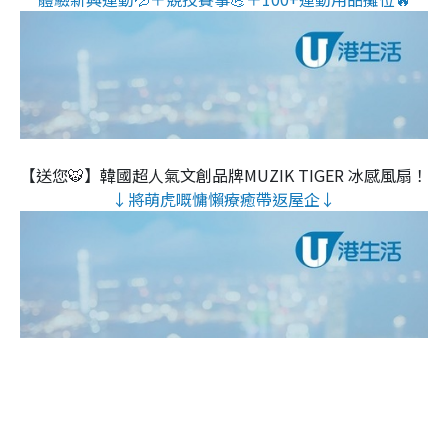
【送您🐯】韓國超人氣文創品牌MUZIK TIGER 冰感風扇！
↓將萌虎嘅慵懶療癒帶返屋企↓