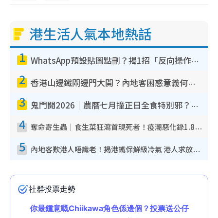
港生活人氣本地熱話
1
WhatsApp預設貼圖點刪？揭1招「反向操作」還原簡潔介面 附3步實測教學
2
香港山邊鐵閘邊門大開？內地客困惑意義何在！網民神回覆：呢種叫法理性防禦
3
鬼門開2026｜農曆七月撞正日全食特別邪？專家警告切忌做一事！揭4大禁忌+2招保平安
4
奪命寄生蟲｜食生菜狂瀉首現死者！疫潮惡化錄1.8萬宗病例 揭洗菜3大謬誤
5
內地客歎港人唔識老！揭港鐵保鮮級冷氣 港人求放過：咪投訴