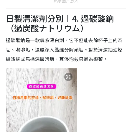
點擊圖片放大
日製清潔劑分別︱4. 過碳酸鈉
（過炭酸ナトリウム）
過碳酸鈉是一款氧系漂白劑，它不但能去除杯子上的茶
垢、咖啡垢，還能深入纖維分解頑垢。對於清潔抽油煙
機濾網或馬桶深層污垢，其浸泡效果最為顯著。