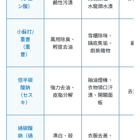
鹼性污漬
ン酸）
水龍頭水漬
小蘇打/
雪櫃除味、
重曹
萬用除臭、
鍋底焦垢、
最
（重
輕度去油
廚房雜物
曹）
倍半碳
抽油煙機、
酸鈉
強力去油、
衣物領口汗
去油
（セス
皮脂分解
漬、開關面
キ）
板
過碳酸
鈉（過
漂白、殺
衣服去黃、