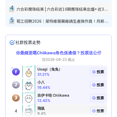
4
六合彩攪珠結果 | 六合彩近10期攪珠結果出爐+ 近30期最旺熱門中獎號碼
5
筍工招聘2026｜萊特維健藥廠請生產操作員！月薪高達$1.7萬 冷氣廠房/五天工作/保證雙糧