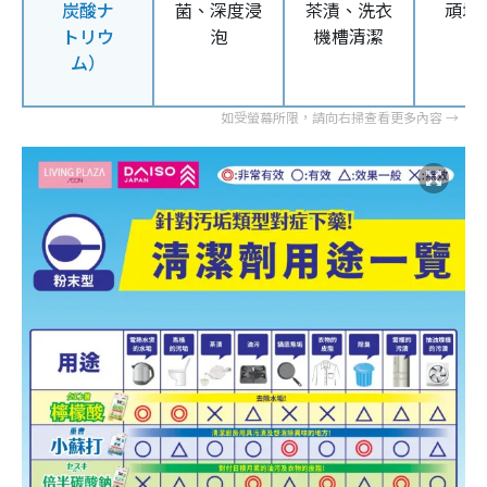
炭酸ナ
菌、深度浸
茶漬、洗衣
頑垢
トリウ
泡
機槽清潔
ム）