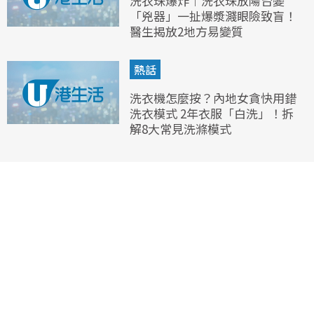
洗衣珠爆炸︱洗衣珠放陽台變
「兇器」一扯爆漿濺眼險致盲！
醫生揭放2地方易變質
熱話
洗衣機怎麼按？內地女貪快用錯
洗衣模式 2年衣服「白洗」！拆
解8大常見洗滌模式