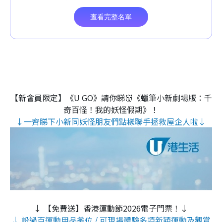
【新會員限定】《U GO》請你睇👹《蠟筆小新劇場版：千
奇百怪！我的妖怪假期》！
↓一齊睇下小新同妖怪朋友們點樣聯手拯救屋企人啦↓
↓ 【免費送】香港運動節2026電子門票！↓
↓ 設過百運動用品攤位 / 可現場體驗多項新穎運動及觀賞