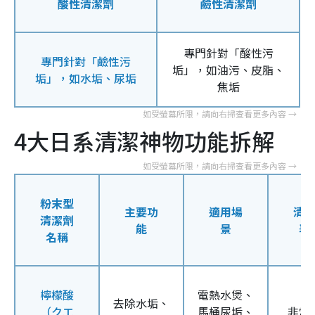
酸性清潔劑
鹼性清潔劑
專門針對「酸性污
專門針對「鹼性污
垢」，如油污、皮脂、
垢」，如水垢、尿垢
焦垢
4大日系清潔神物功能拆解
粉末型
主要功
適用場
清
清潔劑
能
景
表
名稱
檸檬酸
電熱水煲、
去除水垢、
（クエ
馬桶尿垢、
非常