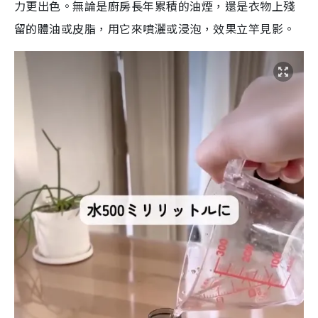
力更出色。無論是廚房長年累積的油煙，還是衣物上殘
留的體油或皮脂，用它來噴灑或浸泡，效果立竿見影。