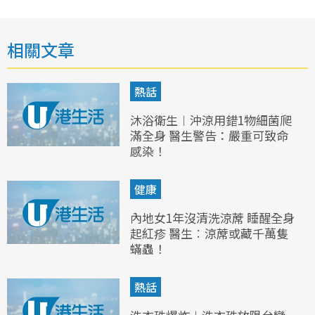
相關文章
熱話
沐浴衛生︱沖涼用錯1物細菌爬
滿全身 醫生警告：嚴重可致命
感染！
健康
內地女1年沒清洗涼蓆 睡醒全身
起紅疹 醫生︰涼蓆或藏千萬隻
蟎蟲！
熱話