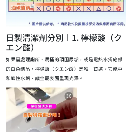
日製清潔劑分別︱1. 檸檬酸（ク
エン酸）
如果需處理廁所、馬桶的頑固尿垢，或是電熱水煲底部
的白色結晶，檸檬酸（クエン酸）是唯一首選。它能中
和鹼性水垢，讓金屬表面重現光澤。