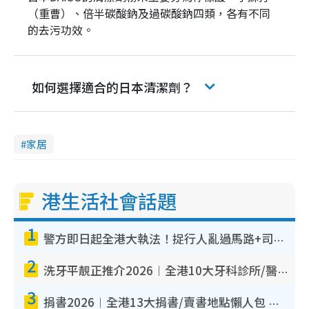
（重曹）、倍半碳酸鈉及過碳酸鈉四類，各有不同
的去污功效。
如何選擇適合的日本清潔劑？
家居
港生活社會話題
1
警方即日起全港大執法！捉行人亂過馬路+司機不專注駕駛！亂過馬路罰$2000
2
洗牙平靚正推介2026︱全港10大牙科診所/醫院懶人包 夜診至8點/鎮靜潔牙/醫療券適用
3
捐書2026︱全港13大捐書/賣書地點懶人包 二手課本最高$150＋舊書換免費咖啡/戲票