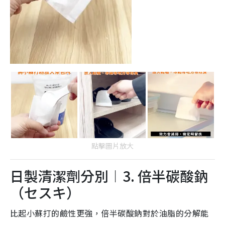
點擊圖片放大
日製清潔劑分別︱3. 倍半碳酸鈉
（セスキ）
比起小蘇打的鹼性更強，倍半碳酸鈉對於油脂的分解能