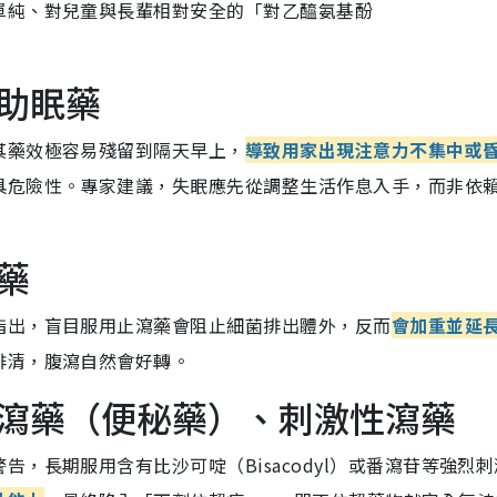
單純、對兒童與長輩相對安全的「對乙醯氨基酚
售助眠藥
其藥效極容易殘留到隔天早上，
導致用家出現注意力不集中或
具危險性。專家建議，失眠應先從調整生活作息入手，而非依
藥
指出，盲目服用止瀉藥會阻止細菌排出體外，反而
會加重並延
排清，腹瀉自然會好轉。
通瀉藥（便秘藥）、刺激性瀉藥
，長期服用含有比沙可啶（Bisacodyl）或番瀉苷等強烈