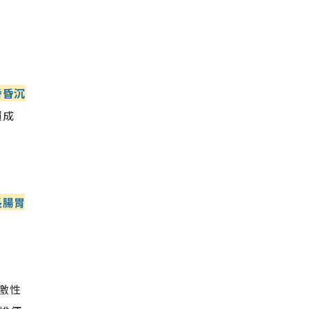
昏昏沉
賴成
長腸胃
刺激性