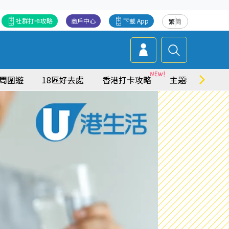
社群打卡攻略
商戶中心
下載 App
繁
简
周圍遊
18區好去處
香港打卡攻略
主題特集