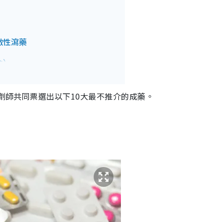
激性瀉藥
命）
葡萄糖胺、軟骨素）
劑師共同票選出以下10大最不推介的成藥。
？