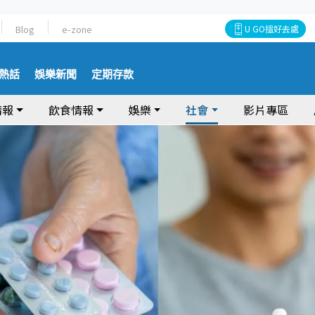
Blog
e-zone
U GO搵好去處
熱話
娛樂新聞
定期存款
情報
飲食情報
娛樂
社會
影片專區