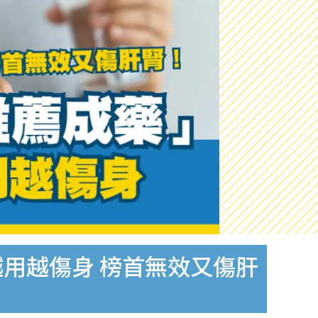
用越傷身 榜首無效又傷肝