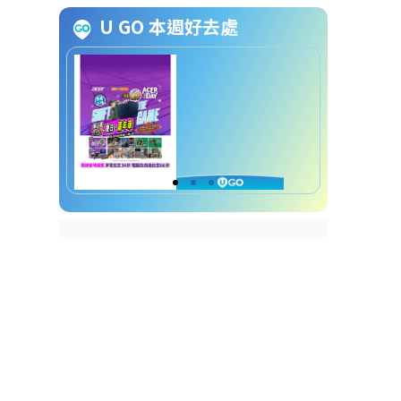
10大不推薦成藥︱一般營養補充
U GO 本週好去處
劑（如維他命）
10大不推薦成藥︱含軟骨成分的
止痛藥（如葡萄糖胺、軟骨素）
10大不推薦成藥︱抗充血（去紅
筋）眼藥水
10大不推薦成藥︱一般止咳藥水
10大不推薦成藥︱含「聚維酮
碘」的漱口水
10大不推薦成藥︱哪些藥「可以
安全服用」？
10大不推薦成藥︱3大用藥法則