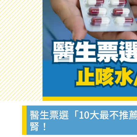
醫生票選「10大最不推
腎！