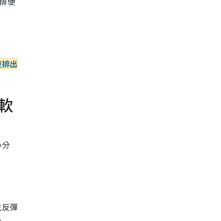
排便
液排出
軟
小分
生反彈