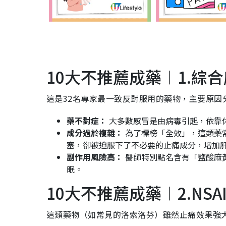
10大不推薦成藥︱1.綜
這是32名專家最一致反對服用的藥物，主要原因
藥不對症：
大多數感冒是由病毒引起，依靠
成分過於複雜：
為了標榜「全效」，這類藥
塞，卻被迫服下了不必要的止痛成分，增加
副作用風險高：
醫師特別點名含有「鹽酸麻
眠。
10大不推薦成藥︱2.NS
這類藥物（如常見的洛索洛芬）雖然止痛效果強