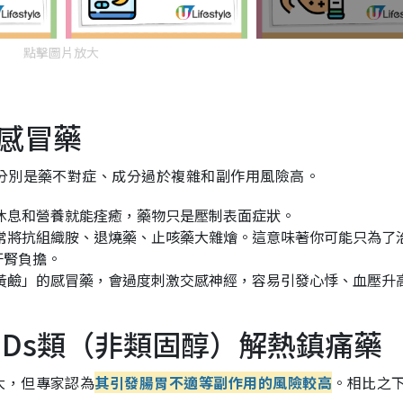
點擊圖片放大
合感冒藥
分別是藥不對症、成分過於複雜和副作用風險高。
休息和營養就能痊癒，藥物只是壓制表面症狀。
常將抗組織胺、退燒藥、止咳藥大雜燴。這意味著你可能只為了
肝腎負擔。
黃鹼」的感冒藥，會過度刺激交感神經，容易引發心悸、血壓升
AIDs類（非類固醇）解熱鎮痛藥
大，但專家認為
其引發腸胃不適等副作用的風險較高
。相比之