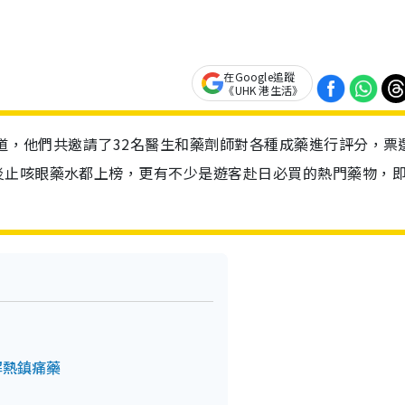
在Google追蹤
《UHK 港生活》
報道，他們共邀請了32名醫生和藥劑師對各種成藥進行評分，票
炎止咳眼藥水都上榜，更有不少是遊客赴日必買的熱門藥物，
解熱鎮痛藥