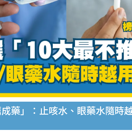
薦成藥」：止咳水、眼藥水隨時越