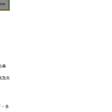
治鼻
高及失
下，多