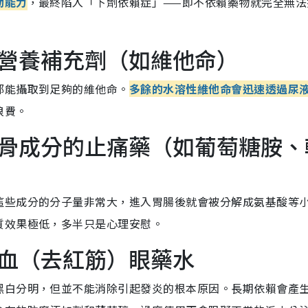
動能力
，最終陷入「下劑依賴症」——即不依賴藥物就完全無法
般營養補充劑（如維他命）
都能攝取到足夠的維他命。
多
餘的水溶性維他命會迅速透過尿
浪費。
含軟骨成分的止痛藥（如葡萄糖胺、
這些成分的分子量非常大，進入胃腸後就會被分解成氨基酸等
質效果極低，多半只是心理安慰。
充血（去紅筋）眼藥水
黑白分明，但並
不能消除引起發炎的根本原因
。長期依賴會產