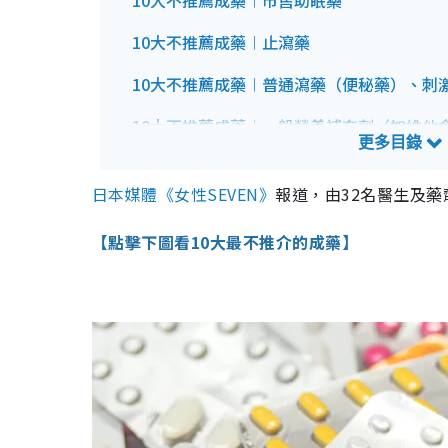
10大不推薦成藥︱市售助眠藥
10大不推薦成藥︱止瀉藥
10大不推薦成藥︱普通瀉藥（便秘藥）、刺
10大不推薦成藥︱一般營養補充劑（如維他
10大不推薦成藥︱含軟骨成分的止痛藥（如
日本媒體《女性SEVEN》
報道，由32名醫生及藥
10大不推薦成藥︱抗充血（去紅筋）眼藥水
【點擊下圖看10大最不推介的成藥】
10大不推薦成藥︱一般止咳藥水
10大不推薦成藥︱含「聚維酮碘」的漱口水
10大不推薦成藥︱哪些藥「可以安全服用」
10大不推薦成藥︱3大用藥法則