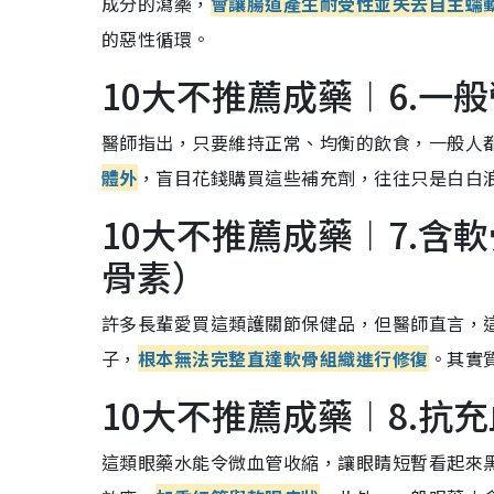
成分的瀉藥，
會讓腸道產生耐受性並失去自主蠕
的惡性循環。
10大不推薦成藥︱6.一
醫師指出，只要維持正常、均衡的飲食，一般人
體外
，盲目花錢購買這些補充劑，往往只是白白
10大不推薦成藥︱7.
骨素）
許多長輩愛買這類護關節保健品，但醫師直言，
子，
根本無法完整直達軟骨組織進行修復
。其實
10大不推薦成藥︱8.抗
這類眼藥水能令微血管收縮，讓眼睛短暫看起來