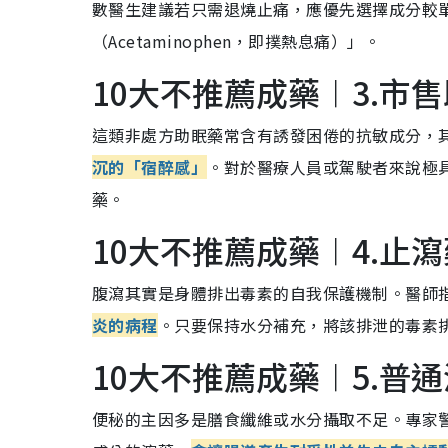
數醫生建議若只需退燒止痛，應優先選擇成分較
（Acetaminophen，即撲熱息痛）」。
10大不推薦成藥︱3.市
這類非處方助眠藥常含有誘發困倦的抗敏成分，
沉的「宿醉感」
。對於醫療人員或駕駛者來說極
藥。
10大不推薦成藥︱4.止瀉
腹瀉其實是身體排出毒素的自我保護機制。醫師
炎的病程
。只要保持水分補充，將該排泄的毒素
10大不推薦成藥︱5.普
便秘的主因多是膳食纖維或水分攝取不足。專家警告