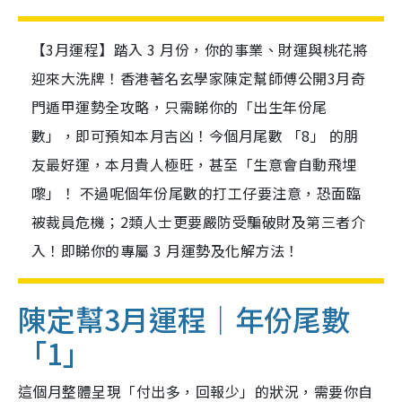
【3月運程】踏入 3 月份，你的事業、財運與桃花將
迎來大洗牌！香港著名玄學家陳定幫師傅公開3月奇
門遁甲運勢全攻略，只需睇你的「出生年份尾
數」，即可預知本月吉凶！今個月尾數 「8」 的朋
友最好運，本月貴人極旺，甚至「生意會自動飛埋
嚟」！ 不過呢個年份尾數的打工仔要注意，恐面臨
被裁員危機；2類人士更要嚴防受騙破財及第三者介
入！即睇你的專屬 3 月運勢及化解方法！
陳定幫3月運程｜年份尾數
「1」
這個月整體呈現「付出多，回報少」的狀況，需要你自