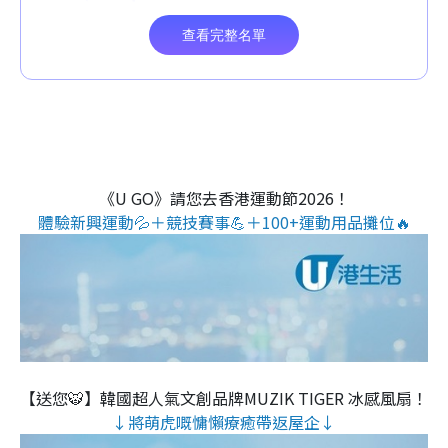
《U GO》請您去香港運動節2026！
體驗新興運動💦＋競技賽事💪＋100+運動用品攤位🔥
【送您🐯】韓國超人氣文創品牌MUZIK TIGER 冰感風扇！
↓將萌虎嘅慵懶療癒帶返屋企↓