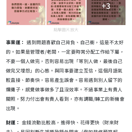
+3
點擊圖片放大
事業運：
遇到問題喜歡自己背負、自己衝，這是不太好
的。如果是管理者/老闆，一定要時常分配工作給下屬，
不要一個人做完，否則容易出現「等別人做，最後自己
做完又埋怨」的心態。與同事要建立互信，這個月語氣
較直接、節奏快，容易產生誤會。容易遇到別人留下的
爛攤子，感覺做事做多了且沒效率。不過事業上有貴人
關照，努力付出會有貴人看到，亦有調職/轉工的新機會
出現。
財運：
金錢流動比較高，進得快、花得更快（財來財
去）。易因判斷失誤導致額外開支（例如裝修預算超