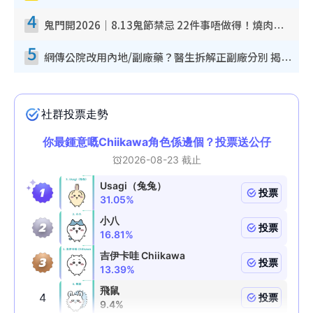
4
鬼門開2026｜8.13鬼節禁忌 22件事唔做得！燒肉、刺身要少食？半夜勿吹口哨/打呢個電話
5
網傳公院改用內地/副廠藥？醫生拆解正副廠分別 揭4類人換藥隨時出事