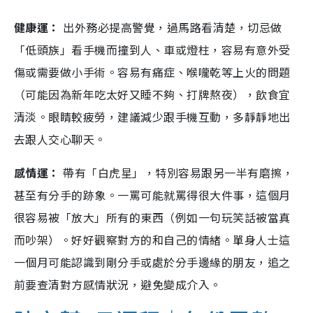
健康運：
出外務必提高警覺，過馬路看清楚，切忌做
「低頭族」看手機而撞到人、車或燈柱，容易有意外受
傷或需要做小手術。容易有痛症、喉嚨乾等上火的問題
（可能因為新年吃太好又睡不夠、打牌熬夜），飲食宜
清淡。眼睛較疲勞，建議減少跟手機互動，多靜靜地出
去跟人交心聊天。
感情運：
帶有「白虎星」，特別容易跟另一半有磨擦，
甚至有分手的跡象。一罵可能就罵得很大件事，這個月
很容易被「放大」所有的東西（例如一句玩笑話被當真
而吵架）。好好觀察對方的和自己的情緒。單身人士這
一個月可能認識到剛分手或處於分手邊緣的朋友，追之
前要查清對方感情狀況，避免變成介入。