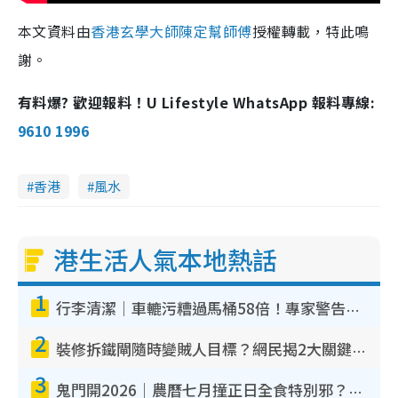
本文資料由
香港玄學大師陳定幫師傅
授權轉載，特此鳴
謝。
有料爆? 歡迎報料！U Lifestyle WhatsApp 報料專線:
9610 1996
香港
風水
港生活人氣本地熱話
1
行李清潔｜車轆污糟過馬桶58倍！專家警告忌用酒精抹 教1招免污手除菌
2
裝修拆鐵閘隨時變賊人目標？網民揭2大關鍵用途：裝新式等於白裝？附新舊鐵閘分別
3
鬼門開2026｜農曆七月撞正日全食特別邪？專家警告切忌做一事！揭4大禁忌+2招保平安