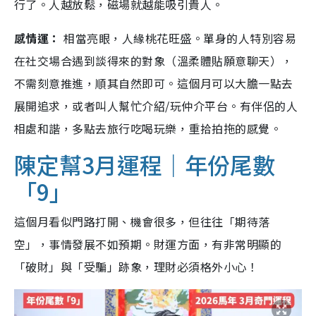
行了。人越放鬆，磁場就越能吸引貴人。
感情運：
相當亮眼，人緣桃花旺盛。單身的人特別容易
在社交場合遇到談得來的對象（溫柔體貼願意聊天），
不需刻意推進，順其自然即可。這個月可以大膽一點去
展開追求，或者叫人幫忙介紹/玩仲介平台。有伴侶的人
相處和諧，多點去旅行吃喝玩樂，重拾拍拖的感覺。
陳定幫3月運程｜年份尾數
「9」
這個月看似門路打開、機會很多，但往往「期待落
空」，事情發展不如預期。財運方面，有非常明顯的
「破財」與「受騙」跡象，理財必須格外小心！