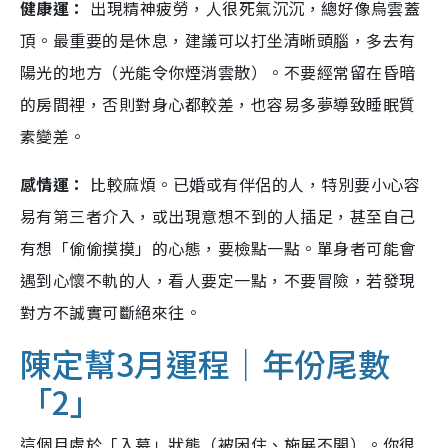
健康運：
出現精神疲勞，人很死氣沉沉，總好像烏雲蓋
頂。最重要的是休息，建議可以打坐清晰頭腦，多去有
陽光的地方（光能令你煙消雲散）。不要經常留在昏暗
的房間裡，否則對身心都較差，也容易多夢導致睡眠質
素變差。
感情運：
比較麻煩。已婚或有伴侶的人，特別要小心容
易有第三者介入，或出現意想不到的人插足，甚至自己
有想「偷偷摸摸」的心態，要檢點一點。單身者可能會
遇到心懷不軌的人，看人要定一點，不要冒險，若發現
對方不誠實可斷絕來往。
陳定幫3月運程｜年份尾數
「2」
這個月處於「入墓」狀態（被困住、施展不開）。你很