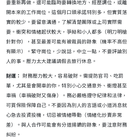
要重新再做。還可能臨時要轉換地方、經歷調位，或離
開本來的工作崗位。這個月口頭承諾特別多，但實質落
實的較少。要留意溝通，了解清楚團隊或上司實際需
要。衝突和情緒起伏較大，爭拗和小人都多（明刀明槍
針對你），甚至最差可能有被裁員的跡象（機率不高但
有顯示）。緊守崗位，少說話，中立一點，不要評論別
人的事。壓力太大建議請假去旅行休息。
財運：
財務壓力較大，容易破財。需提防官司、吃罰
單，尤其是會開車的你，特別小心交通意外、衝燈甚至
車禍（車禍破財又傷身）。務必嚴格遵守紀律和法律，
可買保險保障自己。不要因為別人的言語或小道消息就
心急去投資投機，切忌被情緒帶動（情緒化炒賣非常
差）。與人合作可能會有分道揚鑣的跡象，要注意財務
糾紛。