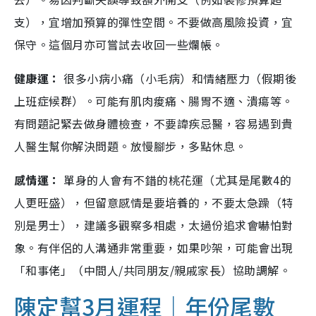
支），宜增加預算的彈性空間。不要做高風險投資，宜
保守。這個月亦可嘗試去收回一些爛帳。
健康運：
很多小病小痛（小毛病）和情緒壓力（假期後
上班症候群）。可能有肌肉痠痛、腸胃不適、潰瘍等。
有問題記緊去做身體檢查，不要諱疾忌醫，容易遇到貴
人醫生幫你解決問題。放慢腳步，多點休息。
感情運：
單身的人會有不錯的桃花運（尤其是尾數4的
人更旺盛），但留意感情是要培養的，不要太急躁（特
別是男士），建議多觀察多相處，太過份追求會嚇怕對
象。有伴侶的人溝通非常重要，如果吵架，可能會出現
「和事佬」（中間人/共同朋友/親戚家長）協助調解。
陳定幫3月運程｜年份尾數