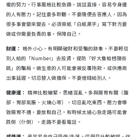
複的努力。行事風格比較急躁，說話直接，容易令身邊
的人有壓力。記住要多聆聽，不要隨便去答應人，因為
很多事會變來變去。必須簽紙「白紙黑字」寫下對方要
做或你需要負責的事，保障自己。
財運：
格外小心，有明顯破財和受騙的跡象。不要輕信
別人給的「Number」去投資，提防「好大隻蛤乸隨街
跳」的騙局。做生意的人可能會被反覆拖款，或供應商
出事延遲。切忌替人做擔保，不要借錢給別人。
健康運：
精神比較繃緊，思緒混亂。多與腸胃有關（腹
部、胃部氣脹、火燒心等），切忌亂吃東西。壓力會導
致腸胃不適，要放鬆自己。有時候太過心急走路可能會
跌倒（仆倒），走路不要看電話。
感情運：
最容易令自己受傷/失落。這個月比較敏感，伴