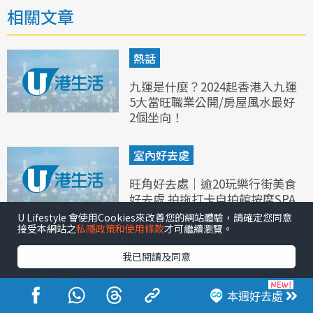
相關文章
熱話
九運是什麼？2024起香港入九運
5大當旺職業公開/房屋風水最好
2個坐向！
室內好去處
旺角好去處｜逾20玩樂行街美食
好去處 拍拖打卡自拍館按摩SPA
推介
U Lifestyle 會使用Cookies來改善您的網站體驗，請確定您同意
接受本網站之
私隱政策和使用條款
才可繼續瀏覽。
室內好去處
我已閱讀及同意
荔枝角好去處｜逾10大玩樂美食
一日遊推介 D2 Place市集/嶺南
本週好去處
風公園/紅磚屋展覽廳