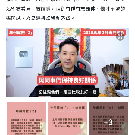
渴望被看見、被讚賞，但卻有種有志難伸、懷才不遇的
鬱悶感，容易變得煩躁和矛盾。
+3