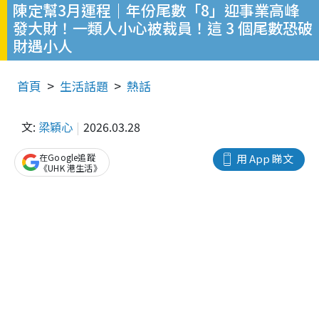
陳定幫3月運程｜年份尾數「8」迎事業高峰
發大財！一類人小心被裁員！這 3 個尾數恐破
財遇小人
首頁
生活話題
熱話
文:
梁穎心
2026.03.28
在Google追蹤
用 App 睇文
《UHK 港生活》