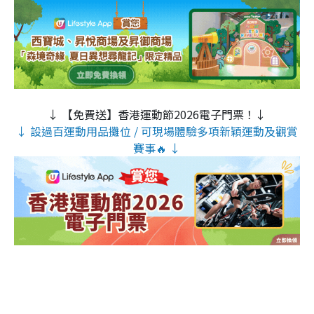
↓ 【免費送】香港運動節2026電子門票！↓
↓ 設過百運動用品攤位 / 可現場體驗多項新穎運動及觀賞
賽事🔥 ↓