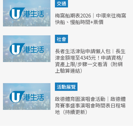
交通
梅窩船期表2026｜中環來往梅窩
快船、慢船時間+票價
社會
長者生活津貼申請懶人包︱長生
津金額增至4345元！申請資格/
資產上限/步驟一文看清（附網
上驗算連結）
活動展覽
啟德體育園演唱會活動｜啟德體
育賽事盛事演唱會時間表日程場
地（持續更新）