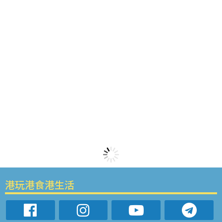
港玩港食港生活