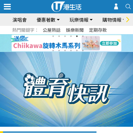
演唱會
優惠著數
玩樂情報
購物情報
熱門關鍵字：
公屋熱話
娛樂新聞
定期存款