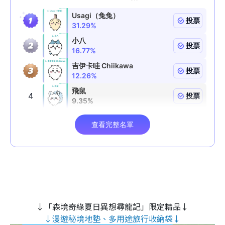
↓「森境奇緣夏日異想尋龍記」限定精品↓
↓漫遊秘境地墊、多用途旅行收納袋↓