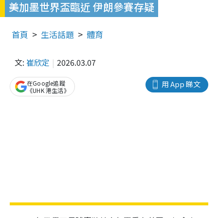
美加墨世界盃臨近 伊朗參賽存疑
首頁
生活話題
體育
文:
崔欣定
2026.03.07
在Google追蹤
用 App 睇文
《UHK 港生活》