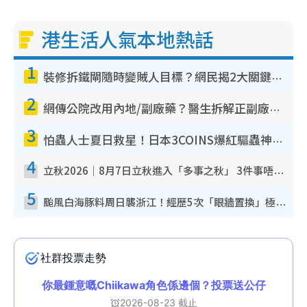
港生活人氣本地熱話
1
裝修拆鐵閘隨時變賊人目標？網民揭2大關鍵用途：裝新式等於白裝？附新舊鐵閘分別
2
網傳公院改用內地/副廠藥？醫生拆解正副廠分別 揭4類人換藥隨時出事
3
怕蟲人士夏日救星！日本3COINS爆紅驅蟲神器$45起 1招「全程免觸碰」輕鬆搞定小強
4
立秋2026｜8月7日立秋進入「多事之秋」 3件事唔做得！專家教6招開運 清枱頭／銀包納氣接好運
5
颱風白海豚料周日襲浙江！經歷5次「眼牆置換」極罕見 成登陸內地最長途颱風