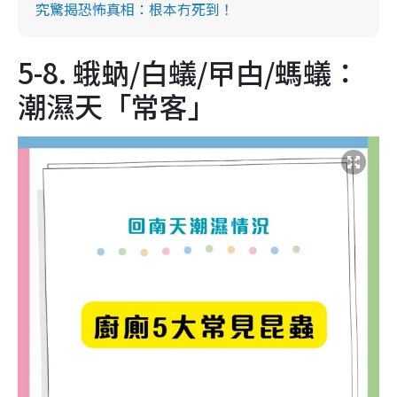
究驚揭恐怖真相：根本冇死到！
5-8. 蛾蚋/白蟻/曱甴/螞蟻：
潮濕天「常客」