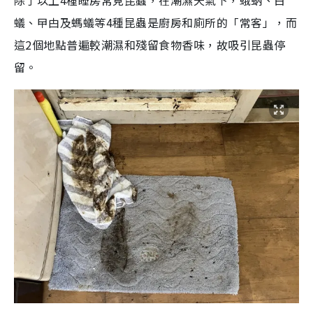
除了以上4種睡房常見昆蟲，在潮濕天氣下，蛾蚋、白
蟻、曱甴及螞蟻等4種昆蟲是廚房和廁所的「常客」，而
這2個地點普遍較潮濕和殘留食物香味，故吸引昆蟲停
留。