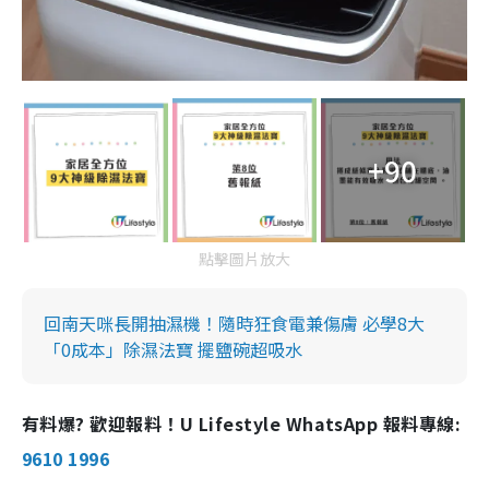
+90
點擊圖片放大
回南天咪長開抽濕機！隨時狂食電兼傷膚 必學8大
「0成本」除濕法寶 擺鹽碗超吸水
有料爆? 歡迎報料！U Lifestyle WhatsApp 報料專線:
9610 1996