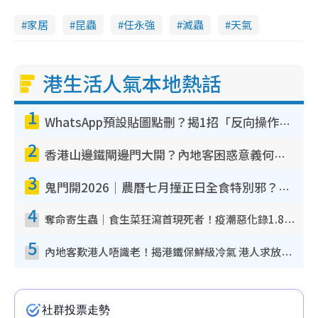
家居
昆蟲
任永強
滅蟲
天氣
港生活人氣本地熱話
1
WhatsApp預設貼圖點刪？揭1招「反向操作」還原簡潔介面 附3步實測教學
2
香港山邊鐵閘邊門大開？內地客困惑意義何在！網民神回覆：呢種叫法理性防禦
3
鬼門開2026｜農曆七月撞正日全食特別邪？專家警告切忌做一事！揭4大禁忌+2招保平安
4
奪命寄生蟲｜食生菜狂瀉首現死者！疫潮惡化錄1.8萬宗病例 揭洗菜3大謬誤
5
內地客歎港人唔識老！揭港鐵保鮮級冷氣 港人求放過：咪投訴