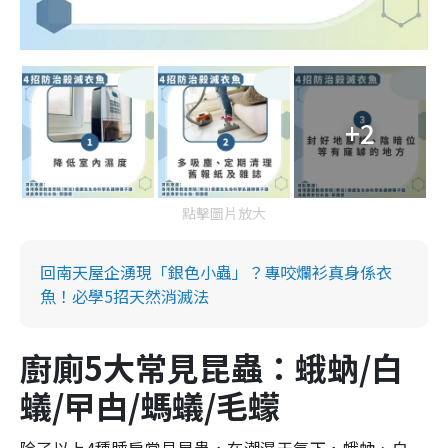
+2
點擊圖片放大
回南天屋企湧現「銀色小蟲」？專咬爛衫真身係衣
魚！必學5招天然消滅法
廚廁5大常見昆蟲：蛾蚋/白
蟻/曱甴/螞蟻/毛蠓