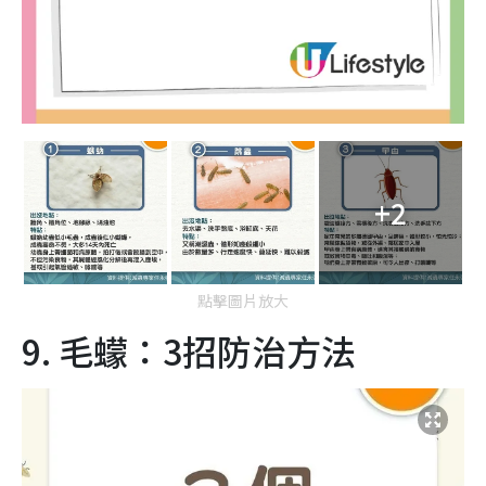
+2
點擊圖片放大
9. 毛蠓：3招防治方法