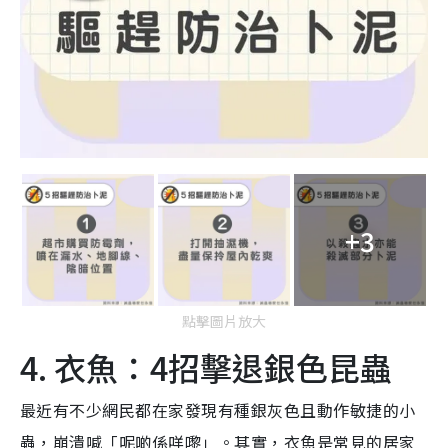
+3
點擊圖片放大
4. 衣魚：4招擊退銀色昆蟲
最近有不少網民都在家發現有種銀灰色且動作敏捷的小
蟲，崩潰喊「呢啲係咩嚟」。其實，衣魚是常見的居家