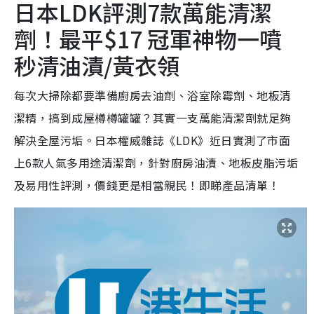
日本LDK評測7款萬能清潔
劑！最平$17 冠軍神物一噴
秒清油漬/黃衣領
每次大掃除都要準備廚房去油劑、浴室除霉劑、地板清
潔精，搞到成屋樽樽罐罐？其實一支萬能清潔劑就足夠
解決全屋污垢。日本權威雜誌《LDK》近日實測了市面
上6款人氣多用途清潔劑，針對廚房油漬、地板皮脂污垢
及易用性評測，價錢更是相當親民！即睇產品清單！