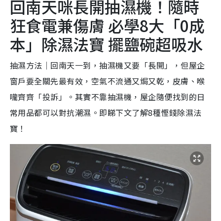
回南天咪長開抽濕機！隨時
狂食電兼傷膚 必學8大「0成
本」除濕法寶 擺鹽碗超吸水
抽濕方法｜回南天一到，抽濕機又要「長開」，但屋企
窗戶要全關先最有效，空氣不流通又焗又乾，皮膚、喉
嚨齊齊「投訴」。其實不靠抽濕機，屋企隨便找到的日
常用品都可以對抗潮濕。即睇下文了解8種慳錢除濕法
寶！