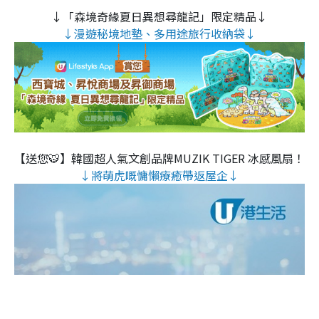
↓「森境奇緣夏日異想尋龍記」限定精品↓
↓漫遊秘境地墊、多用途旅行收納袋↓
【送您🐯】韓國超人氣文創品牌MUZIK TIGER 冰感風扇！
↓將萌虎嘅慵懶療癒帶返屋企↓