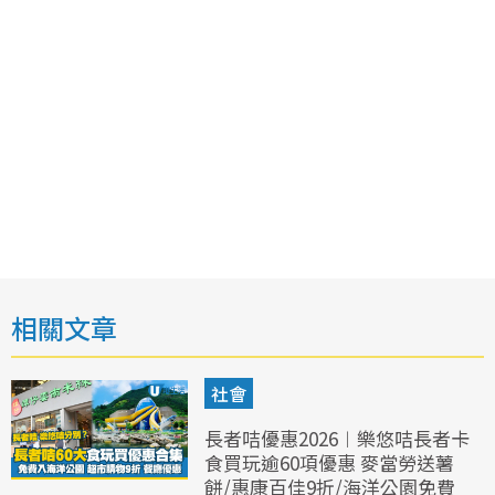
相關文章
社會
長者咭優惠2026︱樂悠咭長者卡
食買玩逾60項優惠 麥當勞送薯
餅/惠康百佳9折/海洋公園免費