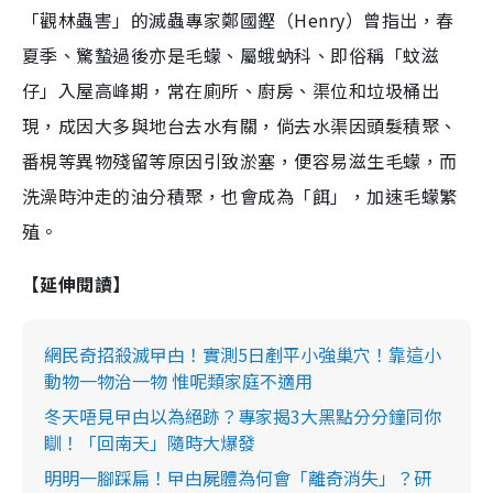
「觀林蟲害」的滅蟲專家鄭國鏗（Henry）曾指出，春
夏季、驚蟄過後亦是毛蠓、屬蛾蚋科、即俗稱「蚊滋
仔」入屋高峰期，常在廁所、廚房、渠位和垃圾桶出
現，成因大多與地台去水有關，倘去水渠因頭髮積聚、
番梘等異物殘留等原因引致淤塞，便容易滋生毛蠓，而
洗澡時沖走的油分積聚，也會成為「餌」，加速毛蠓繁
殖。
【延伸閱讀】
網民奇招殺滅曱甴！實測5日剷平小強巢穴！靠這小
動物一物治一物 惟呢類家庭不適用
冬天唔見曱甴以為絕跡？專家揭3大黑點分分鐘同你
瞓！「回南天」隨時大爆發
明明一腳踩扁！曱甴屍體為何會「離奇消失」？研