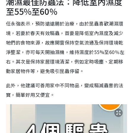
潮濕最佳防蟲法：降低室內濕度
至55%至60％
任永強表示，預防遠遠勝於治療，由於昆蟲喜歡潮濕環
境，若要於春天有效驅蟲，首要是降低室內濕度及減少
牠們的食物來源，故應開窗保持空氣流通及保持環境乾
淨整潔，亦可每天開抽濕機，維持濕度於55%至60％左
右。其次是保持家居環境清潔，例如定時吸塵、定期移
動家居物件等，避免吸引昆蟲停留。
此外，他建議可善用家中不同物品，變成驅滅蟲害的法
寶，簡單好用又便宜。