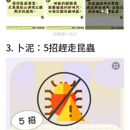
+4
點擊圖片放大
3. 卜泥：5招趕走昆蟲