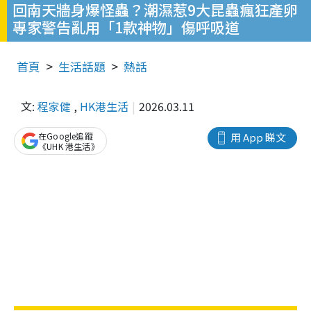
回南天牆身爆怪蟲？潮濕惹9大昆蟲瘋狂產卵
專家警告亂用「1款神物」傷呼吸道
首頁
生活話題
熱話
文:
程家健
,
HK港生活
2026.03.11
在Google追蹤
用 App 睇文
《UHK 港生活》