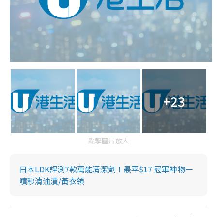
+23
點擊圖片放大
日本LDK評測7款萬能清潔劑！最平$17 冠軍神物一
噴秒清油漬/黃衣領