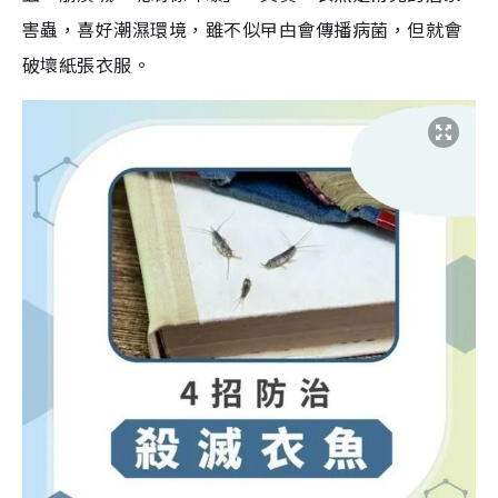
害蟲，喜好潮濕環境，雖不似曱甴會傳播病菌，但就會
破壞紙張衣服。