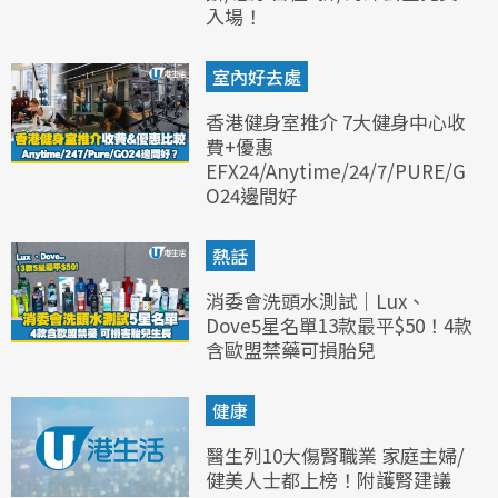
入場！
室內好去處
香港健身室推介 7大健身中心收
費+優惠
EFX24/Anytime/24/7/PURE/G
O24邊間好
熱話
消委會洗頭水測試｜Lux、
Dove5星名單13款最平$50！4款
含歐盟禁藥可損胎兒
健康
醫生列10大傷腎職業 家庭主婦/
健美人士都上榜！附護腎建議