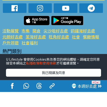
活動展覽
市集
開倉
尖沙咀好去處
銅鑼灣好去處
元朗好去處
荃灣好去處
旺角好去處
社會
餐廳情報
戶外郊遊
社會福利
熱門類別
網民熱話
活動展覽
市集
開倉
尖沙咀好去處
U Lifestyle 會使用Cookies來改善您的網站體驗，請確定您同意
銅鑼灣好去處
元朗好去處
荃灣好去處
旺角好去處
社會
接受本網站之
私隱政策和使用條款
才可繼續瀏覽。
餐廳情報
戶外郊遊
我已閱讀及同意
熱門標籤
#UGO搵好去處
#人氣活動推介
#美食社群熱話
本週好去處
#親子玩樂好去處
#ULifestyle應用程式
#限時搶
#UJetso禮物放送
#ULifestyle商戶中心
#著數
#網絡熱話
香港經濟日報版權所有©2026