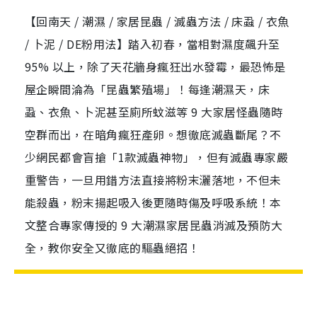
【回南天 / 潮濕 / 家居昆蟲 / 滅蟲方法 / 床蝨 / 衣魚
/ 卜泥 / DE粉用法】踏入初春，當相對濕度飆升至
95% 以上，除了天花牆身瘋狂出水發霉，最恐怖是
屋企瞬間淪為「昆蟲繁殖場」！每逢潮濕天，床
蝨、衣魚、卜泥甚至廁所蚊滋等 9 大家居怪蟲隨時
空群而出，在暗角瘋狂產卵。想徹底滅蟲斷尾？不
少網民都會盲搶「1款滅蟲神物」，但有滅蟲專家嚴
重警告，一旦用錯方法直接將粉末灑落地，不但未
能殺蟲，粉末揚起吸入後更隨時傷及呼吸系統！本
文整合專家傳授的 9 大潮濕家居昆蟲消滅及預防大
全，教你安全又徹底的驅蟲絕招！