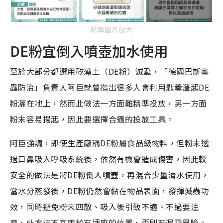
點擊圖片放大
DE粉宜倒入噴壺加水使用
至於大部分都選用矽藻土（DE粉）滅蝨，「德國巴斯害
蟲防治」負責人阿臣就曾指出很多人會利用匙羹潷起DE
粉灑在地上，然而此做法一方面難精準投放，另一方面
粉末容易揚起，因此要選擇合適的投放工具。
阿臣強調，即使生產廠稱DE粉屬食品級物料，但粉末透
過口鼻吸入呼吸系統後，依然有機會造成傷害，因此較
安全的做法是將DE粉倒入噴壺，再混合少量清水使用，
當水分蒸發後，DE粉仍然會黏在物品表面，發揮滅蟲功
效，同時避免粉末四散、吸入後引致不適。不過要注
意，此方法不宜用於有插座的位置，否則有漏電風險。