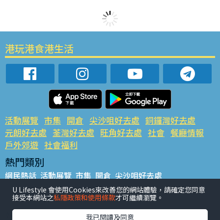
港玩港食港生活
活動展覽
市集
開倉
尖沙咀好去處
銅鑼灣好去處
元朗好去處
荃灣好去處
旺角好去處
社會
餐廳情報
戶外郊遊
社會福利
熱門類別
網民熱話
活動展覽
市集
開倉
尖沙咀好去處
銅鑼灣好去處
元朗好去處
荃灣好去處
旺角好去處
社會
U Lifestyle 會使用Cookies來改善您的網站體驗，請確定您同意
接受本網站之
私隱政策和使用條款
才可繼續瀏覽。
餐廳情報
戶外郊遊
熱門標籤
我已閱讀及同意