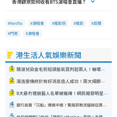
香港觀眾如何收看BTS演唱會直播？
Netflix
演唱會
電影院
電影
首爾
門票
演唱會
港生活人氣娛樂新聞
1
簡淑兒染金毛剪短頭髮氣質判若兩人！嚇壞老公麥大力都認唔出：「你做咩事？」
2
湯洛雯傳終於有好消息造人成功！兩大細節曝孕味極濃惹猜測：大肚婆先會咁！
3
8大最冇禮貌藝人名單被瘋傳！網民揭發明星真面目 一致數臭呢位係無品天花板？
4
銀行高層「沉船」爆案中案！驚揭邪教洗腦操控賣淫被吞600萬 幕後黑手講多錯多
5