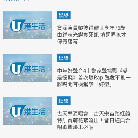
娛樂
資深演員黎彼得離世享年76歲
由鍾志光證實死訊 填詞界鬼才
傳奇落幕
娛樂
中年好聲音4｜鄭家聲挑戰《愛
是懷疑》首次爆Rap 臨危不亂一
腳踢開耳機獲讚「好型」
娛樂
古天樂演唱會｜古天樂首踏紅館
特訓賣萌花絮流出！昔日經典合
唱歌驚爆未必唱