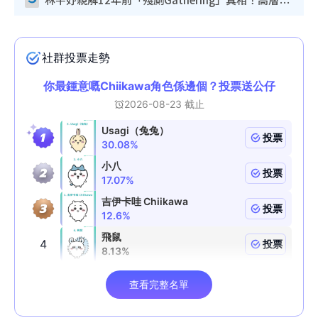
林芊妤親解12年前「殘廁Gathering」真相！高層解約一句話重創尊嚴至今拒返TVB