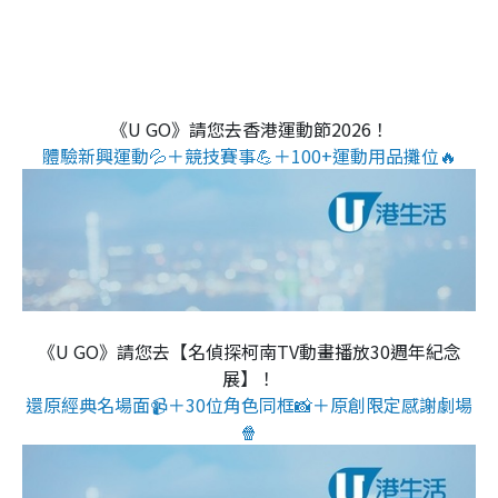
《U GO》請您去香港運動節2026！
體驗新興運動💦＋競技賽事💪＋100+運動用品攤位🔥
《U GO》請您去【名偵探柯南TV動畫播放30週年紀念
展】！
還原經典名場面📹＋30位角色同框📸＋原創限定感謝劇場
🍿