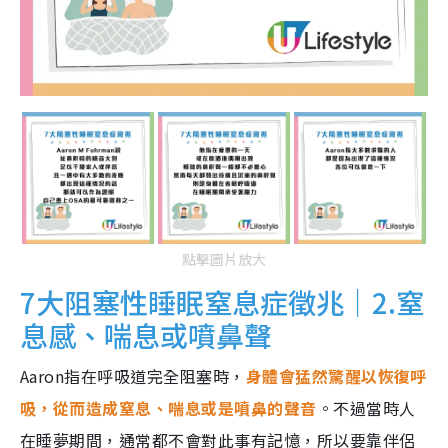
點擊圖片放大
7大阻塞性睡眠窒息症徵兆｜2.窒
息感、喘息或噴鼻聲
Aaron指在呼吸道完全阻塞時，
身體會猛然驚醒以恢復呼
吸，從而造成窒息、喘息或是噴鼻的聲音
。不過當時人
在睡夢期間，通常都不會對此事有記憶，所以要靠伴侶