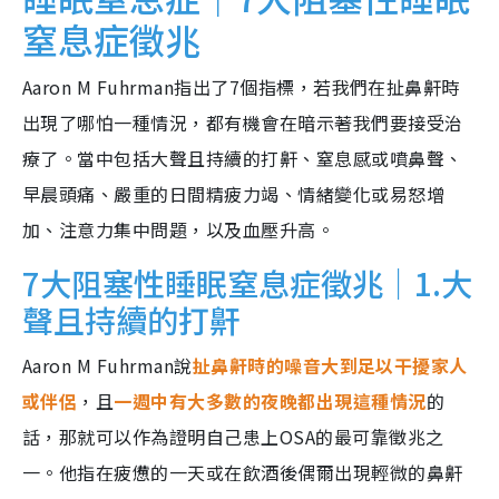
窒息症徵兆
Aaron M Fuhrman指出了7個指標，若我們在扯鼻鼾時
出現了哪怕一種情況，都有機會在暗示著我們要接受治
療了。當中包括大聲且持續的打鼾、窒息感或噴鼻聲、
早晨頭痛、嚴重的日間精疲力竭、情緒變化或易怒增
加、注意力集中問題，以及血壓升高。
7大阻塞性睡眠窒息症徵兆｜1.大
聲且持續的打鼾
Aaron M Fuhrman說
扯鼻鼾時的噪音大到足以干擾家人
或伴侶
，且
一週中有大多數的夜晚都出現這種情況
的
話，那就可以作為證明自己患上OSA的最可靠徵兆之
一。他指在疲憊的一天或在飲酒後偶爾出現輕微的鼻鼾