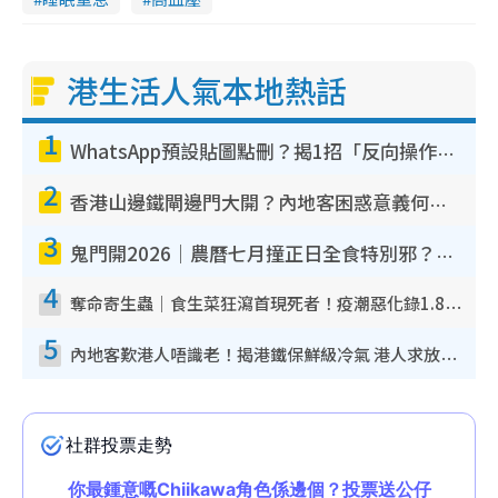
港生活人氣本地熱話
1
WhatsApp預設貼圖點刪？揭1招「反向操作」還原簡潔介面 附3步實測教學
2
香港山邊鐵閘邊門大開？內地客困惑意義何在！網民神回覆：呢種叫法理性防禦
3
鬼門開2026｜農曆七月撞正日全食特別邪？專家警告切忌做一事！揭4大禁忌+2招保平安
4
奪命寄生蟲｜食生菜狂瀉首現死者！疫潮惡化錄1.8萬宗病例 揭洗菜3大謬誤
5
內地客歎港人唔識老！揭港鐵保鮮級冷氣 港人求放過：咪投訴