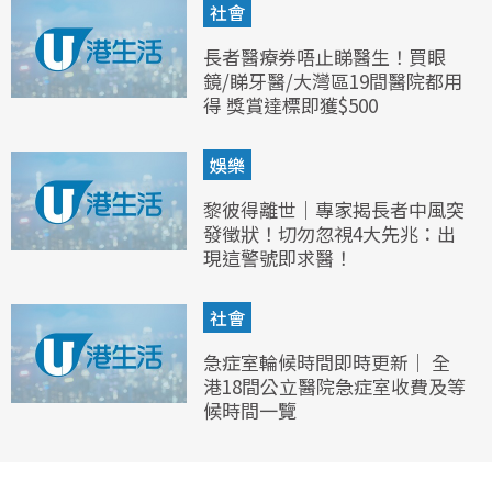
社會
長者醫療券唔止睇醫生！買眼
鏡/睇牙醫/大灣區19間醫院都用
得 獎賞達標即獲$500
娛樂
黎彼得離世｜專家揭長者中風突
發徵狀！切勿忽視4大先兆：出
現這警號即求醫！
社會
急症室輪候時間即時更新｜ 全
港18間公立醫院急症室收費及等
候時間一覽