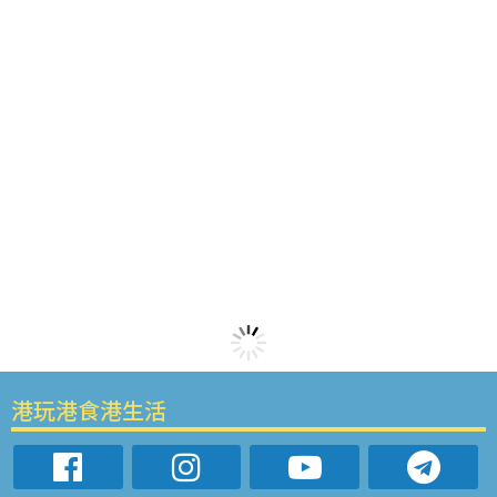
港玩港食港生活