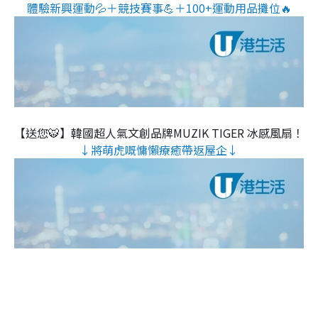
體驗新興運動💦＋競技賽事💪＋100+運動用品攤位🔥
【送您🐯】韓國超人氣文創品牌MUZIK TIGER 冰感風扇！
↓將萌虎嘅慵懶療癒帶返屋企↓