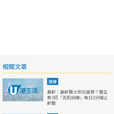
相關文章
健康
鼻鼾｜鼻鼾聲大到似雷劈？醫生
教3招「舌肌訓練」每日2分鐘止
鼾聲