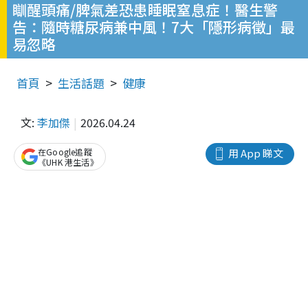
瞓醒頭痛/脾氣差恐患睡眠窒息症！醫生警
告：隨時糖尿病兼中風！7大「隱形病徵」最
易忽略
首頁
生活話題
健康
文:
李加傑
2026.04.24
在Google追蹤
用 App 睇文
《UHK 港生活》