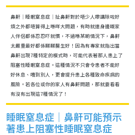
鼻鼾｜睡眠窒息症｜扯鼻鼾對於唔少人嚟講除咗好
煩之外都唔算得上喺咩大問題，有時就連身邊嘅家
人伴侶都係忍忍吓就慣，不過喺某啲情況下，鼻鼾
太嚴重最好都係睇睇醫生好！因為有專家就指出當
鼻鼾出現7種特定的模式時，可能代表著那人患上了
阻塞性睡眠窒息症。這種情況不只會令患者不能好
好休息、嘈到別人，更會提升患上各種致命疾病的
風險。若各位或你的家人有鼻鼾問題，那就要看看
有沒有出現這7種情況了！
睡眠窒息症｜鼻鼾可能預示
著患上阻塞性睡眠窒息症