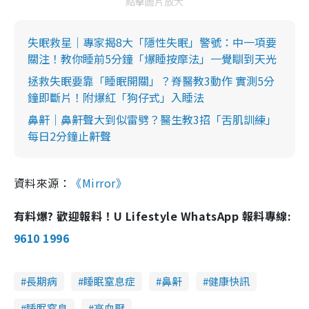
點擊圖片放大
失眠救星｜專家揭8大「隱性失眠」警號：中一項要
關注！教你睡前5分鐘「爆睡按摩法」一覺瞓到天光
拯救失眠要靠「睡眠開關」？脊醫教3動作 實測5分
鐘即斷片！附爆紅「狗仔式」入睡法
鼻鼾｜鼻鼾聲大到似雷劈？醫生教3招「舌肌訓練」
每日2分鐘止鼾聲
資料來源：
《Mirror》
有料爆? 歡迎報料！U Lifestyle WhatsApp 報料專線:
9610 1996
長期病
睡眠窒息症
鼻鼾
健康快訊
睡眠窒息
高血壓