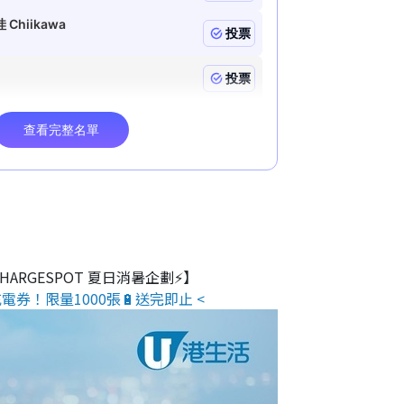
 CHARGESPOT 夏日消暑企劃⚡】
電券！限量1000張🔋送完即止 <