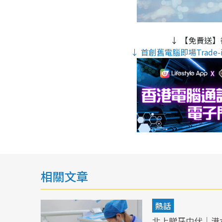
↓ 【免費送】
↓ 首創舊電腦即場Trade-i
相關文章
熱話
北上睇牙中伏｜港女