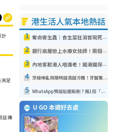
港生活人氣本地熱話
1
原計
奪命寄生蟲｜食生菜狂瀉首現死者！疫潮惡化錄1.8萬宗病例 揭洗菜3大謬誤
2
銀行高層戀上水療女技師！兩個月借128萬驚覺「沉船」沉落火海 揭背後疑似邪教操控賣淫
3
內地客歎港人唔識老！揭港鐵保鮮級冷氣 港人求放過：咪投訴
4
牙線棒亂用隨時越清越污糟！牙醫驚揭盲目過戶細菌恐致蛀牙：呢種先係日常真保養
美洲足
5
WhatsApp預設貼圖點刪？揭1招「反向操作」還原簡潔介面 附3步實測教學
U GO 本週好去處
根廷傳