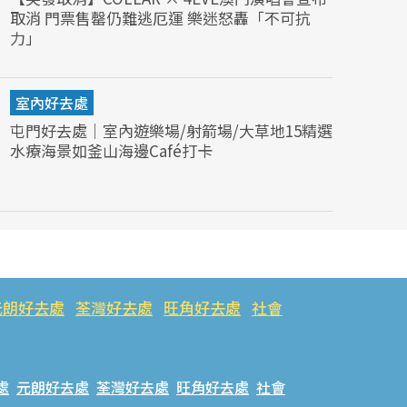
取消 門票售罄仍難逃厄運 樂迷怒轟「不可抗
力」
室內好去處
屯門好去處｜室內遊樂場/射箭場/大草地15精選
水療海景如釜山海邊Café打卡
元朗好去處
荃灣好去處
旺角好去處
社會
處
元朗好去處
荃灣好去處
旺角好去處
社會