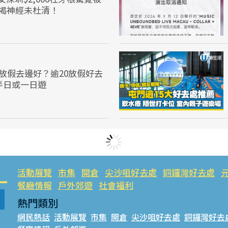
驚揭神經未杜清！
6放假去邊好？逾20放假好去
半日或一日遊
活動展覽
市集
開倉
尖沙咀好去處
銅鑼灣好去處
餐廳情報
戶外郊遊
社會福利
熱門類別
網民熱話
活動展覽
市集
開倉
尖沙咀好去處
銅鑼灣好去