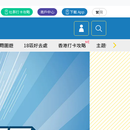
社群打卡攻略
商戶中心
下載 App
繁
简
周圍遊
18區好去處
香港打卡攻略
主題特集