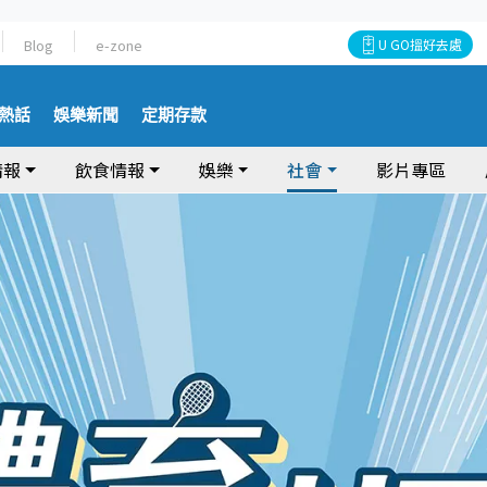
Blog
e-zone
U GO搵好去處
熱話
娛樂新聞
定期存款
情報
飲食情報
娛樂
社會
影片專區