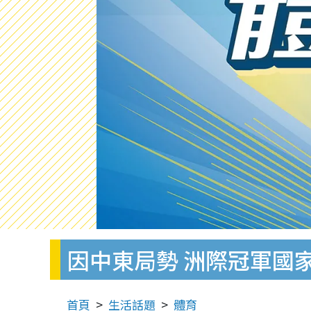
因中東局勢 洲際冠軍國
首頁
生活話題
體育