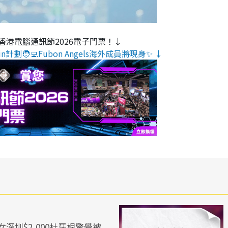
香港電腦通訊節2026電子門票！↓
n計劃🧑‍💻Fubon Angels海外成員將現身✨ ↓
深圳$2,000杜牙根驚覺被