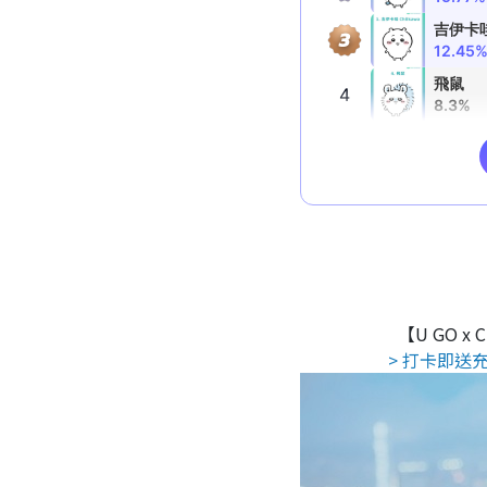
【U GO x
> 打卡即送充