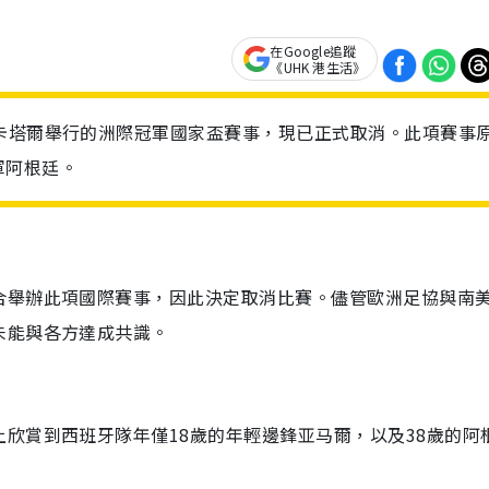
在Google追蹤
《UHK 港生活》
卡塔爾舉行的洲際冠軍國家盃賽事，現已正式取消。此項賽事
軍阿根廷。
合舉辦此項國際賽事，因此決定取消比賽。儘管歐洲足協與南
未能與各方達成共識。
欣賞到西班牙隊年僅18歲的年輕邊鋒亚马爾，以及38歲的阿