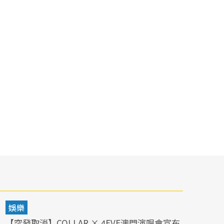
娛樂
【突發取消】COLLAR × 4EVE澳門演唱會宣布