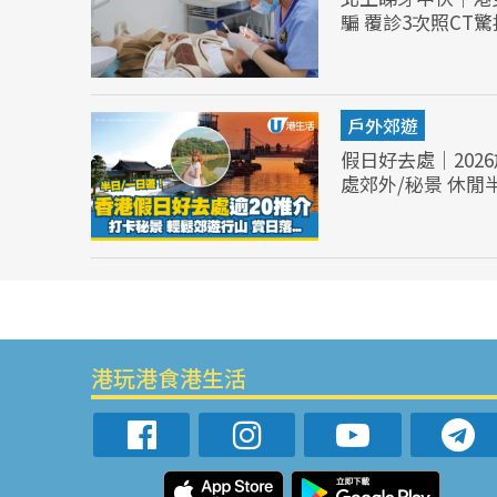
騙 覆診3次照CT
戶外郊遊
假日好去處｜202
處郊外/秘景 休閒
港玩港食港生活