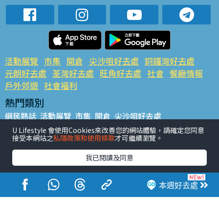
活動展覽
市集
開倉
尖沙咀好去處
銅鑼灣好去處
元朗好去處
荃灣好去處
旺角好去處
社會
餐廳情報
戶外郊遊
社會福利
熱門類別
網民熱話
活動展覽
市集
開倉
尖沙咀好去處
銅鑼灣好去處
元朗好去處
荃灣好去處
旺角好去處
社會
U Lifestyle 會使用Cookies來改善您的網站體驗，請確定您同意
接受本網站之
私隱政策和使用條款
才可繼續瀏覽。
餐廳情報
戶外郊遊
熱門標籤
我已閱讀及同意
#UGO搵好去處
#人氣活動推介
#美食社群熱話
#親子玩樂好去處
#ULifestyle應用程式
#限時搶
本週好去處
#UJetso禮物放送
#ULifestyle商戶中心
#著數
#網絡熱話
香港經濟日報版權所有©2026