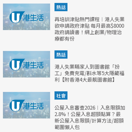
熱話
再培訓津貼熱門課程︱港人失業
欲申請政府津貼 每月最高$8000
政府請讀書！網上創業/物理治
療都有份
熱話
港人失業瞞家人到圖書館「扮
工」免費充電/斟水等5大隱藏福
利【附香港4大最靚圖書館】
社會
公屋入息審查2026︱入息限額加
2.8%！公屋入息超額點算？最
新公屋入息限額/計算方法/超額
範圍懶人包