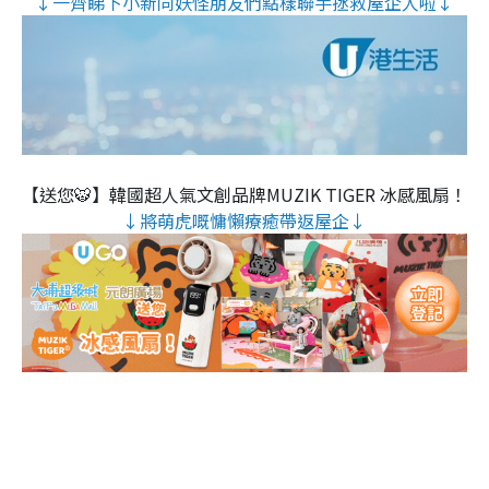
↓一齊睇下小新同妖怪朋友們點樣聯手拯救屋企人啦↓
【送您🐯】韓國超人氣文創品牌MUZIK TIGER 冰感風扇！
↓將萌虎嘅慵懶療癒帶返屋企↓