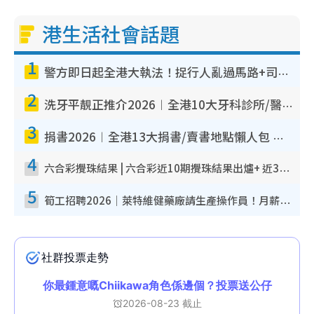
港生活社會話題
1
警方即日起全港大執法！捉行人亂過馬路+司機不專注駕駛！亂過馬路罰$2000
2
洗牙平靚正推介2026︱全港10大牙科診所/醫院懶人包 夜診至8點/鎮靜潔牙/醫療券適用
3
捐書2026︱全港13大捐書/賣書地點懶人包 二手課本最高$150＋舊書換免費咖啡/戲票
4
六合彩攪珠結果 | 六合彩近10期攪珠結果出爐+ 近30期最旺熱門中獎號碼
5
筍工招聘2026｜萊特維健藥廠請生產操作員！月薪高達$1.7萬 冷氣廠房/五天工作/保證雙糧