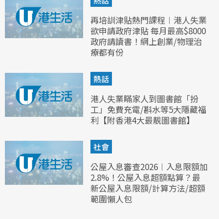
熱話
再培訓津貼熱門課程︱港人失業
欲申請政府津貼 每月最高$8000
政府請讀書！網上創業/物理治
療都有份
熱話
港人失業瞞家人到圖書館「扮
工」免費充電/斟水等5大隱藏福
利【附香港4大最靚圖書館】
社會
公屋入息審查2026︱入息限額加
2.8%！公屋入息超額點算？最
新公屋入息限額/計算方法/超額
範圍懶人包