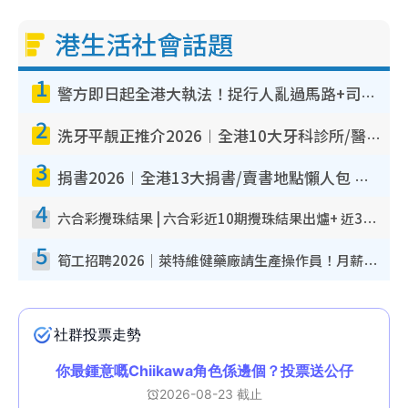
港生活社會話題
1
警方即日起全港大執法！捉行人亂過馬路+司機不專注駕駛！亂過馬路罰$2000
2
洗牙平靚正推介2026︱全港10大牙科診所/醫院懶人包 夜診至8點/鎮靜潔牙/醫療券適用
3
捐書2026︱全港13大捐書/賣書地點懶人包 二手課本最高$150＋舊書換免費咖啡/戲票
4
六合彩攪珠結果 | 六合彩近10期攪珠結果出爐+ 近30期最旺熱門中獎號碼
5
筍工招聘2026｜萊特維健藥廠請生產操作員！月薪高達$1.7萬 冷氣廠房/五天工作/保證雙糧