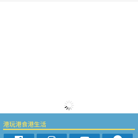
港玩港食港生活