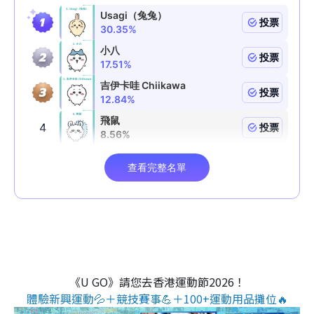
《U GO》請您去香港運動節2026！
體驗新興運動💦＋競技賽事💪＋100+運動用品攤位🔥