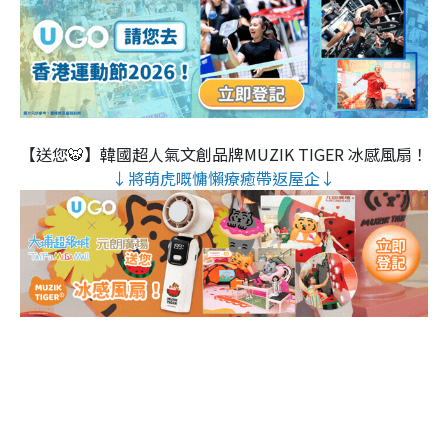
【送您🐯】韓國超人氣文創品牌MUZIK TIGER 冰感風扇！
↓將萌虎嘅慵懶療癒帶返屋企↓