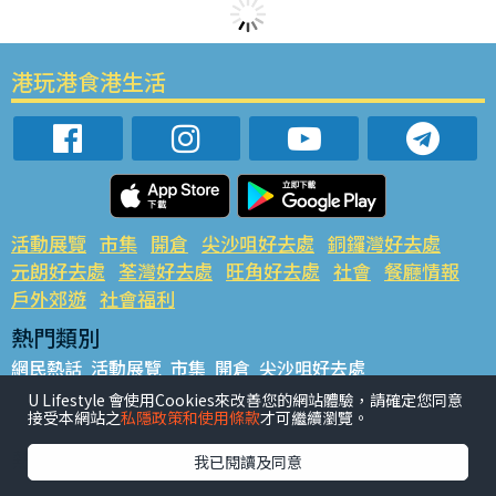
港玩港食港生活
活動展覽
市集
開倉
尖沙咀好去處
銅鑼灣好去處
元朗好去處
荃灣好去處
旺角好去處
社會
餐廳情報
戶外郊遊
社會福利
熱門類別
網民熱話
活動展覽
市集
開倉
尖沙咀好去處
銅鑼灣好去處
元朗好去處
荃灣好去處
旺角好去處
社會
U Lifestyle 會使用Cookies來改善您的網站體驗，請確定您同意
接受本網站之
私隱政策和使用條款
才可繼續瀏覽。
餐廳情報
戶外郊遊
熱門標籤
我已閱讀及同意
#UGO搵好去處
#人氣活動推介
#美食社群熱話