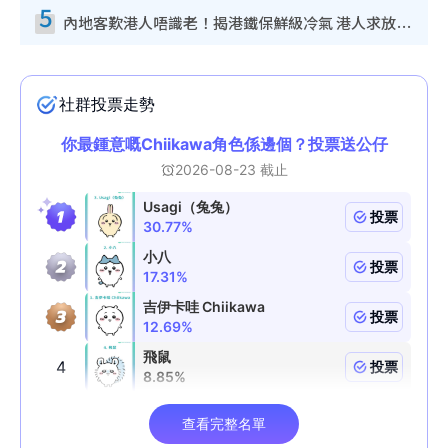
5
內地客歎港人唔識老！揭港鐵保鮮級冷氣 港人求放過：咪投訴