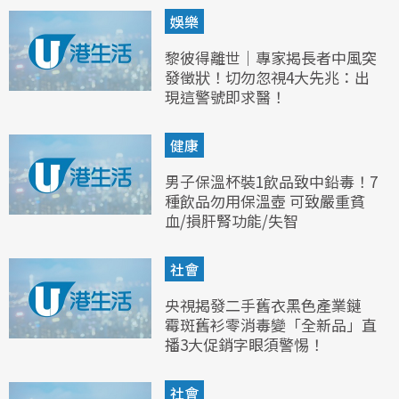
娛樂
黎彼得離世｜專家揭長者中風突
發徵狀！切勿忽視4大先兆：出
現這警號即求醫！
健康
男子保溫杯裝1飲品致中鉛毒！7
種飲品勿用保溫壺 可致嚴重貧
血/損肝腎功能/失智
社會
央視揭發二手舊衣黑色產業鏈
霉斑舊衫零消毒變「全新品」直
播3大促銷字眼須警惕！
社會