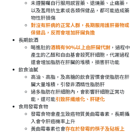
未遵醫囑自行服用感冒藥、退燒藥、止痛藥，
以及濫用抗生素或各類保健品，都可能造成藥
物性肝損傷
對沒有肝病的正常人群，長期服用護肝藥物或
保健品，反而會增加肝臟負擔
長期飲酒
喝進肚的
酒精有90%以上由肝臟代謝
，過程中
產生的乙醛和自由基會殺死肝細胞，代謝過程
還會增加脂肪在肝臟的堆積，損害肝功能
飲食油膩
高油、高脂，及高糖的飲食習慣會使脂肪在肝
臟大量堆積，引發非酒精性脂肪肝
過多脂肪在肝細胞內，會影響肝細胞正常功
能，還可能
引致肝纖維化、肝硬化
食用發霉食物
發霉食物會產生致癌物質黃曲霉毒素，長期攝
入會令肝癌機率上升
黃曲霉毒素也會
存在於發霉的筷子及砧板上