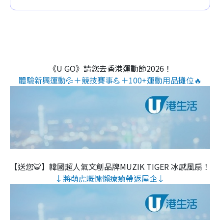
《U GO》請您去香港運動節2026！
體驗新興運動💦＋競技賽事💪＋100+運動用品攤位🔥
【送您🐯】韓國超人氣文創品牌MUZIK TIGER 冰感風扇！
↓將萌虎嘅慵懶療癒帶返屋企↓