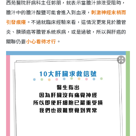
西苑醫院肝病科主任郭朋，就表示當膽汁排泄受阻時，
膽汁中的膽汁酸鹽可能會進入到血液，
刺激神經末梢而
引發痕癢
。不過就臨床經驗來看，這情況更常見於膽管
炎、胰頭癌等膽管系統疾病，或是過敏，所以與肝癌的
關聯仍要
小心看待才行
。