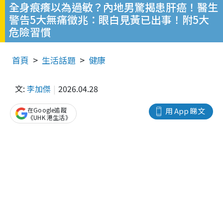
全身痕癢以為過敏？內地男驚揭患肝癌！醫生
警告5大無痛徵兆：眼白見黃已出事！附5大
危險習慣
首頁
生活話題
健康
文:
李加傑
2026.04.28
在Google追蹤
用 App 睇文
《UHK 港生活》