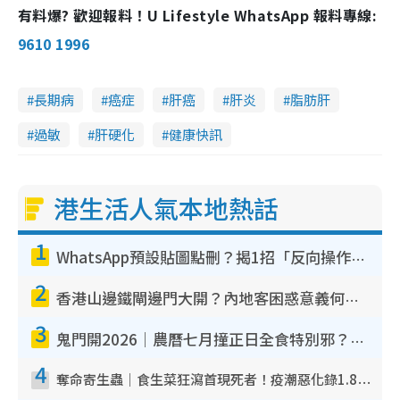
有料爆? 歡迎報料！U Lifestyle WhatsApp 報料專線:
9610 1996
長期病
癌症
肝癌
肝炎
脂肪肝
過敏
肝硬化
健康快訊
港生活人氣本地熱話
1
WhatsApp預設貼圖點刪？揭1招「反向操作」還原簡潔介面 附3步實測教學
2
香港山邊鐵閘邊門大開？內地客困惑意義何在！網民神回覆：呢種叫法理性防禦
3
鬼門開2026｜農曆七月撞正日全食特別邪？專家警告切忌做一事！揭4大禁忌+2招保平安
4
奪命寄生蟲｜食生菜狂瀉首現死者！疫潮惡化錄1.8萬宗病例 揭洗菜3大謬誤