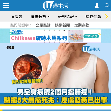
演唱會
優惠著數
玩樂情報
購物情報
熱門關鍵字：
公屋熱話
娛樂新聞
定期存款