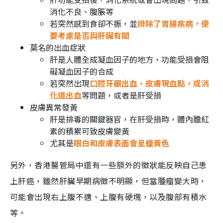
消化不良、腹脹等
若突然感到食卻不振，並
排除了胃腸疾病，便
要考慮是否與肝臟有關
莫名的出血症狀
肝是人體全成凝血因子的地方，功能受損會阻
礙凝血因子的合成
若突然出現
口腔牙齦出血、皮膚現血點，或消
化道出血
等問題，或者是肝受損
皮膚異常發黃
肝是排毒的關鍵器官，在肝受損時，體內膽紅
素的積累可致皮膚變黃
尤其是
眼白和皮膚表面會呈蠟黃色
另外，香港醫管局中還有一些額外的徵狀能反映自己患
上肝癌，雖然肝臟早期病徵不明顯，但當腫瘤變大時，
可能會出現右上腹不適、上腹有硬塊，以及腹部有積水
等。