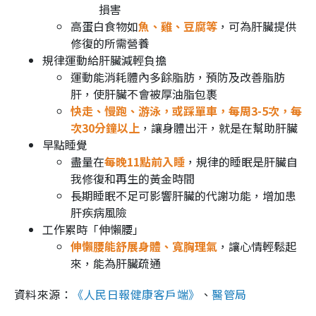
損害
高蛋白食物如
魚、雞、豆腐等
，可為肝臟提供
修復的所需營養
規律運動給肝臟減輕負擔
運動能消耗體內多餘脂肪，預防及改善脂肪
肝，使肝臟不會被厚油脂包裹
快走、慢跑、游泳，或踩單車，每周3-5次，每
次30分鐘以上
，讓身體出汗，就是在幫助肝臟
早點睡覺
盡量在
每晚11點前入睡
，規律的睡眠是肝臟自
我修復和再生的黃金時間
長期睡眠不足可影響肝臟的代謝功能，增加患
肝疾病風險
工作累時「伸懶腰」
伸懶腰能舒展身體、寬胸理氣
，讓心情輕鬆起
來，能為肝臟疏通
資料來源：
《人民日報健康客戶端》
、
醫管局