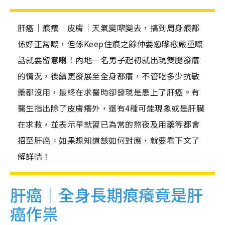
肝癌｜痕癢｜皮膚｜天氣變嚟變去，搞到周身痕都
係好正常嘅，但係Keep住痕之餘仲要愈嚟愈嚴重嘅
話就要留意喇！內地一名男子起初就出現雙腿發癢
的情況，後續更發展至全身都癢，不管吃多少抗敏
藥都沒用，最終在求醫時卻發現是患上了肝癌。有
醫生指出除了皮膚癢外，還有4種可能現象或是肝臟
在求救，並表示早就習已為常的熬夜及用藥等都會
招至肝癌。如果想知道該如何對應，就要看下文了
解詳情！
肝癌｜全身長期痕癢竟是肝
癌作祟