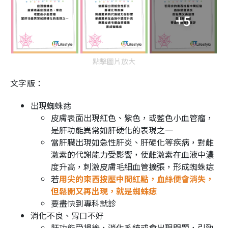
+5
點擊圖片放大
文字版：
出現蜘蛛痣
皮膚表面出現紅色、紫色，或藍色小血管瘤，
是肝功能異常如肝硬化的表現之一
當肝臟出現如急性肝炎、肝硬化等疾病，對雌
激素的代謝能力受影響，使雌激素在血液中濃
度升高，刺激皮膚毛細血管擴張，形成蜘蛛痣
若
用尖的東西按壓中間紅點，血絲便會消失，
但鬆開又再出現，就是蜘蛛痣
要盡快到專科就診
消化不良、胃口不好
肝功能受損後，消化系統或會出現問題，引致