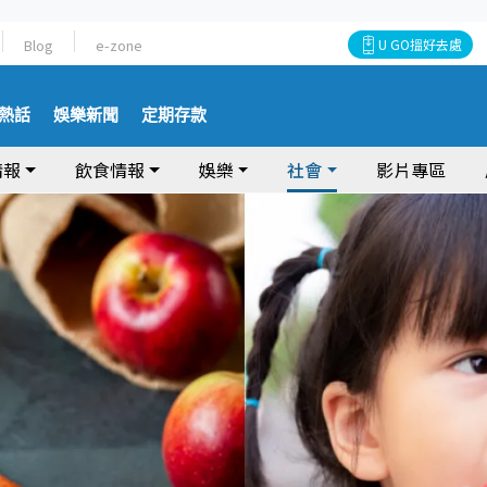
Blog
e-zone
U GO搵好去處
熱話
娛樂新聞
定期存款
情報
飲食情報
娛樂
社會
影片專區