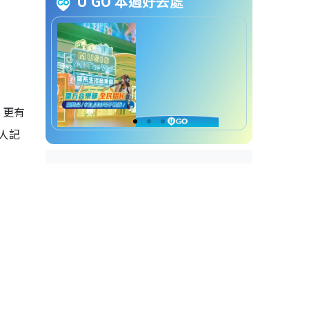
U GO 本週好去處
，更有
人記