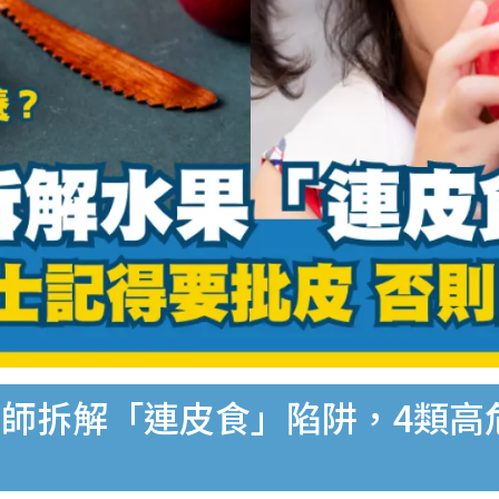
師拆解「連皮食」陷阱，4類高