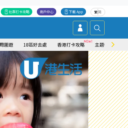
社群打卡攻略
商戶中心
下載 App
繁
简
周圍遊
18區好去處
香港打卡攻略
主題特集