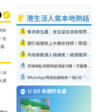
港生活人氣本地熱話
1
文科
奪命寄生蟲｜食生菜狂瀉首現死者！疫潮惡化錄1.8萬宗病例 揭洗菜3大謬誤
、社
2
銀行高層戀上水療女技師！兩個月借128萬驚覺「沉船」沉落火海 揭背後疑似邪教操控賣淫
現這
3
內地客歎港人唔識老！揭港鐵保鮮級冷氣 港人求放過：咪投訴
4
牙線棒亂用隨時越清越污糟！牙醫驚揭盲目過戶細菌恐致蛀牙：呢種先係日常真保養
16
5
WhatsApp預設貼圖點刪？揭1招「反向操作」還原簡潔介面 附3步實測教學
人民
U GO 本週好去處