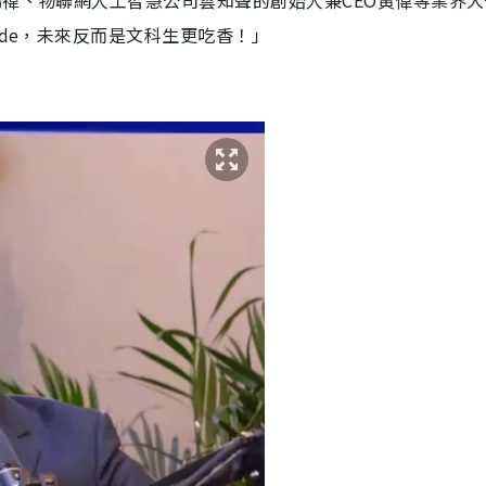
鴻禕、物聯網人工智慧公司雲知聲的創始人兼CEO黃偉
等業界大
ode，未來反而是文科生更吃香！」