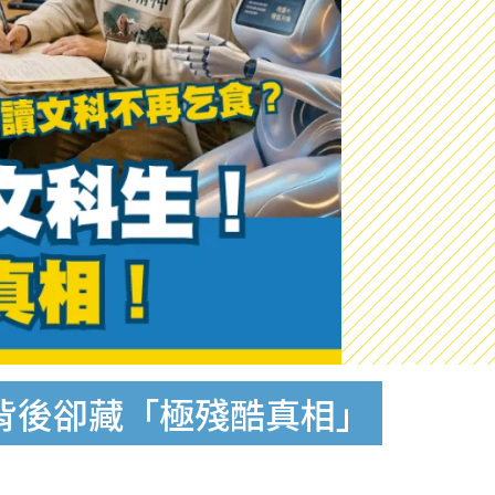
背後卻藏「極殘酷真相」