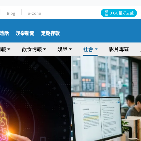
Blog
e-zone
U GO搵好去處
熱話
娛樂新聞
定期存款
情報
飲食情報
娛樂
社會
影片專區