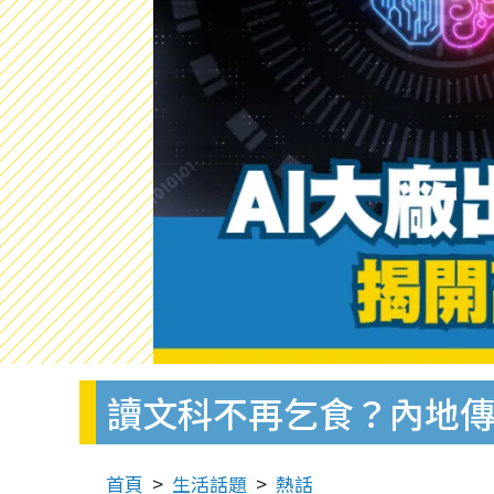
讀文科不再乞食？內地傳
首頁
生活話題
熱話