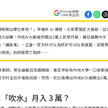
在Google追蹤
《UHK 港生活》
呢啲出嚟乞食呀？」早幾年 AI 爆發，大家更撥定大撥扇，話
大逆轉！內地AI大廠竟然開出3萬人民幣月薪，瘋狂搶聘中文
去「講故事」。正當一眾文科仔以為終於可以吐氣揚眉，卻發
冇得撈」的終極死亡陷阱……
老師」等言論瘋狂洗版網絡，甚至早前有內地大學一口氣斬掉 
文科生似乎毫無前途。然而，近日竟傳出內地AI大廠開出3萬
「吹水」月入 3 萬？