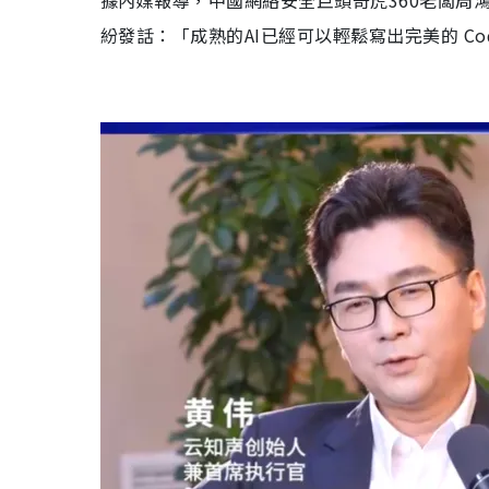
據內媒報導，中國網絡安全巨頭奇虎360老闆周
紛發話：「成熟的AI已經可以輕鬆寫出完美的 C