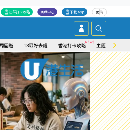
社群打卡攻略
商戶中心
下載 App
繁
简
周圍遊
18區好去處
香港打卡攻略
主題特集