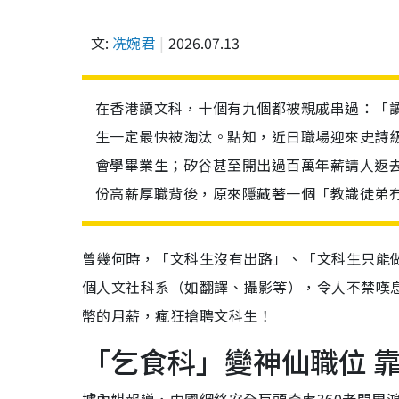
文:
冼婉君
2026.07.13
在香港讀文科，十個有九個都被親戚串過：「讀
生一定最快被淘汰。點知，近日職場迎來史詩級
會學畢業生；矽谷甚至開出過百萬年薪請人返
份高薪厚職背後，原來隱藏著一個「教識徒弟
曾幾何時，「文科生沒有出路」、「文科生只能做
個人文社科系（如翻譯、攝影等），令人不禁嘆息
幣的月薪，瘋狂搶聘文科生！
「乞食科」變神仙職位 靠