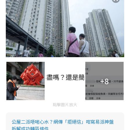
+8
點擊圖片放大
公屋二派唔啱心水？網傳「拒絕信」咁寫易派神盤
拆解成功轉區條件