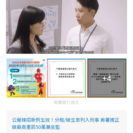
+4
點擊圖片放大
公屋辣招新例生效！分租/做生意列入刑事 房署揸正
做最高重罰50萬兼坐監