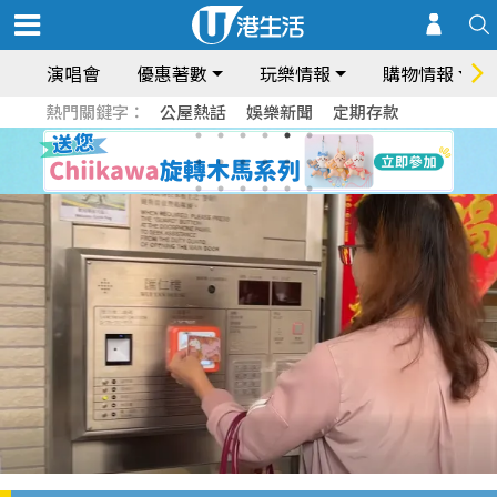
演唱會
優惠著數
玩樂情報
購物情報
熱門關鍵字：
公屋熱話
娛樂新聞
定期存款