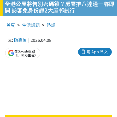
全港公屋將告別密碼鎖？房署推八達通一嘟即
開 訪客免身份證2大屋邨試行
首頁
生活話題
熱話
文:
陳嘉蕙
2026.04.08
在Google追蹤
用 App 睇文
《UHK 港生活》