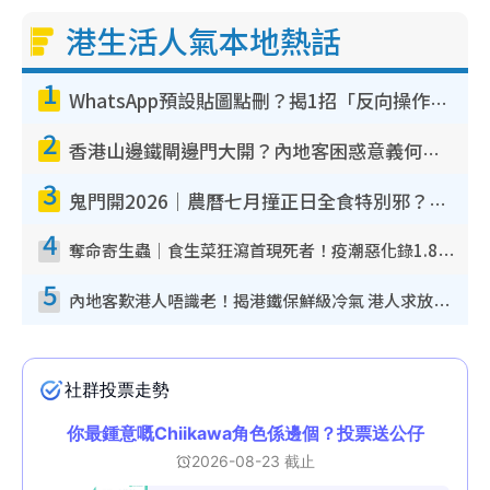
港生活人氣本地熱話
1
WhatsApp預設貼圖點刪？揭1招「反向操作」還原簡潔介面 附3步實測教學
2
香港山邊鐵閘邊門大開？內地客困惑意義何在！網民神回覆：呢種叫法理性防禦
3
鬼門開2026｜農曆七月撞正日全食特別邪？專家警告切忌做一事！揭4大禁忌+2招保平安
4
奪命寄生蟲｜食生菜狂瀉首現死者！疫潮惡化錄1.8萬宗病例 揭洗菜3大謬誤
5
內地客歎港人唔識老！揭港鐵保鮮級冷氣 港人求放過：咪投訴