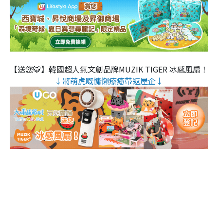
【送您🐯】韓國超人氣文創品牌MUZIK TIGER 冰感風扇！
↓將萌虎嘅慵懶療癒帶返屋企↓