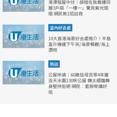
港漂租屋中伏︱誤租佐敦鳳樓同
層3戶搞「一樓一」驚見紫光熠
熠 網民教1招自救
室內好去處
10大香港海景好去處推介！半島
直升機連下午茶/海景餐廳/海上
酒吧
熱話
公屋申請｜60歲岳母苦等4年獲
派天水圍130呎公屋 嫌太細難轉
身堅持拒絕 網民︰套房嚟講好
抵