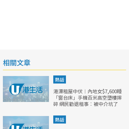
相關文章
熱話
港漂租屋中伏︱內地女$7,600睡
「窗台床」手機百米高空墮樓摔
碎 網民勸退租事︰被中介坑了
熱話