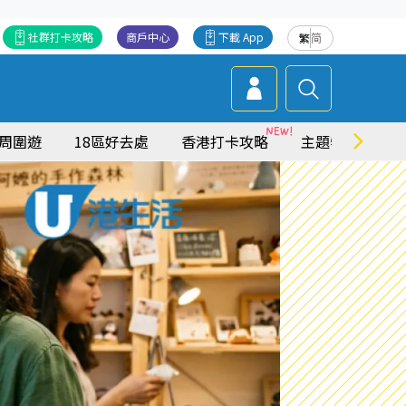
社群打卡攻略
商戶中心
下載 App
繁
简
周圍遊
18區好去處
香港打卡攻略
主題特集