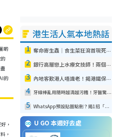
港生活人氣本地熱話
1
曬啲
奪命寄生蟲｜食生菜狂瀉首現死者！疫潮惡化錄1.8萬宗病例 揭洗菜3大謬誤
款的
2
銀行高層戀上水療女技師！兩個月借128萬驚覺「沉船」沉落火海 揭背後疑似邪教操控賣淫
看盡
3
I的
內地客歎港人唔識老！揭港鐵保鮮級冷氣 港人求放過：咪投訴
4
牙線棒亂用隨時越清越污糟！牙醫驚揭盲目過戶細菌恐致蛀牙：呢種先係日常真保養
5
WhatsApp預設貼圖點刪？揭1招「反向操作」還原簡潔介面 附3步實測教學
U GO 本週好去處
更好，
資料，