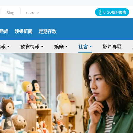
Blog
e-zone
U GO搵好去處
熱話
娛樂新聞
定期存款
情報
飲食情報
娛樂
社會
影片專區