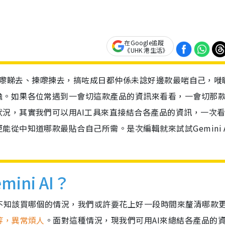
在Google追蹤
《UHK 港生活》
前成日睇嚟睇去、揀嚟揀去，搞咗成日都仲係未諗好邊款最啱自己，嘥
擔。如果各位常遇到一會切這款產品的資訊來看看，一會切那
況，其實我們可以用AI工具來直接結合各產品的資訊，一次
從中知道哪款最貼合自己所需。是次編輯就來試試Gemini A
ni AI？
不知該買哪個的情況，我們或許要花上好一段時間來釐清哪款
等，異常煩人
。面對這種情況，現我們可用AI來總結各產品的