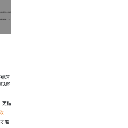
順暢玩
薦3部
，更指
取
」才能