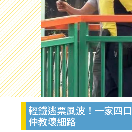
輕鐵逃票風波！一家四
仲教壞細路