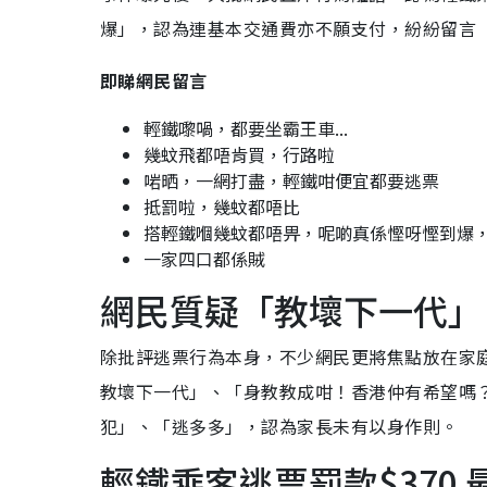
爆」，認為連基本交通費亦不願支付，紛紛留言
即睇網民留言
輕鐵嚟喎，都要坐霸王車...
幾蚊飛都唔肯買，行路啦
啱晒，一網打盡，輕鐵咁便宜都要逃票
抵罰啦，幾蚊都唔比
搭輕鐵嗰幾蚊都唔畀，呢啲真係慳呀慳到爆
一家四口都係賊
網民質疑「教壞下一代」
除批評逃票行為本身，不少網民更將焦點放在家
教壞下一代」、「身教教成咁！香港仲有希望嗎
犯」、「逃多多」，認為家長未有以身作則。
輕鐵乘客逃票罰款$370 最