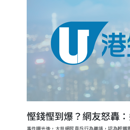
慳錢慳到爆？網友怒轟：
事件曝光後，大批網民直斥行為離譜，認為輕鐵