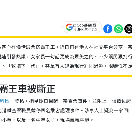
在Google追蹤
《UHK 港生活》
乘客心存僥倖逃票搭霸王車。近日再有港人在社交平台分享一
迅速引發熱議，女家長一句話更成為眾矢之的。不少網民狠批
」、「教壞下一代」，甚至有人認為現行罰則過輕，阻嚇性不
霸王車被斷正
報料區
」發帖，指星期日目睹一宗查票事件，並附上一張照佐證
名港鐵查票職員截停四名乘客處理事件。涉事人士疑為一家四
幼小童，以及一名中年女子，現場氣氛平靜。