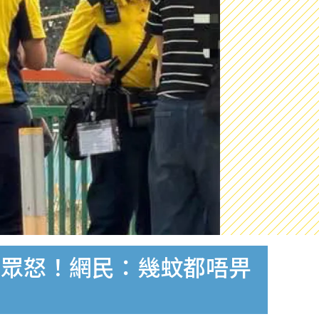
惹眾怒！網民：幾蚊都唔畀