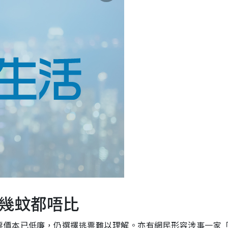
幾蚊都唔比
票價本已低廉，仍選擇逃票難以理解。亦有網民形容涉事一家