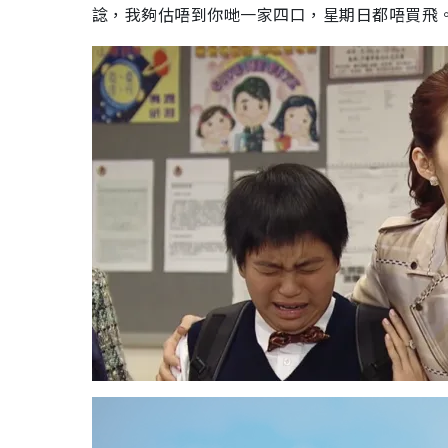
諗，我夠估唔到你哋一家四口，星期日都唔買飛