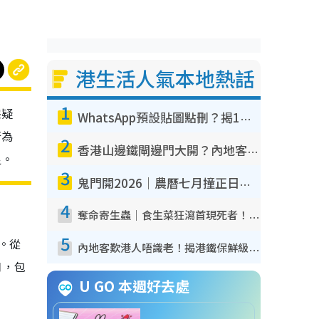
港生活人氣本地熱話
1
宗疑
WhatsApp預設貼圖點刪？揭1招「反向操作」還原簡潔介面 附3步實測教學
行為
2
香港山邊鐵閘邊門大開？內地客困惑意義何在！網民神回覆：呢種叫法理性防禦
足。
3
鬼門開2026｜農曆七月撞正日全食特別邪？專家警告切忌做一事！揭4大禁忌+2招保平安
4
奪命寄生蟲｜食生菜狂瀉首現死者！疫潮惡化錄1.8萬宗病例 揭洗菜3大謬誤
5
。從
內地客歎港人唔識老！揭港鐵保鮮級冷氣 港人求放過：咪投訴
口，包
U GO 本週好去處