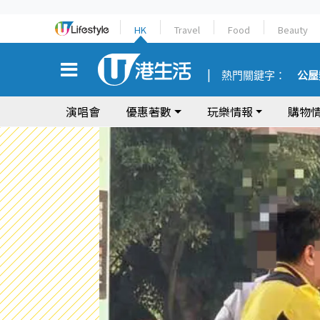
HK
Travel
Food
Beauty
熱門關鍵字：
公屋
演唱會
優惠著數
玩樂情報
購物