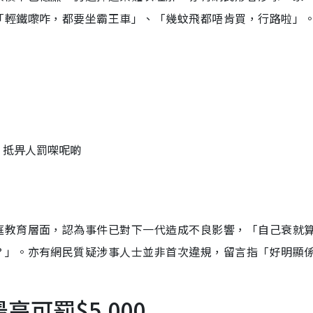
「輕鐵嚟咋，都要坐霸王車」、「幾蚊飛都唔肯買，行路啦」
，抵畀人罰㗎呢啲
庭教育層面，認為事件已對下一代造成不良影響，「自己衰就
？」。亦有網民質疑涉事人士並非首次違規，留言指「好明顯
高可罰$5,000