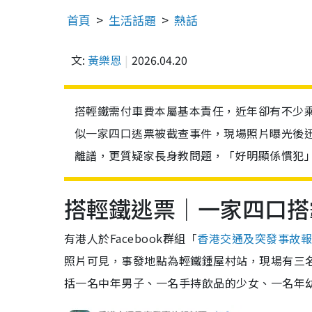
首頁
生活話題
熱話
文:
黃樂恩
2026.04.20
搭輕鐵需付車費本屬基本責任，近年卻有不少
似一家四口逃票被截查事件，現場照片曝光後
離譜，更質疑家長身教問題，「好明顯係慣犯
搭輕鐵逃票｜一家四口搭
有港人於Facebook群組「
香港交通及突發事故
照片可見，事發地點為輕鐵鍾屋村站，現場有三
括一名中年男子、一名手持飲品的少女、一名年