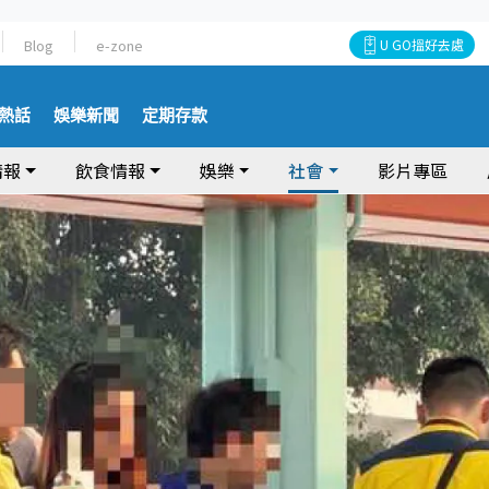
Blog
e-zone
U GO搵好去處
熱話
娛樂新聞
定期存款
情報
飲食情報
娛樂
社會
影片專區