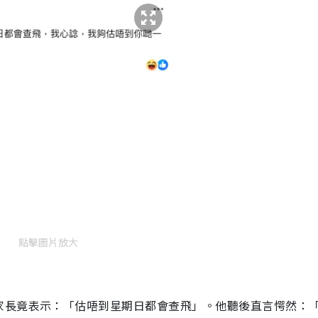
點擊圖片放大
家長竟表示：「估唔到星期日都會查飛」。他聽後直言愕然：