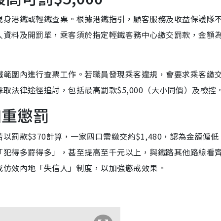
現身港鐵或輕鐵查票。根據港鐵指引，顧客服務及收益保護隊
人資料及開罰單，乘客須於指定輕鐵客務中心繳交罰款，金額
鐵範圍內進行查票工作。若職員發現乘客違規，會要求乘客繳
取法律途徑追討，包括最高罰款$5,000（大小同價）及檢控
加重懲罰
罰款$370計算，一家四口需繳交約$1,480，認為金額偏低
「犯得多罸得多」，甚至提高至千元以上，與鐵路其他路線看
或仿效內地「失信人」制度，以加強懲戒效果。