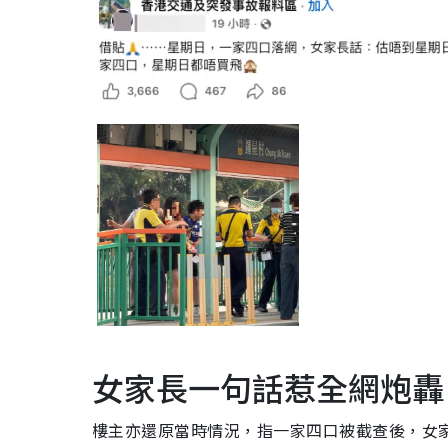
女家長一句話惹全網炮轟
樓主亦還原當時情況，指一家四口被截查後，女