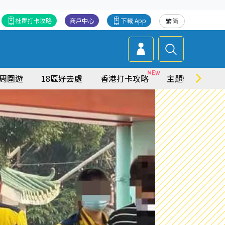
社群打卡攻略
商戶中心
下載 App
繁
简
周圍遊
18區好去處
香港打卡攻略
主題特集