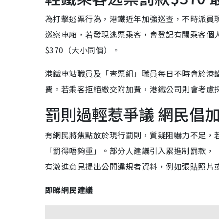
為打擊逃票行為，港鐵近年加強巡查，不時派員
巡察車廂，若發現逃票乘客，會登記有關乘客個
$370（大小同價）。
港鐵車站職員及「查票組」職員每日不時會於港
費。若乘客拒絕繳交附加費，港鐵公司則會考慮採
罰則過輕惹爭議 網民倡
有網民將焦點放於現行罰則，質疑阻嚇力不足，若以
「罰得唔夠重」。部分人建議引入累進制罰款，
有激進意見提出公開違規者資料，例如張貼照片
即睇網民建議