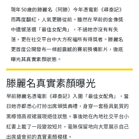
現年50歲的滕麗名（阿滕）今年憑電影《尋秦記》
而再度翻紅，人氣更勝從前。雖然在早前的金像獎
中遺憾落選「最佳女配角」，不過她亦沒有有失
落，更在社交平台中大方祝福所有得獎者。滕麗名
更首度公開發布一條超震撼的賽前預備影片，徹底
曝光其真實素顏狀態。
滕麗名真實素顏曝光
早前滕麗名憑電影《尋秦記》入圍「最佳女配角」，當
日她亦都悉心打扮出席頒獎典禮，
身穿一套極具氣質的
黑樽領高衩裙展現絕佳狀態。事後她在內地社交平台小
紅書上載了一段變妝短片，毫無保留地向大眾展示自己
出席盛會前的真實素顏模樣。