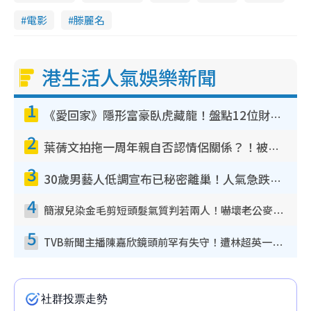
電影
滕麗名
港生活人氣娛樂新聞
1
《愛回家》隱形富豪臥虎藏龍！盤點12位財氣逼人的有錢藝人：呢位靚女3億身家唔憂做
2
葉蒨文拍拖一周年親自否認情侶關係？！被質疑感情造假竟稱GM「普通同事」
3
30歲男藝人低調宣布已秘密離巢！人氣急跌變失蹤人口︰「這幾年過得並不容易」
4
簡淑兒染金毛剪短頭髮氣質判若兩人！嚇壞老公麥大力都認唔出：「你做咩事？」
5
TVB新聞主播陳嘉欣鏡頭前罕有失守！遭林超英一句說話突襲嚇親當場大笑