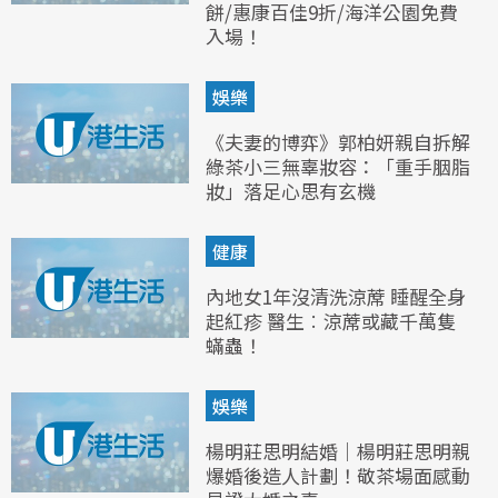
餅/惠康百佳9折/海洋公園免費
入場！
娛樂
《夫妻的博弈》郭柏妍親自拆解
綠茶小三無辜妝容：「重手胭脂
妝」落足心思有玄機
健康
內地女1年沒清洗涼蓆 睡醒全身
起紅疹 醫生︰涼蓆或藏千萬隻
蟎蟲！
娛樂
楊明莊思明結婚｜楊明莊思明親
爆婚後造人計劃！敬茶場面感動