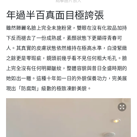
點擊圖片放大
年過半百真面目極誇張
雖然滕麗名
臉上完全未施粉黛，雙眼在沒有化妝品加持
下反而褪去了一份成熟感，素顏狀態下更顯得青春可
人。其真實的皮膚狀態依然維持在極高水準，白滑緊緻
之餘更是零瑕疵，鏡頭前幾乎看不見任何粗大毛孔。臉
上完全沒有任何明顯皺紋，整體容貌與昔日全盛時期的
她如出一轍。這種十年如一日的外貌保養功力，完美展
現出「防腐劑」級數的極致凍齡美貌。