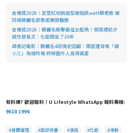
金像獎2026｜宣萱紅地氈造型被指跌watt顯老態 被
同場滕麗名郭羨妮美貌輾壓
金像獎2026｜滕麗名衝擊最佳女配角！頒獎禮前夕
感性發長文：化妝間坐了30年
尋秦記電影｜滕麗名4段情史回顧：兩度遭背叛「被
小三」為情所傷 終嫁圈外人覓得真愛
有料爆? 歡迎報料！U Lifestyle WhatsApp 報料專線:
9610 1996
身體護理
面部保養
演員
化妝
凍齡