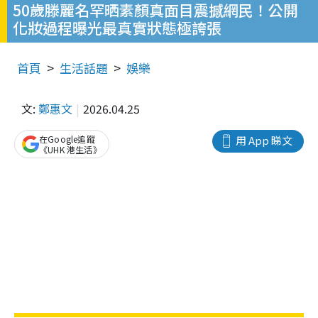
50歲滕麗名罕晒素顏真面目震撼網民！公開
化妝過程曝光最真實狀態極誇張
首頁
生活話題
娛樂
文:
鄭惠文
2026.04.25
在Google追蹤
用 App 睇文
《UHK 港生活》