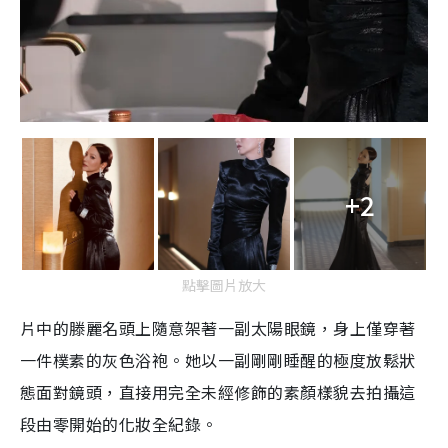
+2
點擊圖片放大
片中的滕麗名頭上隨意架著一副太陽眼鏡，身上僅穿著
一件樸素的灰色浴袍。她以一副剛剛睡醒的極度放鬆狀
態面對鏡頭，直接用完全未經修飾的素顏樣貌去拍攝這
段由零開始的化妝全紀錄。