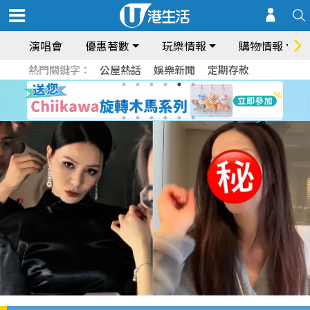
演唱會
優惠著數
玩樂情報
購物情報
熱門關鍵字：
公屋熱話
娛樂新聞
定期存款