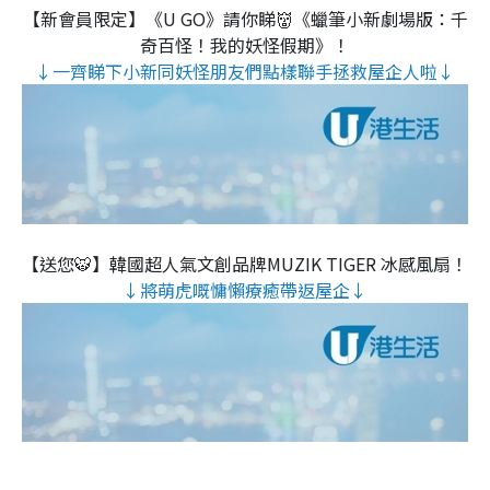
【新會員限定】《U GO》請你睇👹《蠟筆小新劇場版：千
奇百怪！我的妖怪假期》！
↓一齊睇下小新同妖怪朋友們點樣聯手拯救屋企人啦↓
【送您🐯】韓國超人氣文創品牌MUZIK TIGER 冰感風扇！
↓將萌虎嘅慵懶療癒帶返屋企↓