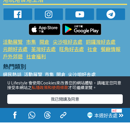
活動展覽
市集
開倉
尖沙咀好去處
銅鑼灣好去處
元朗好去處
荃灣好去處
旺角好去處
社會
餐廳情報
戶外郊遊
社會福利
熱門類別
網民熱話
活動展覽
市集
開倉
尖沙咀好去處
銅鑼灣好去處
元朗好去處
荃灣好去處
旺角好去處
社會
U Lifestyle 會使用Cookies來改善您的網站體驗，請確定您同意
接受本網站之
私隱政策和使用條款
才可繼續瀏覽。
餐廳情報
戶外郊遊
熱門標籤
我已閱讀及同意
#UGO搵好去處
#人氣活動推介
#美食社群熱話
#親子玩樂好去處
#ULifestyle應用程式
#限時搶
本週好去處
#UJetso禮物放送
#ULifestyle商戶中心
#著數
#網絡熱話