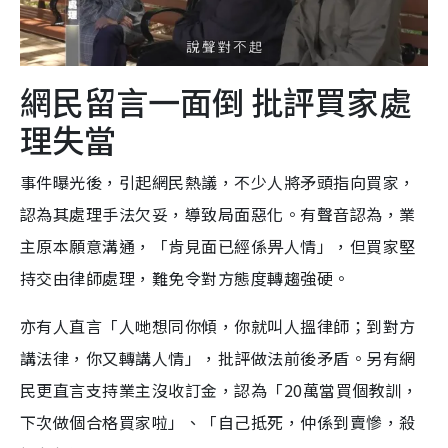
網民留言一面倒 批評買家處
理失當
事件曝光後，引起網民熱議，不少人將矛頭指向買家，
認為其處理手法欠妥，導致局面惡化。有聲音認為，業
主原本願意溝通，「肯見面已經係畀人情」，但買家堅
持交由律師處理，難免令對方態度轉趨強硬。
亦有人直言「人哋想同你傾，你就叫人搵律師；到對方
講法律，你又轉講人情」，批評做法前後矛盾。另有網
民更直言支持業主沒收訂金，認為「20萬當買個教訓，
下次做個合格買家啦」、「自己抵死，仲係到賣慘，殺