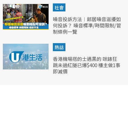
社會
噪音投訴方法︱鄰居噪音滋擾如
何投訴？ 噪音標準/時間限制/管
制條例一覽
熱話
香港機場搭的士遇黑的 咪錶狂
跳未過紅隧已爆$400 樓主做1事
即減價