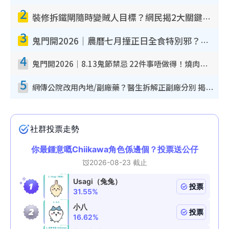
2
裝修拆鐵閘隨時變賊人目標？網民揭2大關鍵用途：裝新式等於白裝？附新舊鐵閘分別
3
鬼門開2026｜農曆七月撞正日全食特別邪？專家警告切忌做一事！揭4大禁忌+2招保平安
4
鬼門開2026｜8.13鬼節禁忌 22件事唔做得！燒肉、刺身要少食？半夜勿吹口哨/打呢個電話
5
網傳公院改用內地/副廠藥？醫生拆解正副廠分別 揭4類人換藥隨時出事