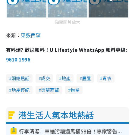
點擊圖片放大
來源：
東張西望
有料爆? 歡迎報料！U Lifestyle WhatsApp 報料專線:
9610 1996
網絡熱話
成交
地產
居屋
青衣
地產經紀
東張西望
物業
港生活人氣本地熱話
1
行李清潔｜車轆污糟過馬桶58倍！專家警告忌用酒精抹 教1招免污手除菌