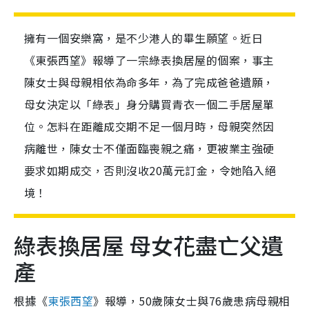
擁有一個安樂窩，是不少港人的畢生願望。近日
《東張西望》報導了一宗綠表換居屋的個案，事主
陳女士與母親相依為命多年，為了完成爸爸遺願，
母女決定以「綠表」身分購買青衣一個二手居屋單
位。怎料在距離成交期不足一個月時，母親突然因
病離世，陳女士不僅面臨喪親之痛，更被業主強硬
要求如期成交，否則沒收20萬元訂金，令她陷入絕
境！
綠表換居屋 母女花盡亡父遺
產
根據《
東張西望
》報導，50歲陳女士與76歲患病母親相