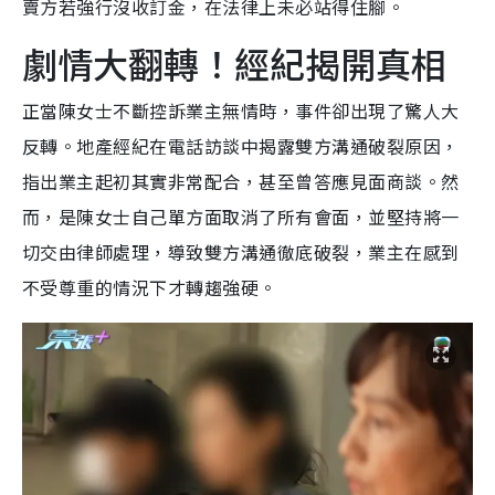
賣方若強行沒收訂金，在法律上未必站得住腳。
劇情大翻轉！經紀揭開真相
正當陳女士不斷控訴業主無情時，事件卻出現了驚人大
反轉。地產經紀在電話訪談中揭露雙方溝通破裂原因，
指出業主起初其實非常配合，甚至曾答應見面商談。然
而，是陳女士自己單方面取消了所有會面，並堅持將一
切交由律師處理，導致雙方溝通徹底破裂，業主在感到
不受尊重的情況下才轉趨強硬。