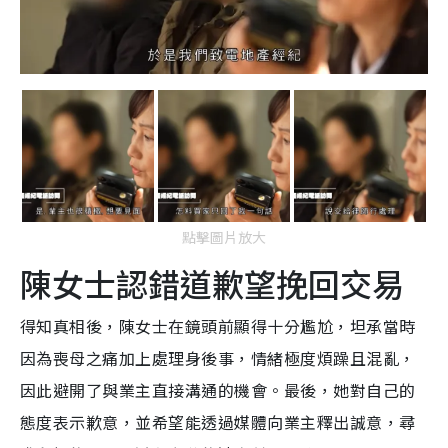
點擊圖片放大
陳女士認錯道歉望挽回交易
得知真相後，陳女士在鏡頭前顯得十分尷尬，坦承當時
因為喪母之痛加上處理身後事，情緒極度煩躁且混亂，
因此避開了與業主直接溝通的機會。最後，她對自己的
態度表示歉意，並希望能透過媒體向業主釋出誠意，尋