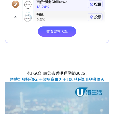
《U GO》請您去香港運動節2026！
體驗新興運動💦＋競技賽事💪＋100+運動用品攤位🔥