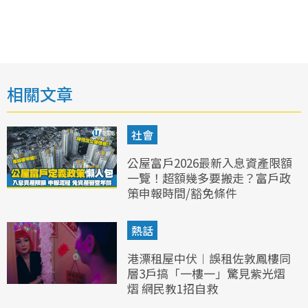
相關文章
社會
公屋富戶2026最新入息資產限額
一覽！超額幾多要搬走？富戶政
策申報時間/豁免條件
熱話
港漂租屋中伏︱誤租佐敦鳳樓同
層3戶搞「一樓一」驚見紫光熠
熠 網民教1招自救