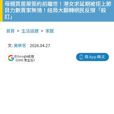
母親買居屋簽約前離世！港女求延期被拒上節
目力數賣家無情！結局大翻轉網民反撐「殺
訂」
首頁
生活話題
家居
文:
黃樂恩
2026.04.27
在Google追蹤
用 App 睇文
《UHK 港生活》